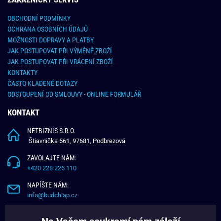
OBCHODNÍ PODMÍNKY
OCHRANA OSOBNÍCH ÚDAJŮ
MOŽNOSTI DOPRAVY A PLATBY
JAK POSTUPOVAT PŘI VÝMĚNĚ ZBOŽÍ
JAK POSTUPOVAT PŘI VRÁCENÍ ZBOŽÍ
KONTAKTY
ČASTO KLADENÉ DOTAZY
ODSTOUPENÍ OD SMLOUVY - ONLINE FORMULÁŘ
KONTAKT
NETBIZNIS S.R.O.
Štiavnička 561, 97681, Podbrezová
ZAVOLAJTE NÁM:
+420 228 226 110
NAPÍŠTE NÁM:
info@budchlap.cz
UŽITEČNÉ INFORMACE