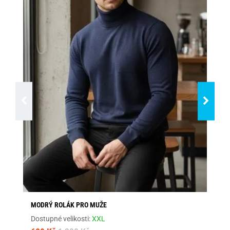
MODRÝ ROLÁK PRO MUŽE
ČE
Dostupné velikosti:
XXL
Dos