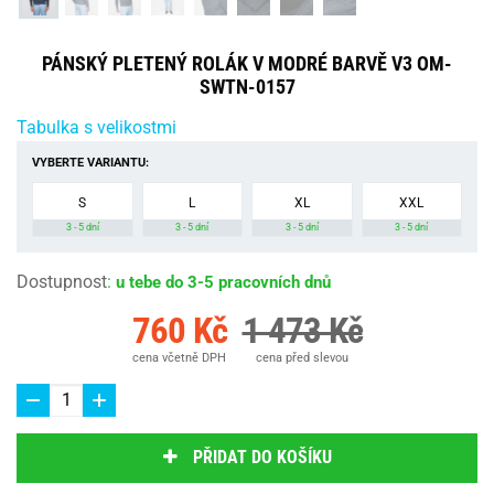
PÁNSKÝ PLETENÝ ROLÁK V MODRÉ BARVĚ V3 OM-
SWTN-0157
Tabulka s velikostmi
VYBERTE VARIANTU:
S
L
XL
XXL
3 - 5 dní
3 - 5 dní
3 - 5 dní
3 - 5 dní
Dostupnost
:
u tebe do 3-5 pracovních dnů
760 Kč
1 473 Kč
cena včetně DPH
cena před slevou
PŘIDAT DO KOŠÍKU