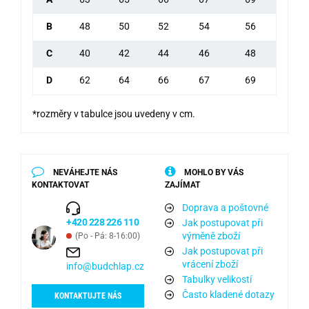
B
48
50
52
54
56
C
40
42
44
46
48
D
62
64
66
67
69
*rozměry v tabulce jsou uvedeny v cm.
NEVÁHEJTE NÁS
MOHLO BY VÁS
KONTAKTOVAT
ZAJÍMAT
Doprava a poštovné
+420 228 226 110
Jak postupovat při
výměně zboží
(Po - Pá: 8-16:00)
Jak postupovat při
vrácení zboží
info@budchlap.cz
Tabulky velikostí
Často kladené dotazy
KONTAKTUJTE NÁS