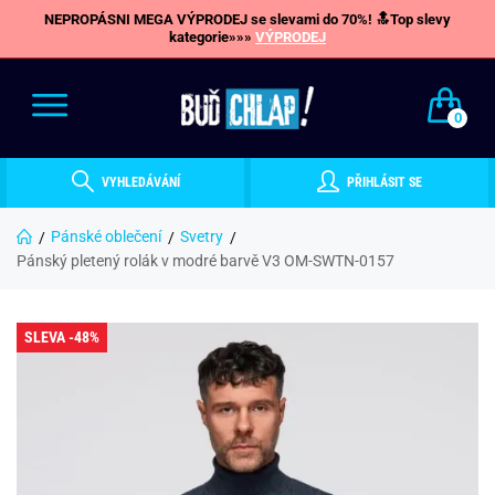
NEPROPÁSNI MEGA VÝPRODEJ se slevami do 70%! 🔝Top slevy
kategorie»»»
VÝPRODEJ
0
VYHLEDÁVÁNÍ
PŘIHLÁSIT SE
Pánské oblečení
Svetry
Pánský pletený rolák v modré barvě V3 OM-SWTN-0157
SLEVA -48%