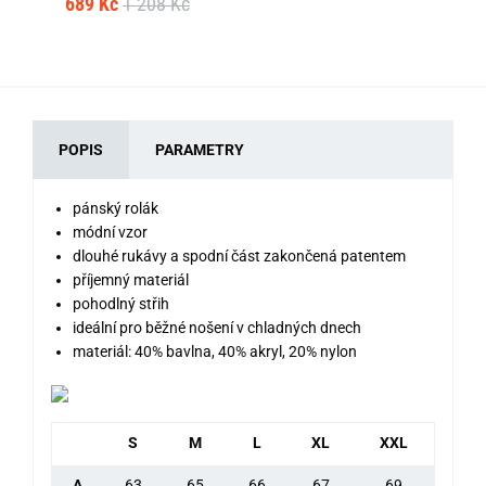
689 Kč
1 208 Kč
79
POPIS
PARAMETRY
pánský rolák
módní vzor
dlouhé rukávy a spodní část zakončená patentem
příjemný materiál
pohodlný střih
ideální pro běžné nošení v chladných dnech
materiál: 40% bavlna, 40% akryl, 20% nylon
S
M
L
XL
XXL
A
63
65
66
67
69