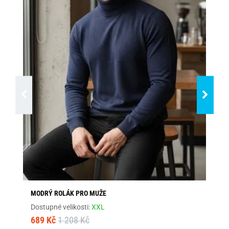
MODRÝ ROLÁK PRO MUŽE
ČE
Dostupné velikosti:
XXL
Dos
689 Kč
1 208 Kč
79