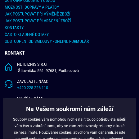
OCHRANA OSOBNÍCH ÚDAJŮ
MOŽNOSTI DOPRAVY A PLATBY
JAK POSTUPOVAT PŘI VÝMĚNĚ ZBOŽÍ
JAK POSTUPOVAT PŘI VRÁCENÍ ZBOŽÍ
KONTAKTY
ČASTO KLADENÉ DOTAZY
ODSTOUPENÍ OD SMLOUVY - ONLINE FORMULÁŘ
KONTAKT
NETBIZNIS S.R.O.
Štiavnička 561, 97681, Podbrezová
ZAVOLAJTE NÁM:
+420 228 226 110
NAPÍŠTE NÁM:
info@budchlap.cz
Na Vašem soukromí nám záleží
UŽITEČNÉ INFORMACE
Soubory cookies vám pomohou rychle najít to, co potřebujete, ušetří
vám čas a zabrání tomu, aby se vám zobrazovaly reklamy, o které
O NÁS
se nezajímáte. Používáme
cookies
, abychom vám oznámili, že jste
VĚRNOSTNÍ PROGRAM
na naší stránce, a zobrazujeme produkty podle vašich preferencí.