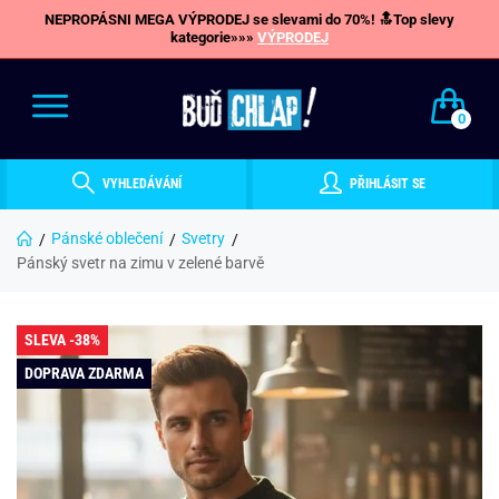
NEPROPÁSNI MEGA VÝPRODEJ se slevami do 70%! 🔝Top slevy
kategorie»»»
VÝPRODEJ
0
VYHLEDÁVÁNÍ
PŘIHLÁSIT SE
Pánské oblečení
Svetry
Pánský svetr na zimu v zelené barvě
SLEVA -38%
DOPRAVA ZDARMA