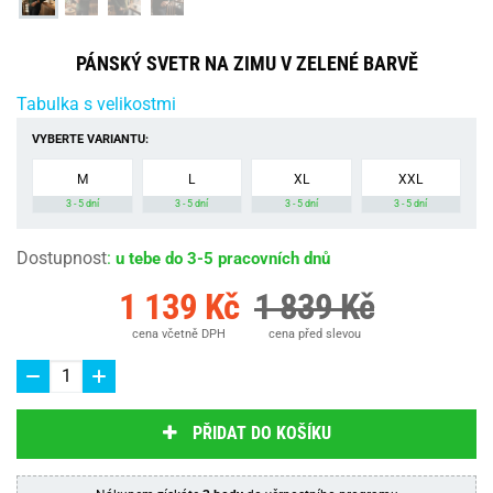
PÁNSKÝ SVETR NA ZIMU V ZELENÉ BARVĚ
Tabulka s velikostmi
VYBERTE VARIANTU:
M
L
XL
XXL
3 - 5 dní
3 - 5 dní
3 - 5 dní
3 - 5 dní
Dostupnost
:
u tebe do 3-5 pracovních dnů
1 139 Kč
1 839 Kč
cena včetně DPH
cena před slevou
PŘIDAT DO KOŠÍKU