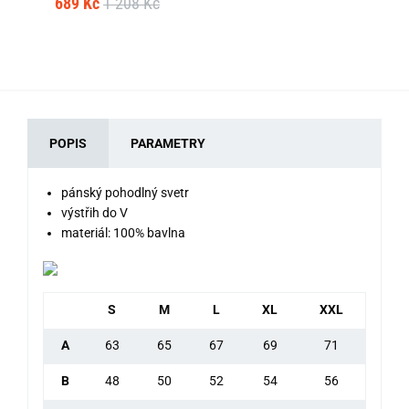
689 Kč
1 208 Kč
79
POPIS
PARAMETRY
pánský pohodlný svetr
výstřih do V
materiál: 100% bavlna
S
M
L
XL
XXL
A
63
65
67
69
71
B
48
50
52
54
56