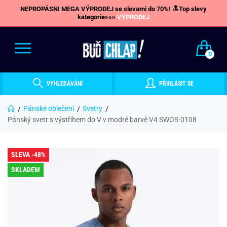
NEPROPÁSNI MEGA VÝPRODEJ se slevami do 70%! 🔝Top slevy
kategorie»»»
VÝPRODEJ
0
VYHLEDÁVÁNÍ
PŘIHLÁSIT SE
Pánské oblečení
Svetry
Pánský svetr s výstřihem do V v modré barvě V4 SWOS-0108
SLEVA -48%
SKLADEM