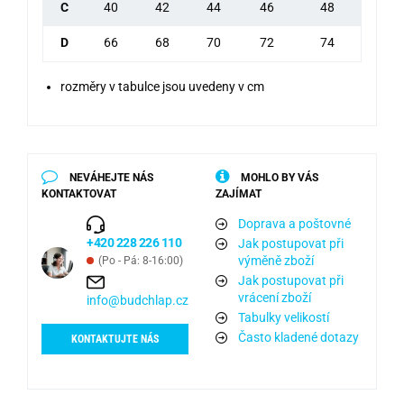
C
40
42
44
46
48
D
66
68
70
72
74
rozměry v tabulce jsou uvedeny v cm
NEVÁHEJTE NÁS
MOHLO BY VÁS
KONTAKTOVAT
ZAJÍMAT
Doprava a poštovné
+420 228 226 110
Jak postupovat při
výměně zboží
(Po - Pá: 8-16:00)
Jak postupovat při
vrácení zboží
info@budchlap.cz
Tabulky velikostí
Často kladené dotazy
KONTAKTUJTE NÁS