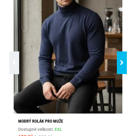
MODRÝ ROLÁK PRO MUŽE
ČE
Dostupné velikosti:
XXL
Dos