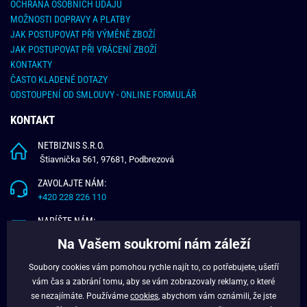
OCHRANA OSOBNÍCH ÚDAJŮ
MOŽNOSTI DOPRAVY A PLATBY
JAK POSTUPOVAT PŘI VÝMĚNĚ ZBOŽÍ
JAK POSTUPOVAT PŘI VRÁCENÍ ZBOŽÍ
KONTAKTY
ČASTO KLADENÉ DOTAZY
ODSTOUPENÍ OD SMLOUVY - ONLINE FORMULÁŘ
KONTAKT
NETBIZNIS S.R.O.
Štiavnička 561, 97681, Podbrezová
ZAVOLAJTE NÁM:
+420 228 226 110
NAPÍŠTE NÁM:
info@budchlap.cz
Na Vašem soukromí nám záleží
UŽITEČNÉ INFORMACE
Soubory cookies vám pomohou rychle najít to, co potřebujete, ušetří
vám čas a zabrání tomu, aby se vám zobrazovaly reklamy, o které
O NÁS
se nezajímáte. Používáme
cookies
, abychom vám oznámili, že jste
VĚRNOSTNÍ PROGRAM