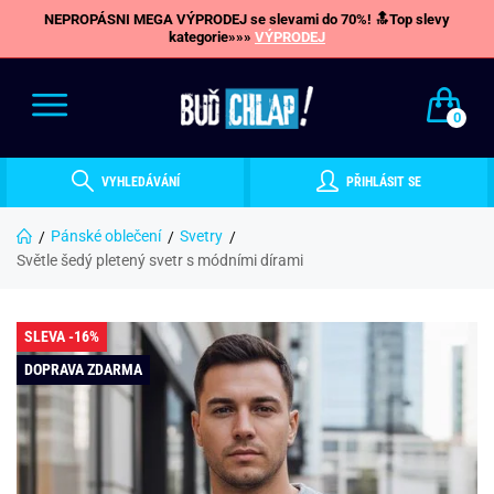
NEPROPÁSNI MEGA VÝPRODEJ se slevami do 70%! 🔝Top slevy
kategorie»»»
VÝPRODEJ
0
VYHLEDÁVÁNÍ
PŘIHLÁSIT SE
Pánské oblečení
Svetry
Světle šedý pletený svetr s módními dírami
SLEVA -16%
DOPRAVA ZDARMA