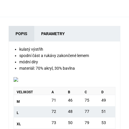
POPIS
PARAMETRY
kulatý výstřih
spodní část a rukávy zakončené lemem
módní díry
materiál: 70% akryl, 30% bavlna
VELIKOST
A
B
C
D
71
46
75
49
M
72
48
77
51
L
73
50
79
53
XL