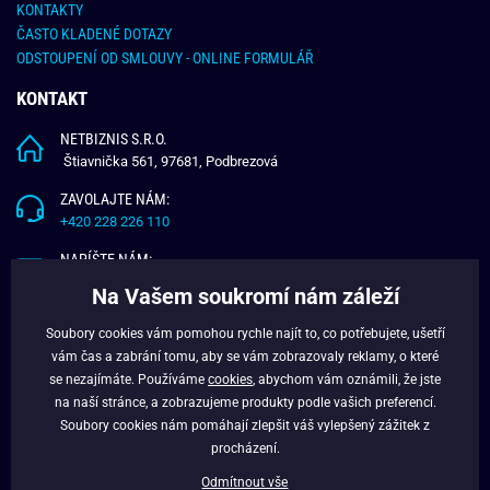
KONTAKTY
ČASTO KLADENÉ DOTAZY
ODSTOUPENÍ OD SMLOUVY - ONLINE FORMULÁŘ
KONTAKT
NETBIZNIS S.R.O.
Štiavnička 561, 97681, Podbrezová
ZAVOLAJTE NÁM:
+420 228 226 110
NAPÍŠTE NÁM:
info@budchlap.cz
Na Vašem soukromí nám záleží
UŽITEČNÉ INFORMACE
Soubory cookies vám pomohou rychle najít to, co potřebujete, ušetří
vám čas a zabrání tomu, aby se vám zobrazovaly reklamy, o které
O NÁS
se nezajímáte. Používáme
cookies
, abychom vám oznámili, že jste
VĚRNOSTNÍ PROGRAM
na naší stránce, a zobrazujeme produkty podle vašich preferencí.
BLOG
Soubory cookies nám pomáhají zlepšit váš vylepšený zážitek z
FACEBOOK
procházení.
Odmítnout vše