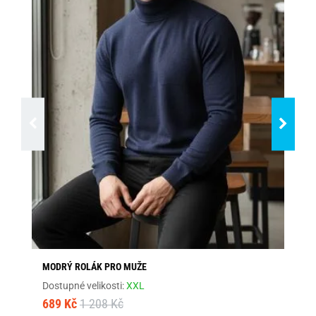
MODRÝ ROLÁK PRO MUŽE
ČE
Dostupné velikosti:
XXL
Dos
689 Kč
1 208 Kč
79