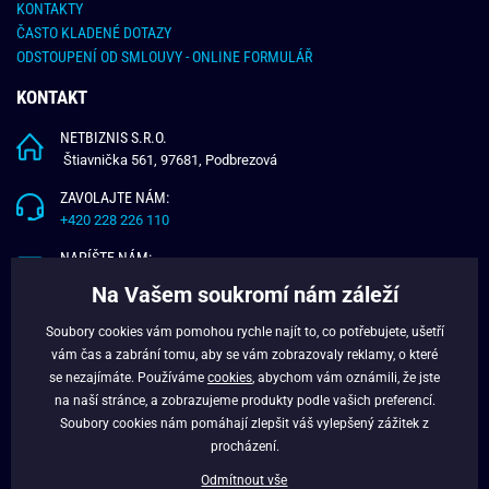
KONTAKTY
ČASTO KLADENÉ DOTAZY
ODSTOUPENÍ OD SMLOUVY - ONLINE FORMULÁŘ
KONTAKT
NETBIZNIS S.R.O.
Štiavnička 561, 97681, Podbrezová
ZAVOLAJTE NÁM:
+420 228 226 110
NAPÍŠTE NÁM:
info@budchlap.cz
Na Vašem soukromí nám záleží
UŽITEČNÉ INFORMACE
Soubory cookies vám pomohou rychle najít to, co potřebujete, ušetří
vám čas a zabrání tomu, aby se vám zobrazovaly reklamy, o které
O NÁS
se nezajímáte. Používáme
cookies
, abychom vám oznámili, že jste
VĚRNOSTNÍ PROGRAM
na naší stránce, a zobrazujeme produkty podle vašich preferencí.
BLOG
Soubory cookies nám pomáhají zlepšit váš vylepšený zážitek z
FACEBOOK
procházení.
Odmítnout vše