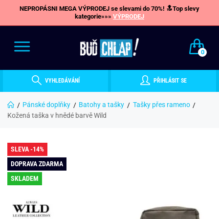
NEPROPÁSNI MEGA VÝPRODEJ se slevami do 70%! 🔝Top slevy
kategorie»»»
VÝPRODEJ
0
VYHLEDÁVÁNÍ
PŘIHLÁSIT SE
Pánské doplňky
Batohy a tašky
Tašky přes rameno
Kožená taška v hnědé barvě Wild
SLEVA -14%
DOPRAVA ZDARMA
SKLADEM