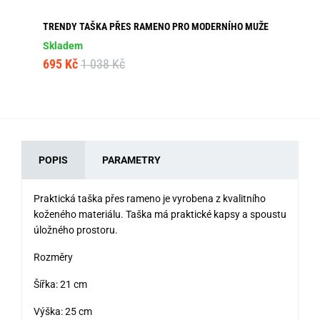
TRENDY TAŠKA PŘES RAMENO PRO MODERNÍHO MUŽE
PR
Skladem
Sk
695 Kč
1 038 Kč
42
POPIS
PARAMETRY
Praktická taška přes rameno je vyrobena z kvalitního
koženého materiálu. Taška má praktické kapsy a spoustu
úložného prostoru.
Rozměry
Šířka: 21 cm
Výška: 25 cm