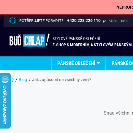
NEPROPÁ
+420 228 226 110
POTŘEBUJETE PORADIT?
po - pá 8:00 - 16:00
STYLOVÉ PÁNSKÉ OBLEČENÍ
E-SHOP S MODERNÍM A STYLOVÝM PÁNSKÝM
PÁNSKÉ OBLEČENÍ
PÁNSKÉ D
Blog
Jak zapůsobit na všechny ženy?
Snad všichni m