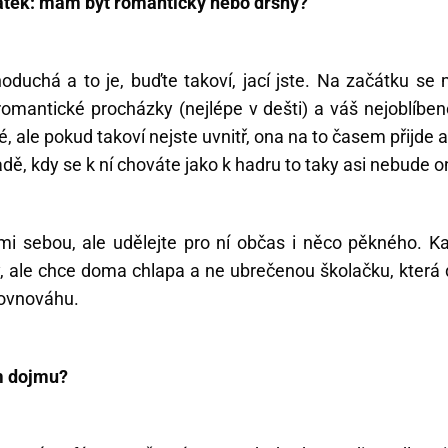
átek: mám být romantický nebo drsný?
duchá a to je, buďte takoví, jací jste. Na začátku se 
romantické procházky (nejlépe v dešti) a váš nejoblíbeně
, ale pokud takoví nejste uvnitř, ona na to časem přijde
ě, kdy se k ní chováte jako k hadru to taky asi nebude o
i sebou, ale udělejte pro ní občas i něco pěkného. K
y, ale chce doma chlapa a ne ubrečenou školačku, která 
rovnováhu.
m dojmu?