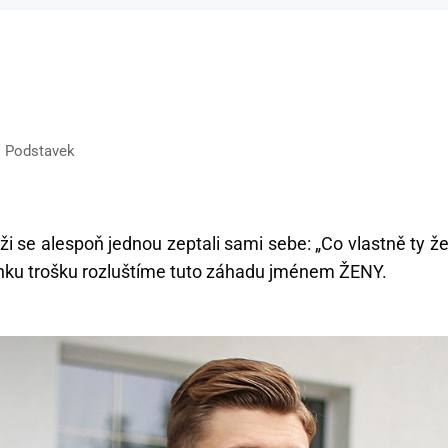
j Podstavek
i se alespoň jednou zeptali sami sebe: „Co vlastně ty že
ánku trošku rozluštíme tuto záhadu jménem ŽENY.