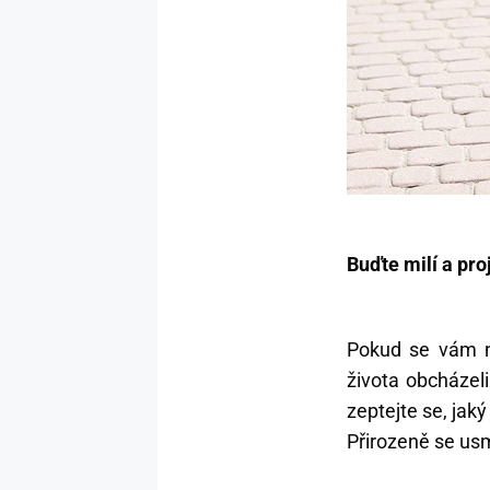
Buďte milí a pr
Pokud se vám ně
života obcházeli
zeptejte se, jaký
Přirozeně se usm