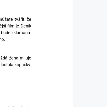
můžete tvářit, že
jší film je Deník
 a bude zklamaná.
no.
aždá žena miluje
dostala kopačky.