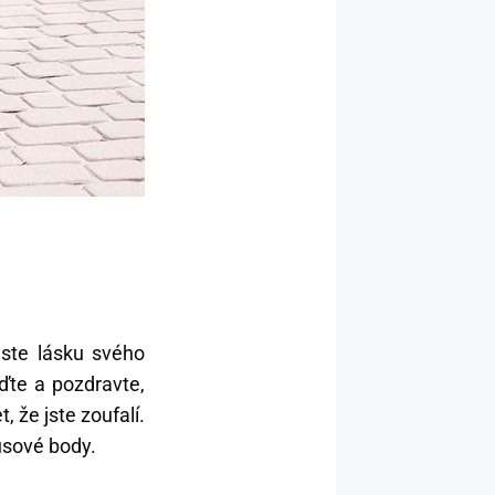
jste lásku svého
jďte a pozdravte,
, že jste zoufalí.
lusové body.