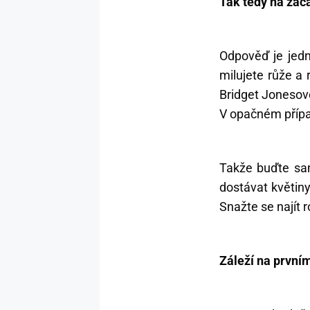
Tak tedy na zač
Odpověď je jedno
milujete růže a 
Bridget Jonesové
V opačném případ
Takže buďte sam
dostávat květin
Snažte se najít 
Záleží na první