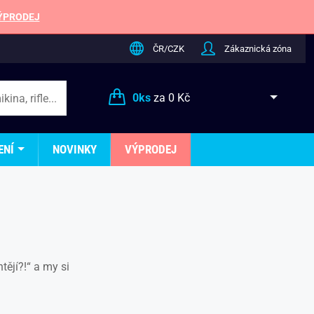
ÝPRODEJ
ČR/CZK
Zákaznická zóna
0
ks
za
0 Kč
ENÍ
NOVINKY
VÝPRODEJ
tějí?!“ a my si