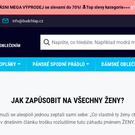
SNI MEGA VÝPRODEJ se slevami do 70%! 🔝Top slevy kategorie»»»
V
info@budchlap.cz
 OBLEČENÍM
OPLŇKY
PÁNSKÉ SPODNÍ PRÁDLO
DÁMSKÉ OBLEČ
JAK ZAPŮSOBIT NA VŠECHNY ŽENY?
uži se alespoň jednou zeptali sami sebe: „Co vlastně ty ženy ch
v dnešním článku trošku rozluštíme tuto záhadu jménem ŽENY.