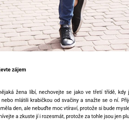
ojevte zájem
jaká žena líbí, nechovejte se jako ve třetí třídě, kdy 
 nebo mlátili krabičkou od svačiny a snažte se o ní. Při
 měla den, ale nebuďte moc vtíraví, protože si bude myslet
ívejte a zkuste jí i rozesmát, protože za tohle jsou jen p