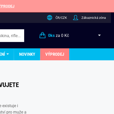
ÝPRODEJ
ČR/CZK
Zákaznická zóna
0
ks
za
0 Kč
ENÍ
NOVINKY
VÝPRODEJ
VUJETE
 existuje i
tví pro muže a