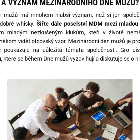
L A VÝZNAM MEZINÁRODNÍHO DNE MUŽŮ?
n mužů má mnohem hlubší význam, než si jen společn
i dobré whisky.
Šiřte dále poselství MDM mezi mladou 
m mladým nezkušeným klukům, kteří v životě neměli
 někom vidět otcovský vzor. Mezinárodní den mužů je pro
 poukazuje na důležitá témata společnosti. Gro di
,
které se během Dne mužů vyzdvihují a diskutuje se o ni