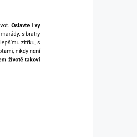
ivot.
Oslavte i vy
marády, s bratry
epšímu zítřku, s
otami, nikdy není
em životě takoví