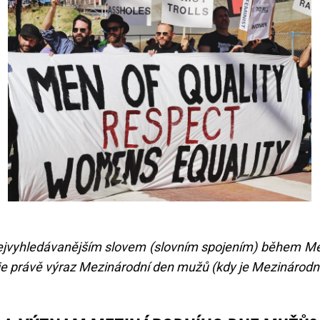
 nejvyhledávanějším slovem (slovním spojením) během M
 je právě výraz Mezinárodní den mužů (kdy je Mezinárod