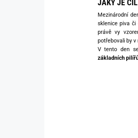
JAKÝ JE CÍ
Mezinárodní de
sklenice piva č
právě vy vzore
potřebovali by v
V tento den se
základních pilířů