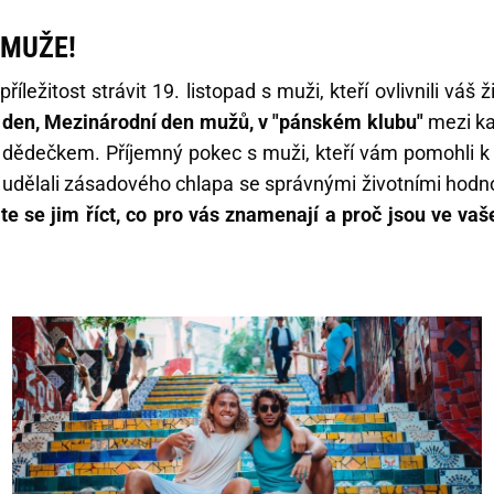
 MUŽE!
příležitost strávit 19. listopad s muži, kteří ovlivnili váš ž
 den, Mezinárodní den mužů, v "pánském klubu"
mezi ka
 dědečkem. Příjemný pokec s muži, kteří vám pomohli k l
s udělali zásadového chlapa se správnými životními hodn
te se jim říct, co pro vás znamenají a proč jsou ve vaš