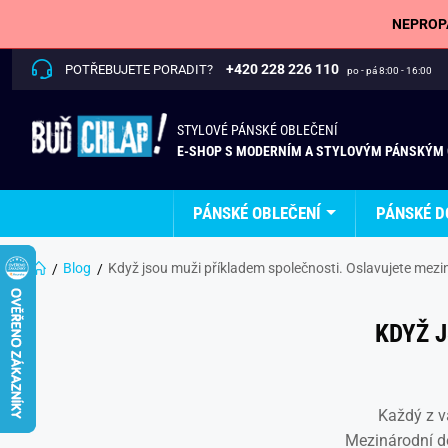
NEPROPÁ
+420 228 226 110
POTŘEBUJETE PORADIT?
po - pá 8:00 - 16:00
STYLOVÉ PÁNSKÉ OBLEČENÍ
E-SHOP S MODERNÍM A STYLOVÝM PÁNSKÝM
PÁNSKÉ OBLEČENÍ
PÁNSKÉ D
Blog
Když jsou muži příkladem společnosti. Oslavujete mez
KDYŽ 
Každý z vá
Mezinárodní d