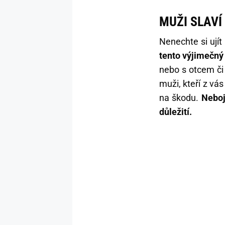
MUŽI SLAVÍ
Nenechte si ujít 
tento výjimečný
nebo s otcem či
muži, kteří z vá
na škodu.
Neboj
důležití.