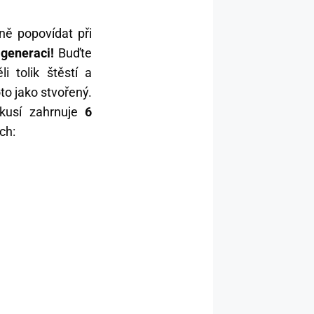
ě popovídat při
generaci!
Buďte
 tolik štěstí a
to jako stvořený.
skusí zahrnuje
6
ch: