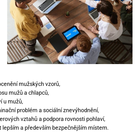
ocenění mužských vzorů,
osu mužů a chlapců,
ví u mužů,
minační problém a sociální znevýhodnění,
erových vztahů a podpora rovnosti pohlaví,
ět lepším a především bezpečnějším místem.