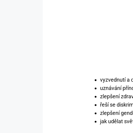
vyzvednutí a 
uznávání přín
zlepšení zdra
řeší se diskri
zlepšení gend
jak udělat sv