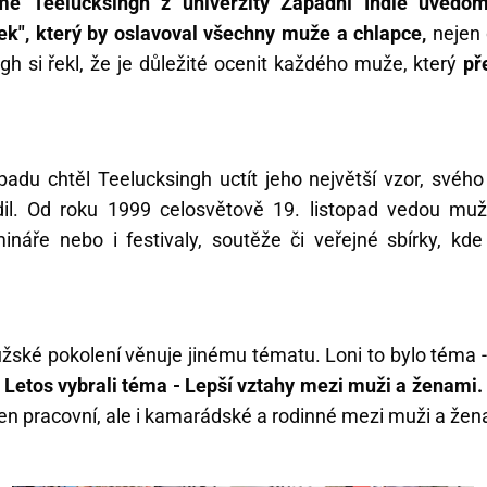
me Teelucksingh z univerzity Západní Indie uvědom
tek", který by oslavoval všechny muže a chlapce,
nejen
gh si řekl, že je důležité ocenit každého muže, který
př
adu chtěl Teelucksingh uctít jeho největší vzor, svého
il. Od roku 1999 celosvětově 19. listopad vedou muž
ináře nebo i festivaly, soutěže či veřejné sbírky, kde 
ské pokolení věnuje jinému tématu. Loni to bylo téma -
.
Letos vybrali téma - Lepší vztahy mezi muži a ženami.
jen pracovní, ale i kamarádské a rodinné mezi muži a že