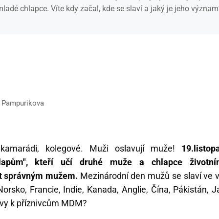
ladé chlapce. Víte kdy začal, kde se slaví a jaký je jeho význam
ia Pampurikova
, kamarádi, kolegové. Muži oslavují muže!
19.listo
lapům", kteří učí druhé muže a chlapce život
t správným mužem.
Mezinárodní den mužů se slaví ve v
Norsko, Francie, Indie, Kanada, Anglie, Čína, Pákistán
 i vy k příznivcům MDM?