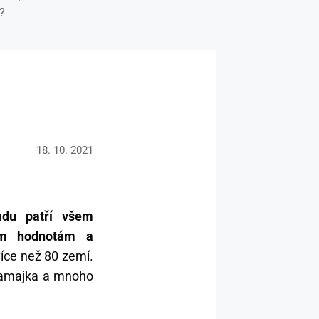
?
18. 10. 2021
padu patří všem
ním hodnotám a
íce než 80 zemí.
, Jamajka a mnoho