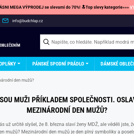
SNI MEGA VÝPRODEJ se slevami do 70%! 🔝Top slevy kategorie»»»
V
info@budchlap.cz
 OBLEČENÍM
OPLŇKY
PÁNSKÉ SPODNÍ PRÁDLO
DÁMSKÉ OBLEČ
inárodní den mužů?
JSOU MUŽI PŘÍKLADEM SPOLEČNOSTI. OSLA
MEZINÁRODNÍ DEN MUŽŮ?
s už určitě slyšel, že 8. března slaví ženy MDŽ, ale věděli jste, že
en mužů? Mezinárodní den mužů je den plný symboliky a posels