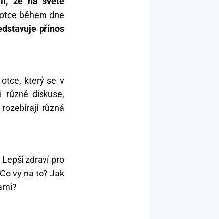
il, že na světě
 otce během dne
edstavuje přínos
 otce, který se v
i různé diskuse,
rozebírají různá
 Lepší zdraví pro
Co vy na to? Jak
nami?