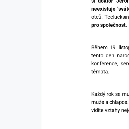
si
doktor Jero
neexistuje "svá
otců. Teelucksin
pro společnost.
Během 19. listop
tento den narod
konference, sem
témata.
Každý rok se muž
muže a chlapce
vidíte vztahy ne