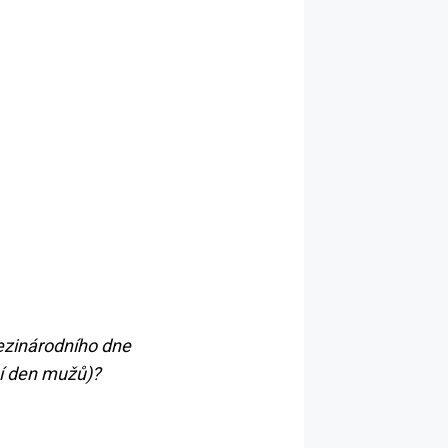
ezinárodního dne
ní den mužů)?