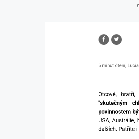
m
6 minut čtení, Luc
Otcové, bratři
"skutečným ch
povinnostem bý
USA, Austrálie, 
dalších. Patříte