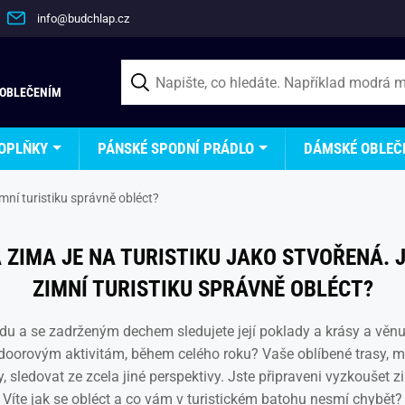
info@budchlap.cz
 OBLEČENÍM
OPLŇKY
PÁNSKÉ SPODNÍ PRÁDLO
DÁMSKÉ OBLEČ
imní turistiku správně obléct?
ZIMA JE NA TURISTIKU JAKO STVOŘENÁ. 
ZIMNÍ TURISTIKU SPRÁVNĚ OBLÉCT?
rodu a se zadrženým dechem sledujete její poklady a krásy a věnuj
tdoorovým aktivitám, během celého roku? Vaše oblíbené trasy,
y, sledovat ze zcela jiné perspektivy. Jste připraveni vyzkoušet z
Víte jak se obléct a co vám v turistickém batohu nesmí chybět?