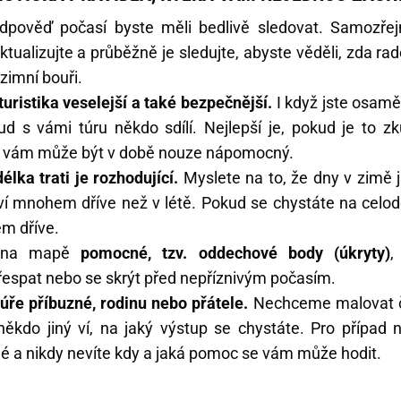
pověď počasí byste měli bedlivě sledovat. Samozře
ktualizujte a průběžně je sledujte, abyste věděli, zda rad
e zimní bouři.
turistika veselejší a také bezpečnější.
I když jste osamě
ud s vámi túru někdo sdílí. Nejlepší je, pokud je to 
erý vám může být v době nouze nápomocný.
élka trati je rozhodující.
Myslete na to, že dny v zimě j
í mnohem dříve než v létě. Pokud se chystáte na celod
m dříve.
i na mapě
pomocné, tzv. oddechové body (úkryty)
,
řespat nebo se skrýt před nepříznivým počasím.
túře příbuzné, rodinu nebo přátele.
Nechceme malovat če
 někdo jiný ví, na jaký výstup se chystáte. Pro případ 
é a nikdy nevíte kdy a jaká pomoc se vám může hodit.