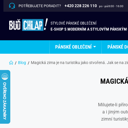
+420 228 226 110
POTŘEBUJETE PORADIT?
po - pá 8:00 - 16:00
STYLOVÉ PÁNSKÉ OBLEČENÍ
E-SHOP S MODERNÍM A STYLOVÝM PÁNSKÝM
PÁNSKÉ OBLEČENÍ
PÁNSKÉ D
Blog
Magická zima je na turistiku jako stvořená. Jak se na z
MAGICKÁ 
Milujete-li pří
a i jiným ou
zimní turistik