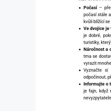
Počasí
– před
počasí stále a
kvůli blížící s
Ve dvojice je 
je dobré, pok
turistiky, kt
Náročnost a d
tma se dostav
vyrazit mnohe
Vyznačte s
odpočinout, p
Informujte o 
je fajn, když
nevyzpytateln