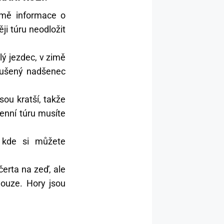
jmě informace o
ěji túru neodložit
lý jezdec, v zimě
zkušený nadšenec
sou kratší, takže
enní túru musíte
 kde si můžete
rta na zeď, ale
nouze. Hory jsou