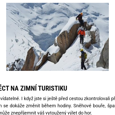
ÉCT NA ZIMNÍ TURISTIKU
vídatelné. I když jste si ještě před cestou zkontrolovali 
h se dokáže změnit během hodiny. Sněhové bouře, špatn
e může znepříjemnit váš vytoužený výlet do hor.