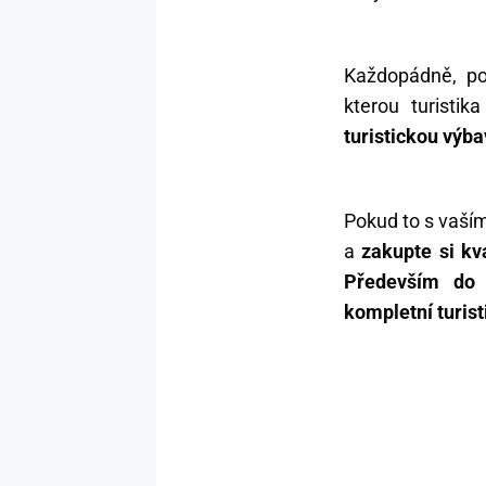
Každopádně, po
kterou turisti
turistickou výba
Pokud to s vaším
a
zakupte si kva
Především do 
kompletní turist