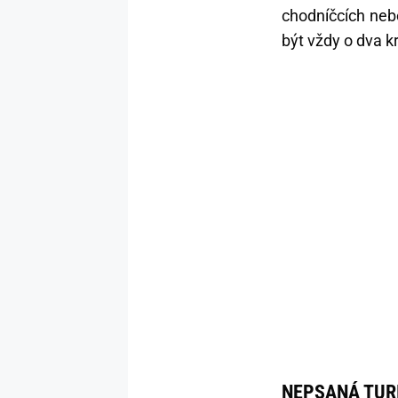
chodníčcích nebo
být vždy o dva k
NEPSANÁ TURI