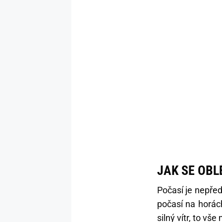
JAK SE OBL
Počasí je nepřed
počasí na horác
silný vítr, to vš