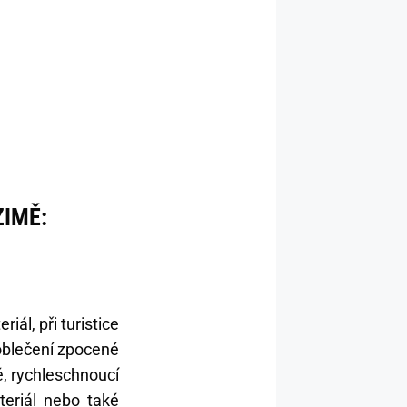
ZIMĚ:
iál, při turistice
 oblečení zpocené
é, rychleschnoucí
teriál nebo také