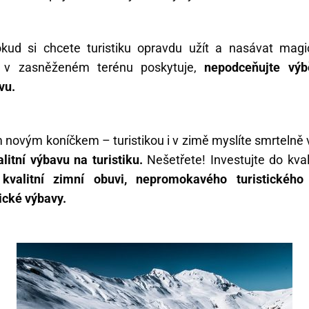
kud si chcete turistiku opravdu užít a nasávat magi
ka v zasněženém terénu poskytuje,
nepodceňujte výb
vu.
 novým koníčkem – turistikou i v zimě myslíte smrtelně
litní výbavu na turistiku.
Nešetřete! Investujte do kval
kvalitní zimní obuvi, nepromokavého turistického
ické výbavy.