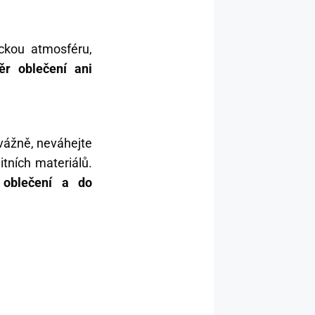
ckou atmosféru,
ěr oblečení ani
 vážně, neváhejte
itních materiálů.
 oblečení a do