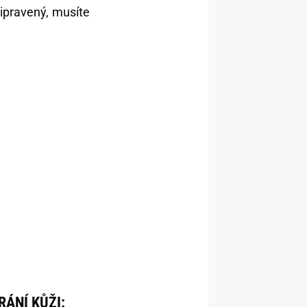
řipravený, musíte
ÁNÍ KŮŽI: