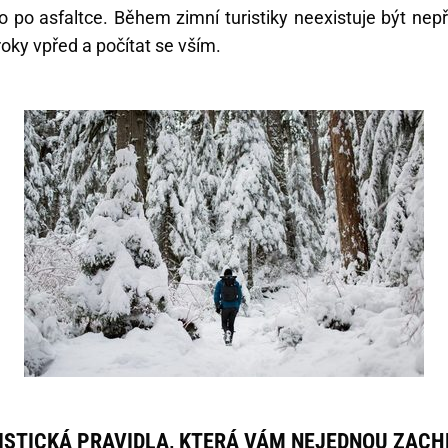
 po asfaltce. Během zimní turistiky neexistuje být nep
roky vpřed a počítat se vším.
STICKÁ PRAVIDLA, KTERÁ VÁM NEJEDNOU ZACHR