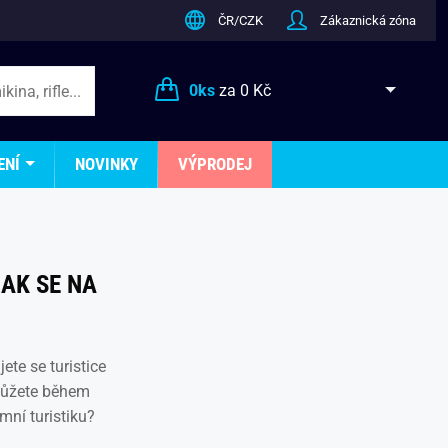
ČR/CZK
Zákaznická zóna
0
ks
za
0 Kč
ENÍ
NOVINKY
VÝPRODEJ
JAK SE NA
ete se turistice
 můžete během
imní turistiku?