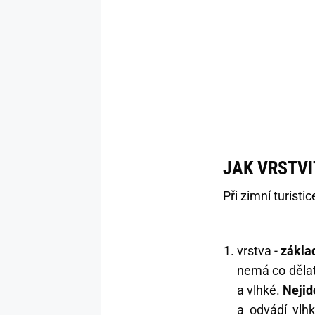
JAK VRSTVI
Při zimní turisti
vrstva -
zákla
nemá co dělat
a vlhké.
Nejid
a odvádí vlhk