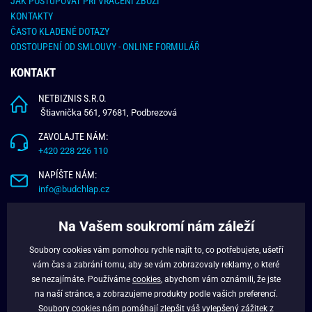
JAK POSTUPOVAT PŘI VRÁCENÍ ZBOŽÍ
KONTAKTY
ČASTO KLADENÉ DOTAZY
ODSTOUPENÍ OD SMLOUVY - ONLINE FORMULÁŘ
KONTAKT
NETBIZNIS S.R.O.
Štiavnička 561, 97681, Podbrezová
ZAVOLAJTE NÁM:
+420 228 226 110
NAPÍŠTE NÁM:
info@budchlap.cz
UŽITEČNÉ INFORMACE
Na Vašem soukromí nám záleží
O NÁS
Soubory cookies vám pomohou rychle najít to, co potřebujete, ušetří
VĚRNOSTNÍ PROGRAM
vám čas a zabrání tomu, aby se vám zobrazovaly reklamy, o které
BLOG
se nezajímáte. Používáme
cookies
, abychom vám oznámili, že jste
na naší stránce, a zobrazujeme produkty podle vašich preferencí.
FACEBOOK
Soubory cookies nám pomáhají zlepšit váš vylepšený zážitek z