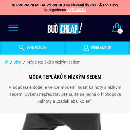
NEPROPÁSNI MEGA VÝPRODEJ se slevami do 70%! 🔝Top slevy
kategorie»»»
VÝPRODEJ
0
VYHLEDÁVÁNÍ
PŘIHLÁSIT SE
Blog
Móda tepláků s nízkým sedem
MÓDA TEPLÁKŮ S NÍZKÝM SEDEM
V současné době je velice moderní nosit kalhoty s nízkým
sedem. Ovšem nepředstavujte si, že se jedná o hiphopové
kalhoty a ,,zadek až u kolen“.