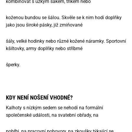
kombinovat s úzkým sakem, trikem nebo
koženou bundou se šálou. Skvěle se k nim hodí doplňky
jako jsou široké pásky, již zmiňované
šály, velké hodinky nebo různé kožené náramky. Sportovní
kšiltovky, army doplňky nebo stříbrné
šperky.
KDY NENÍ NOŠENÍ VHODNÉ?
Kalhoty s nízkým sedem se nehodí na formální
společenské události, na svatební obřady, na
pohřbi, na pracovní pohovory, na zkoušky týkající se