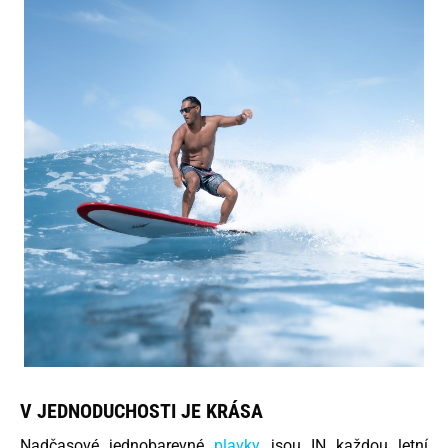
V JEDNODUCHOSTI JE KRÁSA
Nadčasové jednobarevné
plavky
jsou IN každou letní