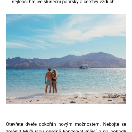
nejlepší hřejivé sluneční paprsky a čerstvý vzduch.
Otevřete dveře dokořán novým možnostem. Nebojte se
změny! Muži jsou obecně konzervativnější a na pohodlí