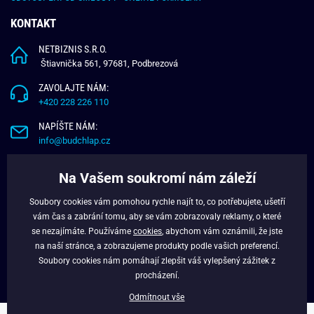
KONTAKT
NETBIZNIS S.R.O.
Štiavnička 561, 97681, Podbrezová
ZAVOLAJTE NÁM:
+420 228 226 110
NAPÍŠTE NÁM:
info@budchlap.cz
UŽITEČNÉ INFORMACE
Na Vašem soukromí nám záleží
O NÁS
Soubory cookies vám pomohou rychle najít to, co potřebujete, ušetří
VĚRNOSTNÍ PROGRAM
vám čas a zabrání tomu, aby se vám zobrazovaly reklamy, o které
BLOG
se nezajímáte. Používáme
cookies
, abychom vám oznámili, že jste
na naší stránce, a zobrazujeme produkty podle vašich preferencí.
FACEBOOK
Soubory cookies nám pomáhají zlepšit váš vylepšený zážitek z
procházení.
Odmítnout vše