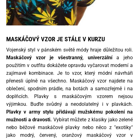
MASKÁČOVÝ VZOR JE STÁLE V KURZU
Vojenský styl v pánském světě módy hraje důležitou roli.
Maskáčový vzor je všestranný, univerzální
a jeho
použitím v outfitu dokážete opravdu vyčarovat moderní a
zajímavé kombinace. Je to vzor, který módní návrháři
přenesli úplně na všechno. Maskáčový vzor najdete na
oblečení, spodním prádle, na botách a samozřejmě i na
doplňcích. Plavky s maskáčovým vzorem nejsou
výjimkou. Buďte svůdný a neodolatelný i v plavkách.
Plavky v army stylu přidávají mužskému pokolení na
mužnosti a dravosti.
Vybírat můžete z klasiky jako zelené
nebo béžové maskáčové plavky nebo něco z "exotiky"
jako modrý, červený, oranžový maskáčový vzor v