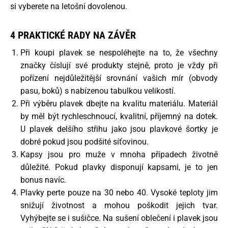
si vyberete na letošní dovolenou.
4 PRAKTICKÉ RADY NA ZÁVĚR
Při koupi plavek se nespoléhejte na to, že všechny
značky číslují své produkty stejně, proto je vždy při
pořízení nejdůležitější srovnání vašich mír (obvody
pasu, boků) s nabízenou tabulkou velikostí.
Při výběru plavek dbejte na kvalitu materiálu. Materiál
by měl být rychleschnoucí, kvalitní, příjemný na dotek.
U plavek delšího střihu jako jsou plavkové šortky je
dobré pokud jsou podšité síťovinou.
Kapsy jsou pro muže v mnoha případech životně
důležité. Pokud plavky disponují kapsami, je to jen
bonus navíc.
Plavky perte pouze na 30 nebo 40. Vysoké teploty jim
snižují životnost a mohou poškodit jejich tvar.
Vyhýbejte se i sušičce. Na sušení oblečení i plavek jsou