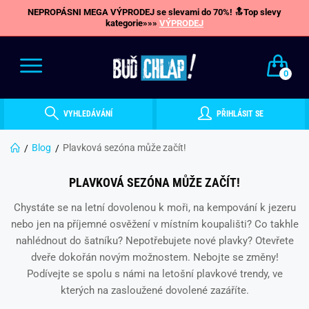
NEPROPÁSNI MEGA VÝPRODEJ se slevami do 70%! 🔝Top slevy
kategorie»»»
VÝPRODEJ
0
VYHLEDÁVÁNÍ
PŘIHLÁSIT SE
Blog
Plavková sezóna může začít!
PLAVKOVÁ SEZÓNA MŮŽE ZAČÍT!
Chystáte se na letní dovolenou k moři, na kempování k jezeru
nebo jen na příjemné osvěžení v místním koupališti? Co takhle
nahlédnout do šatníku? Nepotřebujete nové plavky? Otevřete
dveře dokořán novým možnostem. Nebojte se změny!
Podívejte se spolu s námi na letošní plavkové trendy, ve
kterých na zasloužené dovolené zazáříte.