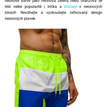
neonové barvě jako neonová zelená nebo oranžová se
těší velké popularitě i trička a
kraťasy
v neonových
tónech. Neváhejte a vyzkoušejte rafinovaný design
neonových plavek.