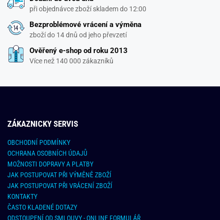
při objednávce zboží skladem do 12:00
Bezproblémové vrácení a výměna
zboží do 14 dnů od jeho převzetí
Ověřený e-shop od roku 2013
Více než 140 000 zákazníků
ZÁKAZNICKY SERVIS
OBCHODNÍ PODMÍNKY
OCHRANA OSOBNÍCH ÚDAJŮ
MOŽNOSTI DOPRAVY A PLATBY
JAK POSTUPOVAT PŘI VÝMĚNĚ ZBOŽÍ
JAK POSTUPOVAT PŘI VRÁCENÍ ZBOŽÍ
KONTAKTY
ČASTO KLADENÉ DOTAZY
ODSTOUPENÍ OD SMLOUVY - ONLINE FORMULÁŘ