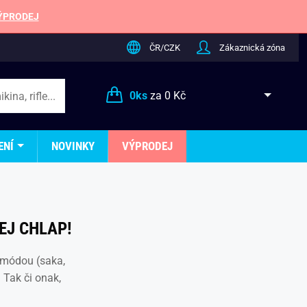
ÝPRODEJ
ČR/CZK
Zákaznická zóna
0
ks
za
0 Kč
ENÍ
NOVINKY
VÝPRODEJ
EJ CHLAP!
 módou (saka,
 Tak či onak,