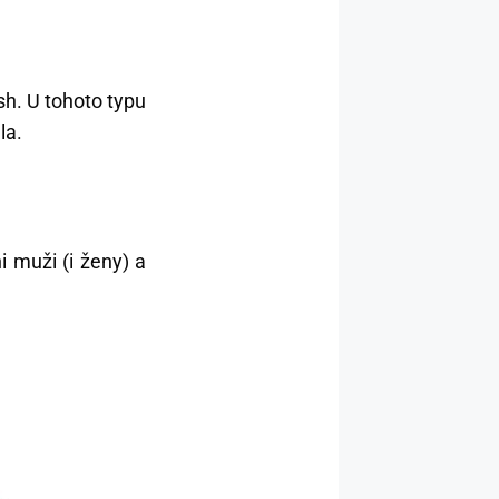
esh. U tohoto typu
la.
i muži (i ženy) a