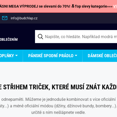
SNI MEGA VÝPRODEJ se slevami do 70%! 🔝Top slevy kategorie»»»
V
info@budchlap.cz
 OBLEČENÍM
OPLŇKY
PÁNSKÉ SPODNÍ PRÁDLO
DÁMSKÉ OBLEČ
 STŘIHEM TRIČEK, KTERÉ MUSÍ ZNÁT KAŽD
tu odnepaměti. Můžeme je jednoduše kombinovat s více oficiální
áty...) a méně oficiální módou (džíny, džínové bundy, bombery...).
určitě s ním nešlápnete vedle.