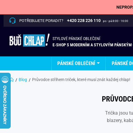
NEPROPÁ
+420 228 226 110
POTŘEBUJETE PORADIT?
po - pá 8:00 - 16:00
STYLOVÉ PÁNSKÉ OBLEČENÍ
E-SHOP S MODERNÍM A STYLOVÝM PÁNSKÝM
PÁNSKÉ OBLEČENÍ
PÁNSKÉ D
Blog
Průvodce střihem triček, které musí znát každej chlap!
PRŮVODCE
Trička jsou 
blazery, kab