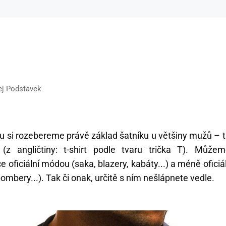
ej Podstavek
 si rozebereme právě základ šatníku u většiny mužů – tr
(z angličtiny: t-shirt podle tvaru trička T). Může
e oficiální módou (saka, blazery, kabáty...) a méně oficiá
ombery...). Tak či onak, určitě s ním nešlápnete vedle.