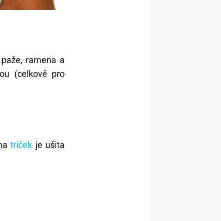
é paže, ramena a
sou (celkově pro
ina
triček
je ušita