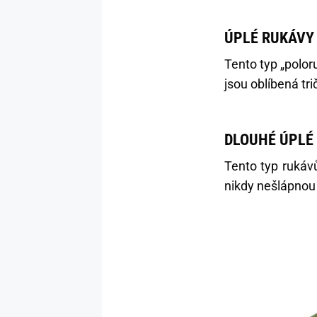
ÚPLÉ RUKÁVY 
Tento typ „poloru
jsou oblíbená tri
DLOUHÉ ÚPLÉ 
Tento typ rukávů
nikdy nešlápnou