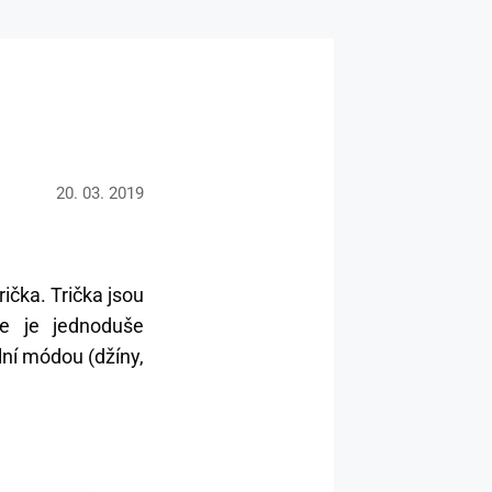
20. 03. 2019
ička. Trička jsou
me je jednoduše
lní módou (džíny,