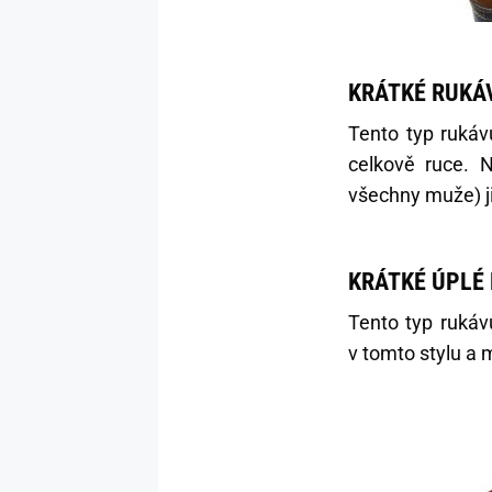
KRÁTKÉ RUKÁV
Tento typ rukáv
celkově ruce. N
všechny muže) ji
KRÁTKÉ ÚPLÉ
Tento typ rukáv
v tomto stylu a m