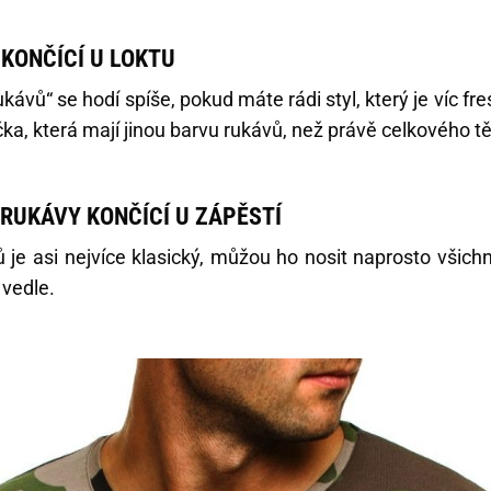
KONČÍCÍ U LOKTU
kávů“ se hodí spíše, pokud máte rádi styl, který je víc fr
čka, která mají jinou barvu rukávů, než právě celkového tě
RUKÁVY KONČÍCÍ U ZÁPĚSTÍ
 je asi nejvíce klasický, můžou ho nosit naprosto všichn
 vedle.