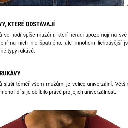
Y, KTERÉ ODSTÁVAJÍ
ů se hodí spíše mužům, kteří neradi upozorňují na sv
ení na nich nic špatného, ale mnohem lichotivější j
né typy rukávů.
 RUKÁVY
ů sluší téměř všem mužům, je velice univerzální. Větš
noho lidí si je oblíbilo právě pro jejich univerzálnost.