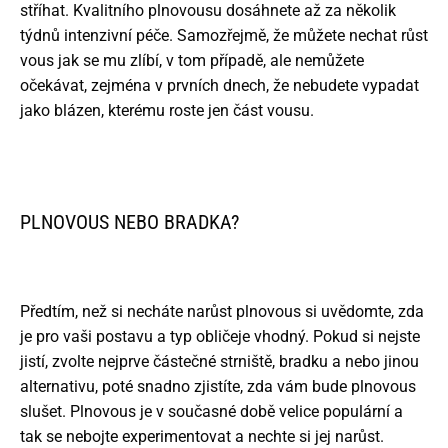
stříhat. Kvalitního plnovousu dosáhnete až za několik
týdnů intenzivní péče. Samozřejmě, že můžete nechat růst
vous jak se mu zlíbí, v tom případě, ale nemůžete
očekávat, zejména v prvních dnech, že nebudete vypadat
jako blázen, kterému roste jen část vousu.
PLNOVOUS NEBO BRADKA?
Předtím, než si necháte narůst plnovous si uvědomte, zda
je pro vaši postavu a typ obličeje vhodný. Pokud si nejste
jistí, zvolte nejprve částečné strniště, bradku a nebo jinou
alternativu, poté snadno zjistíte, zda vám bude plnovous
slušet. Plnovous je v současné době velice populární a
tak se nebojte experimentovat a nechte si jej narůst.