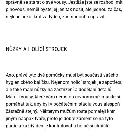
správně se starat o své vousy. Jestliže jste se rozhodl mít
plnovous, neměl byste jej jen tak nosit, ale jednou za čas,
nejlépe několikrát za týden, zastřihnout a upravit.
NŮŽKY A HOLÍCÍ STROJEK
Ano, právě tyto dvě pomůcky musí být součástí vašeho
hygienického balíčku. Nejenom holící strojek je zapotřebí,
ale také malé nůžky na zastřižení a dodělání detailů.
Máte-li vousy, které vám nerostou rovnoměrně, musíte si
pomáhat tak, aby byl v počátečním stádiu vous alespoň
částečně stejný. Některým mužům roste pomaleji knír
jiným naopak tváře, proto je dobré zaměřit se na tyto
partie a každý den je kontrolovat a hojnější strniště