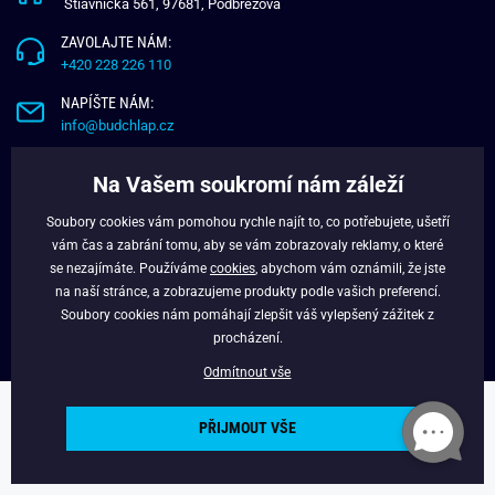
Štiavnička 561, 97681, Podbrezová
ZAVOLAJTE NÁM:
+420 228 226 110
NAPÍŠTE NÁM:
info@budchlap.cz
UŽITEČNÉ INFORMACE
Na Vašem soukromí nám záleží
O NÁS
Soubory cookies vám pomohou rychle najít to, co potřebujete, ušetří
VĚRNOSTNÍ PROGRAM
vám čas a zabrání tomu, aby se vám zobrazovaly reklamy, o které
BLOG
se nezajímáte. Používáme
cookies
, abychom vám oznámili, že jste
na naší stránce, a zobrazujeme produkty podle vašich preferencí.
FACEBOOK
Soubory cookies nám pomáhají zlepšit váš vylepšený zážitek z
procházení.
Odmítnout vše
Copyright © 2024 - Budchlap.cz Všechna práva vyhrazena. webdesign ©
PŘIJMOUT VŠE
litvanyi.sk
Powered by
Simplia.cz
.