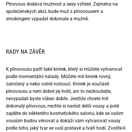
Plnovous dodává mužnost a sexy vzhled. Zejména na
společenských akcí, bude muž s plnovousem a
smokingem vypadat dokonale a mužně.
RADY NA ZÁVĚR
K plnovousu patří také knírek, který si můžete vytvarovat
podle momentální nálady. Můžete mít knírek rovný,
zatočený a nebo volně rostoucí. Knírek je součástí
plnovousu a není dobré jej holit, ani to nezkoušejte,
nevypadali byste vůbec dobře. Jestliže chcete mít
dokonalý plnovous, nechte si narůst delší vousy a poté
zajděte do některého kosmetického salonu, kde se vašim
vousům budou věnovat a dokáží vám vytvarovat vousy
podle toho, jaký tvar se vaší postavě a tváři hodí. Zvolíte-li