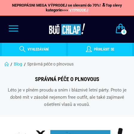
NEPROPÁSNI MEGA VÝPRODEJ se slevami do 70%! 🔝Top slevy
kategorie»»»
VÝPRODEJ
0
VYHLEDÁVÁNÍ
PŘIHLÁSIT SE
Blog
Správná péče o plnovous
SPRÁVNÁ PÉČE O PLNOVOUS
Léto je v plném proudu a sním i bláznivé letní párty. Proto je
dobré mít v zásobě nejenom free outfit, ale také zajímavé
ošetření vlasů a vousů.