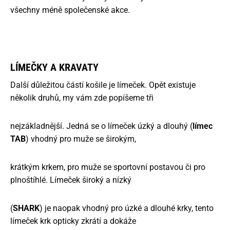
všechny méně společenské akce.
LÍMEČKY A KRAVATY
Další důležitou částí košile je límeček. Opět existuje
několik druhů, my vám zde popíšeme tři
nejzákladnější. Jedná se o límeček úzký a dlouhý (
límec
TAB
) vhodný pro muže se širokým,
krátkým krkem, pro muže se sportovní postavou či pro
plnoštíhlé. Límeček široký a nízký
(
SHARK
) je naopak vhodný pro úzké a dlouhé krky, tento
límeček krk opticky zkrátí a dokáže