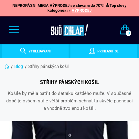
NEPROPÁSNI MEGA VÝPRODEJ se slevami do 70%! 🔝Top slevy
kategorie»»»
VÝPRODEJ
0
VYHLEDÁVÁNÍ
PŘIHLÁSIT SE
Blog
Střihy pánských košil
STŘIHY PÁNSKÝCH KOŠIL
Košile by měla patřit do šatníku každého muže. V současné
době je ovšem stále větší problém sehnat tu skvěle padnoucí
a vhodně zvolenou košili.