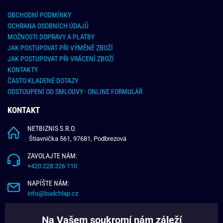
OBCHODNÍ PODMÍNKY
OCHRANA OSOBNÍCH ÚDAJŮ
MOŽNOSTI DOPRAVY A PLATBY
JAK POSTUPOVAT PŘI VÝMĚNĚ ZBOŽÍ
JAK POSTUPOVAT PŘI VRÁCENÍ ZBOŽÍ
KONTAKTY
ČASTO KLADENÉ DOTAZY
ODSTOUPENÍ OD SMLOUVY - ONLINE FORMULÁŘ
KONTAKT
NETBIZNIS S.R.O.
Štiavnička 561, 97681, Podbrezová
ZAVOLAJTE NÁM:
+420 228 226 110
NAPÍŠTE NÁM:
info@budchlap.cz
UŽITEČNÉ INFORMACE
Na Vašem soukromí nám záleží