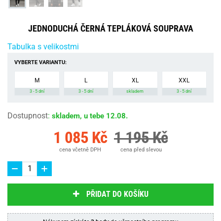
JEDNODUCHÁ ČERNÁ TEPLÁKOVÁ SOUPRAVA
Tabulka s velikostmi
VYBERTE VARIANTU:
M
L
XL
XXL
3 - 5 dní
3 - 5 dní
skladem
3 - 5 dní
Dostupnost
:
skladem, u tebe 12.08.
1 085 Kč
1 195 Kč
cena včetně DPH
cena před slevou
PŘIDAT DO KOŠÍKU