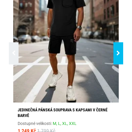
JEDINEČNÁ PÁNSKÁ SOUPRAVA S KAPSAMI V ČERNÉ
MA
BARVĚ
Dos
Dostupné velikosti:
M,
L,
XL,
XXL
1 
1 249 Kč
1 799 Kč