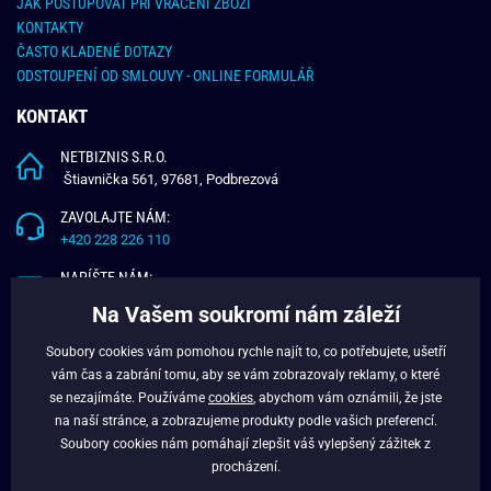
JAK POSTUPOVAT PŘI VRÁCENÍ ZBOŽÍ
KONTAKTY
ČASTO KLADENÉ DOTAZY
ODSTOUPENÍ OD SMLOUVY - ONLINE FORMULÁŘ
KONTAKT
NETBIZNIS S.R.O.
Štiavnička 561, 97681, Podbrezová
ZAVOLAJTE NÁM:
+420 228 226 110
NAPÍŠTE NÁM:
info@budchlap.cz
Na Vašem soukromí nám záleží
UŽITEČNÉ INFORMACE
Soubory cookies vám pomohou rychle najít to, co potřebujete, ušetří
vám čas a zabrání tomu, aby se vám zobrazovaly reklamy, o které
O NÁS
se nezajímáte. Používáme
cookies
, abychom vám oznámili, že jste
VĚRNOSTNÍ PROGRAM
na naší stránce, a zobrazujeme produkty podle vašich preferencí.
BLOG
Soubory cookies nám pomáhají zlepšit váš vylepšený zážitek z
FACEBOOK
procházení.