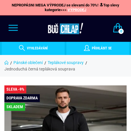
NEPROPÁSNI MEGA VÝPRODEJ se slevami do 70%! 🔝Top slevy
kategorie»»»
VÝPRODEJ
0
VYHLEDÁVÁNÍ
PŘIHLÁSIT SE
Pánské oblečení
Teplákové soupravy
Jednoduchá černá tepláková souprava
SLEVA -9%
DOPRAVA ZDARMA
SKLADEM