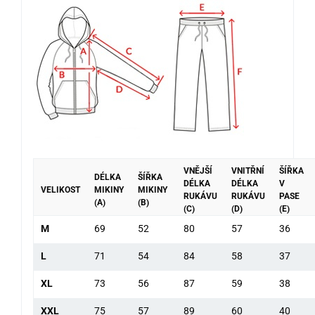
VNĚJŠÍ
VNITŘNÍ
ŠÍŘKA
DÉLKA
ŠÍŘKA
DÉLKA
DÉLKA
V
VELIKOST
MIKINY
MIKINY
RUKÁVU
RUKÁVU
PASE
(A)
(B)
(C)
(D)
(E)
M
69
52
80
57
36
L
71
54
84
58
37
XL
73
56
87
59
38
XXL
75
57
89
60
40