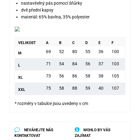
nastavitelný pás pomocí šňůrky
dvě přední kapsy
materiál: 65% bavlna, 35% polyester
VELIKOST
A
B
C
D
E
F
69
52
80
55
36
100
M
71
54
84
56
37
103
L
73
56
86
58
38
105
XL
75
58
88
59
40
107
XXL
* rozměry v tabulce jsou uvedeny v cm
NEVÁHEJTE NÁS
MOHLO BY VÁS
KONTAKTOVAT
ZAJÍMAT