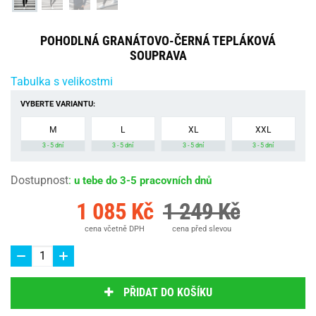
POHODLNÁ GRANÁTOVO-ČERNÁ TEPLÁKOVÁ
SOUPRAVA
Tabulka s velikostmi
VYBERTE VARIANTU:
M
L
XL
XXL
3 - 5 dní
3 - 5 dní
3 - 5 dní
3 - 5 dní
Dostupnost
:
u tebe do 3-5 pracovních dnů
1 085 Kč
1 249 Kč
cena včetně DPH
cena před slevou
PŘIDAT DO KOŠÍKU