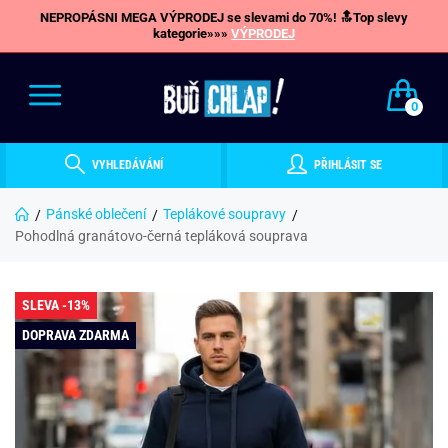
NEPROPÁSNI MEGA VÝPRODEJ se slevami do 70%! 🔝Top slevy
kategorie»»»
VÝPRODEJ
0
VYHLEDÁVÁNÍ
PŘIHLÁSIT SE
Pánské oblečení
Teplákové soupravy
Pohodlná granátovo-černá tepláková souprava
SLEVA -13%
DOPRAVA ZDARMA