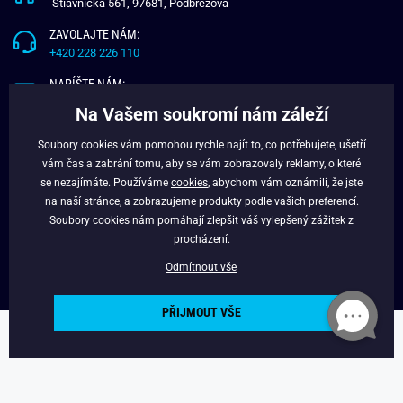
Štiavnička 561, 97681, Podbrezová
ZAVOLAJTE NÁM:
+420 228 226 110
NAPÍŠTE NÁM:
info@budchlap.cz
Na Vašem soukromí nám záleží
UŽITEČNÉ INFORMACE
Soubory cookies vám pomohou rychle najít to, co potřebujete, ušetří
vám čas a zabrání tomu, aby se vám zobrazovaly reklamy, o které
O NÁS
se nezajímáte. Používáme
cookies
, abychom vám oznámili, že jste
VĚRNOSTNÍ PROGRAM
na naší stránce, a zobrazujeme produkty podle vašich preferencí.
BLOG
Soubory cookies nám pomáhají zlepšit váš vylepšený zážitek z
FACEBOOK
procházení.
Odmítnout vše
PŘIJMOUT VŠE
Copyright © 2024 - Budchlap.cz Všechna práva vyhrazena. webdesign ©
litvanyi.sk
Powered by
Simplia.cz
.