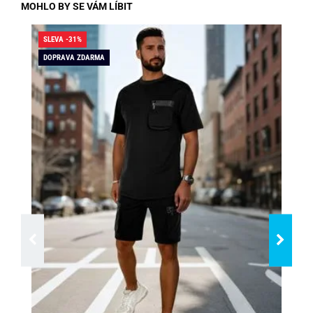
MOHLO BY SE VÁM LÍBIT
SLEVA -31%
SLE
DOPRAVA ZDARMA
DO