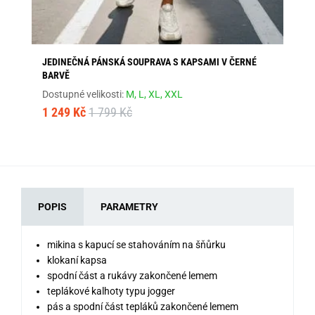
JEDINEČNÁ PÁNSKÁ SOUPRAVA S KAPSAMI V ČERNÉ
MA
BARVĚ
Dos
Dostupné velikosti:
M,
L,
XL,
XXL
1 
1 249 Kč
1 799 Kč
POPIS
PARAMETRY
mikina s kapucí se stahováním na šňůrku
klokaní kapsa
spodní část a rukávy zakončené lemem
teplákové kalhoty typu jogger
pás a spodní část tepláků zakončené lemem