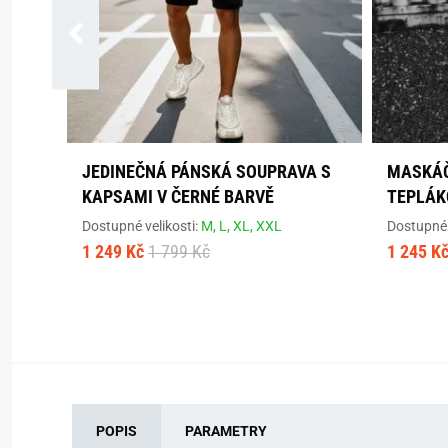
JEDINEČNÁ PÁNSKÁ SOUPRAVA S
MASKÁČ
KAPSAMI V ČERNÉ BARVĚ
TEPLÁK
Dostupné velikosti:
M,
L,
XL,
XXL
Dostupné 
1 249 Kč
1 799 Kč
1 245 K
POPIS
PARAMETRY