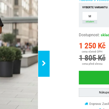
VYBERTE VARIANTU:
M
skladem
Dostupnost
:
skla
1 250 Kč
cena včetně DPH
1 805 Kč
cena před slevou
Nákupe
Doprava: Zasil