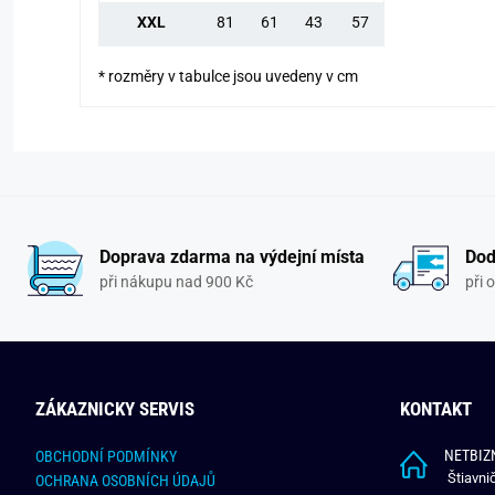
XXL
81
61
43
57
* rozměry v tabulce jsou uvedeny v cm
Doprava zdarma na výdejní místa
Dod
při nákupu nad 900 Kč
při 
ZÁKAZNICKY SERVIS
KONTAKT
NETBIZN
OBCHODNÍ PODMÍNKY
Štiavni
OCHRANA OSOBNÍCH ÚDAJŮ