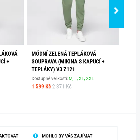
LÁKOVÁ
MÓDNÍ ZELENÁ TEPLÁKOVÁ
ORIG
CÍ +
SOUPRAVA (MIKINA S KAPUCÍ +
SOUP
TEPLÁKY) V3 Z121
Dostup
1 469
Dostupné velikosti:
M,
L,
XL,
XXL
1 599 Kč
2 371 Kč
AKTOVAT
MOHLO BY VÁS ZAJÍMAT