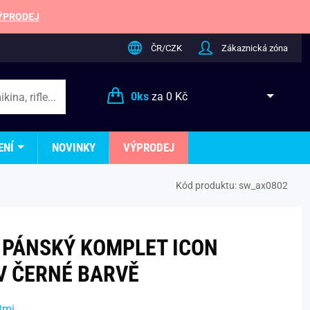
ÝPRODEJ
ČR/CZK
Zákaznická zóna
0
ks
za
0 Kč
ENÍ
NOVINKY
VÝPRODEJ
Kód produktu:
sw_ax0802
 PÁNSKÝ KOMPLET ICON
V ČERNÉ BARVĚ
tmi