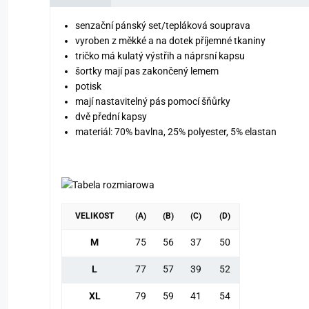
senzační pánský set/tepláková souprava
vyroben z měkké a na dotek příjemné tkaniny
tričko má kulatý výstřih a náprsní kapsu
šortky mají pas zakončený lemem
potisk
mají nastavitelný pás pomocí šňůrky
dvě přední kapsy
materiál: 70% bavlna, 25% polyester, 5% elastan
VELIKOST
(A)
(B)
(C)
(D)
M
75
56
37
50
L
77
57
39
52
XL
79
59
41
54