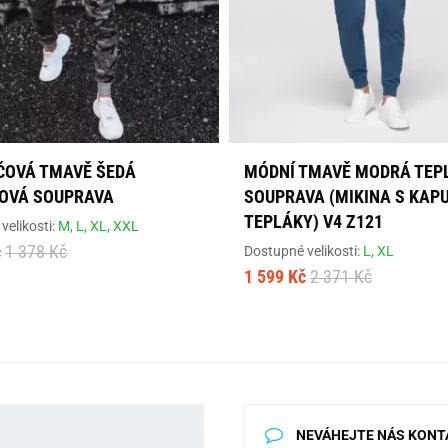
OVÁ TMAVĚ ŠEDÁ
MÓDNÍ TMAVĚ MODRÁ TEP
OVÁ SOUPRAVA
SOUPRAVA (MIKINA S KAPU
TEPLÁKY) V4 Z121
velikosti:
M,
L,
XL,
XXL
č
1 378 Kč
Dostupné velikosti:
L,
XL
1 599 Kč
2 371 Kč
NEVÁHEJTE NÁS KONT