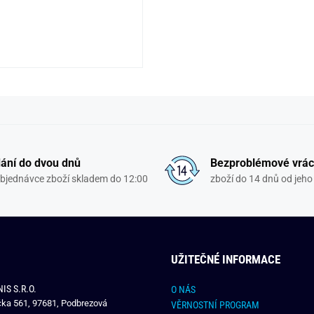
ání do dvou dnů
Bezproblémové vrác
objednávce zboží skladem do 12:00
zboží do 14 dnů od jeho 
UŽITEČNÉ INFORMACE
IS S.R.O.
O NÁS
čka 561, 97681, Podbrezová
VĚRNOSTNÍ PROGRAM