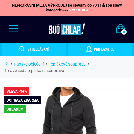
NEPROPÁSNI MEGA VÝPRODEJ se slevami do 70%! 🔝Top slevy
kategorie»»»
VÝPRODEJ
0
VYHLEDÁVÁNÍ
PŘIHLÁSIT SE
Pánské oblečení
Teplákové soupravy
Tmavě šedá tepláková souprava
SLEVA -14%
DOPRAVA ZDARMA
SKLADEM