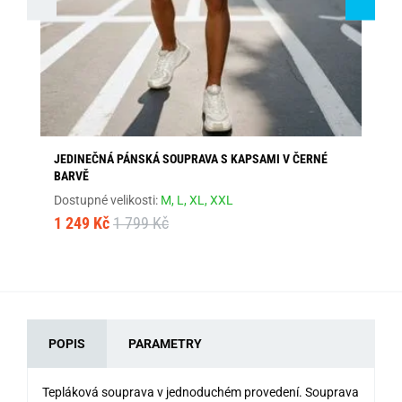
JEDINEČNÁ PÁNSKÁ SOUPRAVA S KAPSAMI V ČERNÉ
MA
BARVĚ
Dos
Dostupné velikosti:
M,
L,
XL,
XXL
1 
1 249 Kč
1 799 Kč
POPIS
PARAMETRY
Tepláková souprava v jednoduchém provedení. Souprava