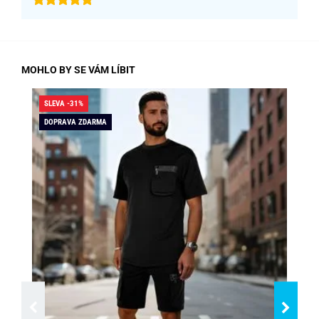
MOHLO BY SE VÁM LÍBIT
SLEVA -31%
SLE
DOPRAVA ZDARMA
DO