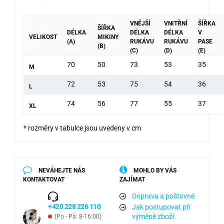
VNĚJŠÍ
VNITŘNÍ
ŠÍŘKA
ŠÍŘKA
DÉLKA
DÉLKA
DÉLKA
V
VELIKOST
MIKINY
(A)
RUKÁVU
RUKÁVU
PASE
(B)
(C)
(D)
(E)
70
50
73
53
35
M
72
53
75
54
36
L
74
56
77
55
37
XL
* rozměry v tabulce jsou uvedeny v cm
NEVÁHEJTE NÁS
MOHLO BY VÁS
KONTAKTOVAT
ZAJÍMAT
Doprava a poštovné
+420 228 226 110
Jak postupovat při
výměně zboží
(Po - Pá: 8-16:00)