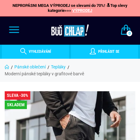
NEPROPÁSNI MEGA VÝPRODEJ se slevami do 70%! 🔝Top slevy
kategorie»»»
VÝPRODEJ
0
VYHLEDÁVÁNÍ
PŘIHLÁSIT SE
Pánské oblečení
Tepláky
Moderní pánské tepláky v grafitové barvě
SLEVA -30%
SKLADEM