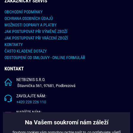
ZÁKAZNICKY SERVIS
OBCHODNÍ PODMÍNKY
OCHRANA OSOBNÍCH ÚDAJŮ
MOŽNOSTI DOPRAVY A PLATBY
JAK POSTUPOVAT PŘI VÝMĚNĚ ZBOŽÍ
JAK POSTUPOVAT PŘI VRÁCENÍ ZBOŽÍ
KONTAKTY
ČASTO KLADENÉ DOTAZY
ODSTOUPENÍ OD SMLOUVY - ONLINE FORMULÁŘ
KONTAKT
NETBIZNIS S.R.O.
Štiavnička 561, 97681, Podbrezová
ZAVOLAJTE NÁM:
+420 228 226 110
NAPÍŠTE NÁM:
info@budchlap.cz
Na Vašem soukromí nám záleží
UŽITEČNÉ INFORMACE
Soubory cookies vám pomohou rychle najít to, co potřebujete, ušetří