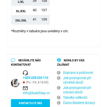
39
104
L/XL
40
107
XL/XXL
41
109
2XL/3XL
*Rozměry v tabulce jsou uvedeny v cm.
NEVÁHEJTE NÁS
MOHLO BY VÁS
KONTAKTOVAT
ZAJÍMAT
Doprava a poštovné
+420 228 226 110
Jak postupovat při
výměně zboží
(Po - Pá: 8-16:00)
Jak postupovat při
vrácení zboží
info@budchlap.cz
Tabulky velikostí
Často kladené dotazy
KONTAKTUJTE NÁS