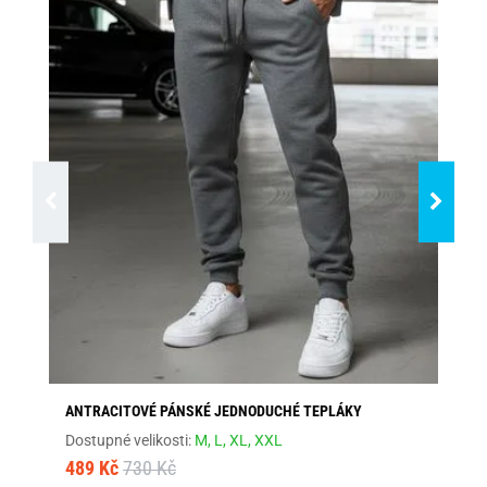
ANTRACITOVÉ PÁNSKÉ JEDNODUCHÉ TEPLÁKY
KL
Dostupné velikosti:
M,
L,
XL,
XXL
Dos
489 Kč
730 Kč
48