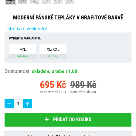
MODERNÍ PÁNSKÉ TEPLÁKY V GRAFITOVÉ BARVĚ
Tabulka s velikostmi
VYBERTE VARIANTU:
M/L
XL/XXL
skladem
3 - 5 dní
Dostupnost
:
skladem, u tebe 11.08.
695 Kč
989 Kč
cena včetně DPH
cena před slevou
PŘIDAT DO KOŠÍKU