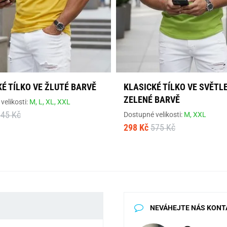
É TÍLKO VE ŽLUTÉ BARVĚ
KLASICKÉ TÍLKO VE SVĚTL
ZELENÉ BARVĚ
velikosti:
M,
L,
XL,
XXL
545 Kč
Dostupné velikosti:
M,
XXL
298 Kč
575 Kč
NEVÁHEJTE NÁS KONT