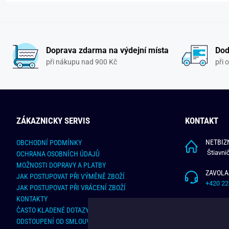
Doprava zdarma na výdejní místa
Dod
při nákupu nad 900 Kč
při 
ZÁKAZNICKY SERVIS
KONTAKT
NETBIZN
OBCHODNÍ PODMÍNKY
Štiavni
OCHRANA OSOBNÍCH ÚDAJŮ
MOŽNOSTI DOPRAVY A PLATBY
ZAVOLA
JAK POSTUPOVAT PŘI VÝMĚNĚ ZBOŽÍ
+420 22
JAK POSTUPOVAT PŘI VRÁCENÍ ZBOŽÍ
KONTAKTY
NAPÍŠT
ČASTO KLADENÉ DOTAZY
info@bu
ODSTOUPENÍ OD SMLOUVY - ONLINE FORMULÁŘ