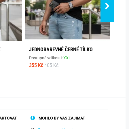
E
JEDNOBAREVNÉ ČERNÉ TÍLKO
JEDN
TSBT
Dostupné velikosti:
XXL
355 Kč
405 Kč
Dostup
218 K
AKTOVAT
MOHLO BY VÁS ZAJÍMAT