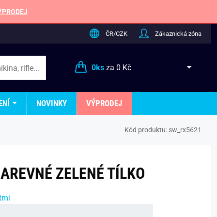
ÝPRODEJ
ČR/CZK
Zákaznická zóna
0
ks
za
0 Kč
ENÍ
NOVINKY
VÝPRODEJ
Kód produktu:
sw_rx5621
AREVNÉ ZELENÉ TÍLKO
tmi