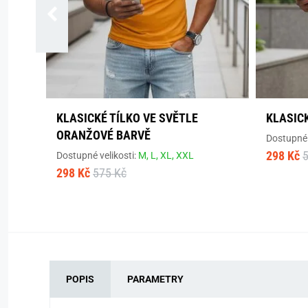
KLASICKÉ TÍLKO VE SVĚTLE
KLASICK
ORANŽOVÉ BARVĚ
Dostupné 
298 Kč
Dostupné velikosti:
M,
L,
XL,
XXL
298 Kč
575 Kč
POPIS
PARAMETRY