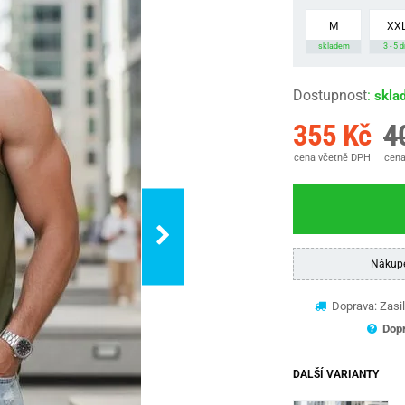
M
XX
skladem
3 - 5 d
Dostupnost
:
skla
355 Kč
4
cena včetně DPH
cena
Nákup
Doprava: Zasil
Dopr
DALŠÍ VARIANTY