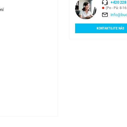
+420 228
(Po - Pá: 8-16
ní
info@bud
KONTAKTUJTE NÁS