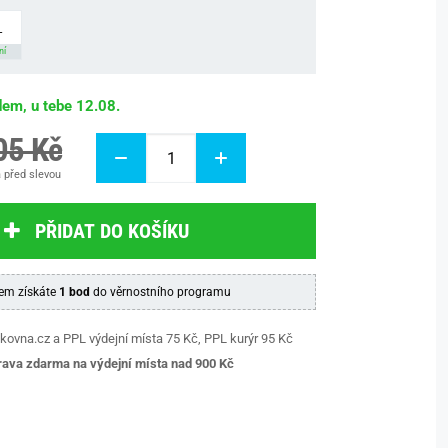
L
ní
dem, u tebe 12.08.
05 Kč
 před slevou
PŘIDAT DO KOŠÍKU
em získáte
1 bod
do věrnostního programu
kovna.cz a PPL výdejní místa 75 Kč, PPL kurýr 95 Kč
ava zdarma na výdejní místa nad 9
00 Kč