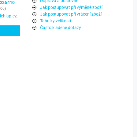
Doprava a poštovné
 226 110
Jak postupovat při výměně zboží
:00)
Jak postupovat při vrácení zboží
chlap.cz
Tabulky velikostí
Často kladené dotazy