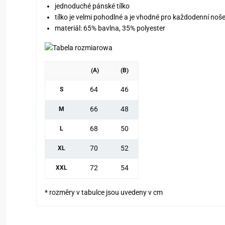
jednoduché pánské tílko
tílko je velmi pohodlné a je vhodné pro každodenní noše
materiál: 65% bavlna, 35% polyester
(A)
(B)
64
46
S
66
48
M
68
50
L
70
52
XL
72
54
XXL
* rozměry v tabulce jsou uvedeny v cm