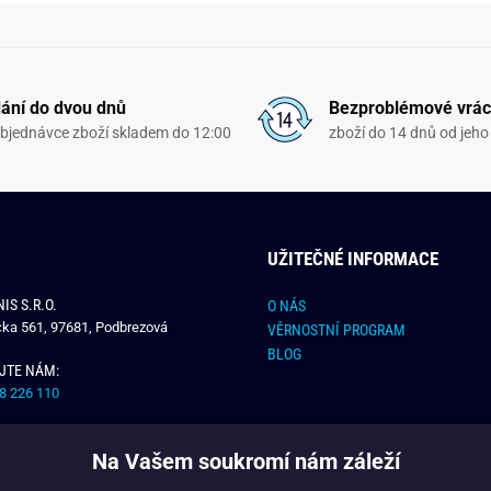
ání do dvou dnů
Bezproblémové vrác
objednávce zboží skladem do 12:00
zboží do 14 dnů od jeho 
UŽITEČNÉ INFORMACE
IS S.R.O.
O NÁS
čka 561, 97681, Podbrezová
VĚRNOSTNÍ PROGRAM
BLOG
JTE NÁM:
8 226 110
E NÁM:
Na Vašem soukromí nám záleží
dchlap.cz