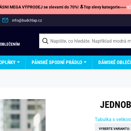
SNI MEGA VÝPRODEJ se slevami do 70%! 🔝Top slevy kategorie»»»
V
info@budchlap.cz
 OBLEČENÍM
OPLŇKY
PÁNSKÉ SPODNÍ PRÁDLO
DÁMSKÉ OBLEČ
JEDNOB
Tabulka s velikos
VYBERTE VARIANTU: