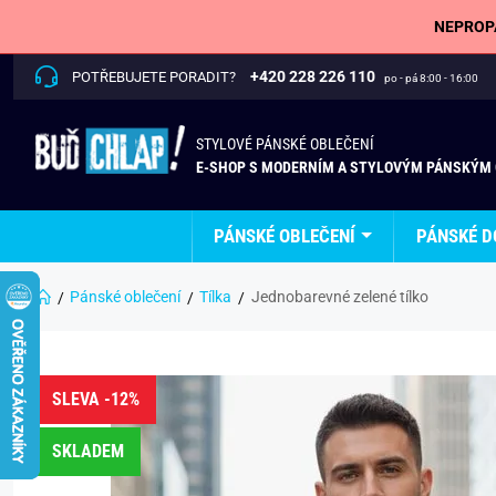
NEPROPÁ
+420 228 226 110
POTŘEBUJETE PORADIT?
po - pá 8:00 - 16:00
STYLOVÉ PÁNSKÉ OBLEČENÍ
E-SHOP S MODERNÍM A STYLOVÝM PÁNSKÝM
PÁNSKÉ OBLEČENÍ
PÁNSKÉ D
Pánské oblečení
Tílka
Jednobarevné zelené tílko
SLEVA -12%
SKLADEM