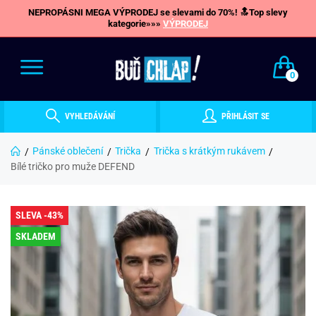
NEPROPÁSNI MEGA VÝPRODEJ se slevami do 70%! 🔝Top slevy
kategorie»»»
VÝPRODEJ
0
VYHLEDÁVÁNÍ
PŘIHLÁSIT SE
Pánské oblečení
Trička
Trička s krátkým rukávem
Bílé tričko pro muže DEFEND
SLEVA -43%
SKLADEM