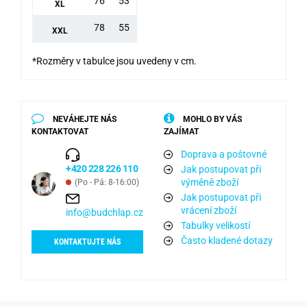
76
53
XL
78
55
XXL
*Rozměry v tabulce jsou uvedeny v cm.
NEVÁHEJTE NÁS
MOHLO BY VÁS
KONTAKTOVAT
ZAJÍMAT
Doprava a poštovné
+420 228 226 110
Jak postupovat při
výměně zboží
(Po - Pá: 8-16:00)
Jak postupovat při
vrácení zboží
info@budchlap.cz
Tabulky velikostí
Často kladené dotazy
KONTAKTUJTE NÁS