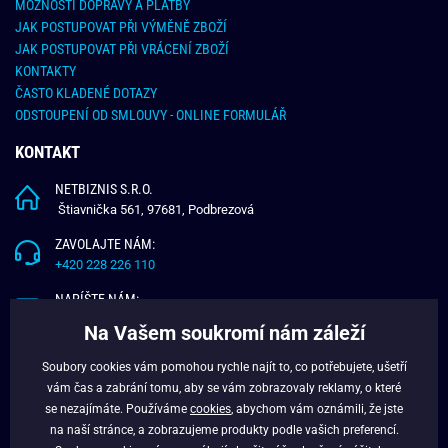
MOŽNOSTI DOPRAVY A PLATBY
JAK POSTUPOVAT PŘI VÝMĚNĚ ZBOŽÍ
JAK POSTUPOVAT PŘI VRÁCENÍ ZBOŽÍ
KONTAKTY
ČASTO KLADENÉ DOTAZY
ODSTOUPENÍ OD SMLOUVY - ONLINE FORMULÁŘ
KONTAKT
NETBIZNIS S.R.O.
Štiavnička 561, 97681, Podbrezová
ZAVOLAJTE NÁM:
+420 228 226 110
NAPÍŠTE NÁM:
info@budchlap.cz
Na Vašem soukromí nám záleží
UŽITEČNÉ INFORMACE
Soubory cookies vám pomohou rychle najít to, co potřebujete, ušetří
vám čas a zabrání tomu, aby se vám zobrazovaly reklamy, o které
O NÁS
se nezajímáte. Používáme
cookies
, abychom vám oznámili, že jste
VĚRNOSTNÍ PROGRAM
na naší stránce, a zobrazujeme produkty podle vašich preferencí.
BLOG