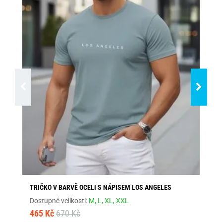
TRIČKO V BARVĚ OCELI S NÁPISEM LOS ANGELES
ŠE
Dostupné velikosti:
M,
L,
XL,
XXL
Dos
465 Kč
670 Kč
46