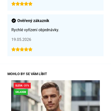
Ověřený zákazník
Rychlé vyřízení objednávky.
19.05.2026
MOHLO BY SE VÁM LÍBIT
SLEVA -31%
SLE
SKLADEM
SK