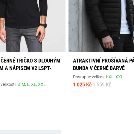
 ČERNÉ TRIČKO S DLOUHÝM
ATRAKTIVNÍ PROŠÍVANÁ P
M A NÁPISEM V2 LSPT-
BUNDA V ČERNÉ BARVĚ
Dostupné velikosti:
XL,
XXL
1 025 Kč
1 559 Kč
velikosti:
S,
M,
L,
XL,
XXL