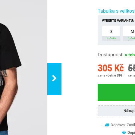
Tabulka s velikos
VYBERTE VARIANTU:
S
M
3 - 5 dní
3 - 5 d
Dostupnost
:
u te
305 Kč
5
cena včetně DPH
cena
Nákup
Doprava: Zasil
Dopr