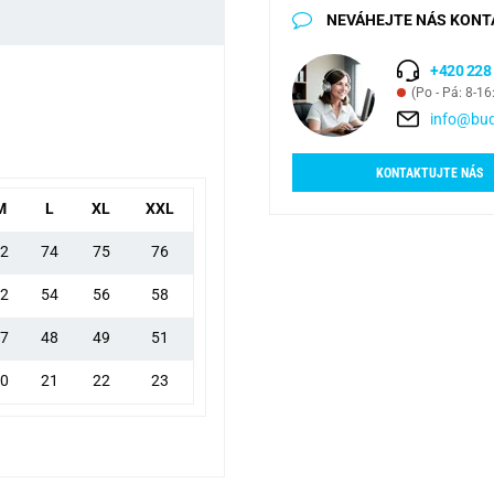
NEVÁHEJTE NÁS KONT
+420 228
(Po - Pá: 8-16
info@bud
KONTAKTUJTE NÁS
M
L
XL
XXL
2
74
75
76
2
54
56
58
7
48
49
51
0
21
22
23