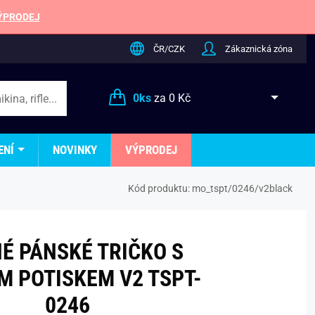
ÝPRODEJ
ČR/CZK
Zákaznická zóna
0
ks
za
0 Kč
ENÍ
NOVINKY
VÝPRODEJ
Kód produktu:
mo_tspt/0246/v2black
É PÁNSKÉ TRIČKO S
M POTISKEM V2 TSPT-
0246