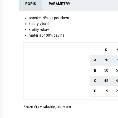
POPIS
PARAMETRY
pánské tričko s potiskem
kulatý výstřih
krátký rukáv
materiál: 100% bavlna
S
A
70
7
B
50
5
C
45
4
D
19
2
* rozměry v tabulce jsou v cm