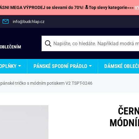
SNI MEGA VÝPRODEJ se slevami do 70%! 🔝Top slevy kategorie»»»
V
info@budchlap.cz
 OBLEČENÍM
OPLŇKY
PÁNSKÉ SPODNÍ PRÁDLO
DÁMSKÉ OBLEČ
 pánské tričko s módním potiskem V2 TSPT-0246
ČERN
MÓDNÍ