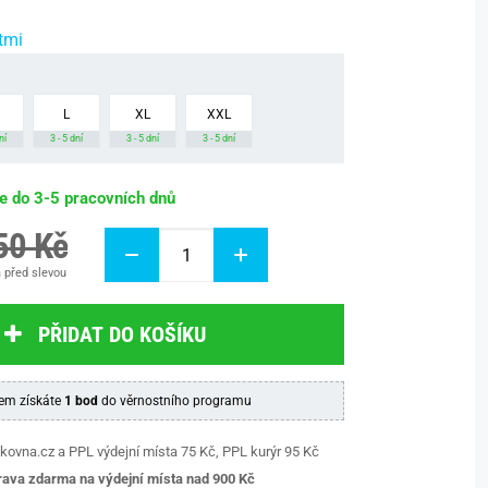
tmi
L
XL
XXL
ní
3 - 5 dní
3 - 5 dní
3 - 5 dní
be do 3-5 pracovních dnů
50 Kč
 před slevou
PŘIDAT DO KOŠÍKU
em získáte
1 bod
do věrnostního programu
kovna.cz a PPL výdejní místa 75 Kč, PPL kurýr 95 Kč
ava zdarma na výdejní místa nad 9
00 Kč