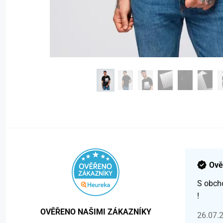
Ově
S obch
!
OVĚŘENO NAŠIMI ZÁKAZNÍKY
26.07.