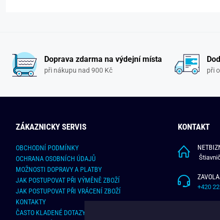
Doprava zdarma na výdejní místa
Dod
při nákupu nad 900 Kč
při 
ZÁKAZNICKY SERVIS
KONTAKT
NETBIZN
OBCHODNÍ PODMÍNKY
Štiavni
OCHRANA OSOBNÍCH ÚDAJŮ
MOŽNOSTI DOPRAVY A PLATBY
ZAVOLA
JAK POSTUPOVAT PŘI VÝMĚNĚ ZBOŽÍ
+420 22
JAK POSTUPOVAT PŘI VRÁCENÍ ZBOŽÍ
KONTAKTY
NAPÍŠT
ČASTO KLADENÉ DOTAZY
info@bu