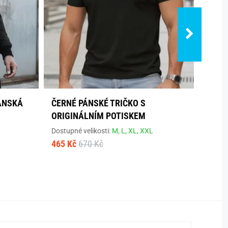
ÁNSKÁ
ČERNÉ PÁNSKÉ TRIČKO S
JEDI
ORIGINÁLNÍM POTISKEM
TMAV
Dostupné velikosti:
M,
L,
XL,
XXL
Dostup
465 Kč
670 Kč
409 K