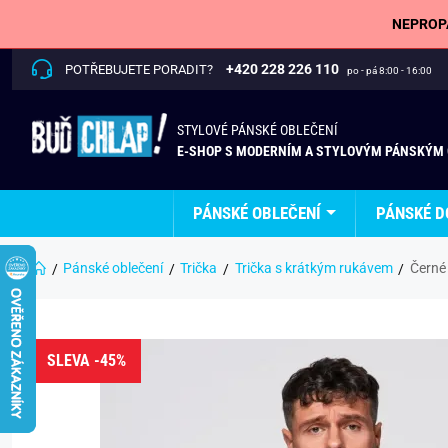
NEPROPÁ
+420 228 226 110
POTŘEBUJETE PORADIT?
po - pá 8:00 - 16:00
STYLOVÉ PÁNSKÉ OBLEČENÍ
E-SHOP S MODERNÍM A STYLOVÝM PÁNSKÝM
PÁNSKÉ OBLEČENÍ
PÁNSKÉ D
Pánské oblečení
Trička
Trička s krátkým rukávem
Černé
SLEVA -45%