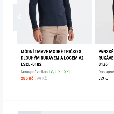
MÓDNÍ TMAVĚ MODRÉ TRIČKO S
PÁNSKÉ
DLOUHÝM RUKÁVEM A LOGEM V2
RUKÁVE
LSCL-0102
0136
Dostupné velikosti:
S,
L,
XL,
XXL
Dostupné 
285 Kč
399 Kč
653 Kč