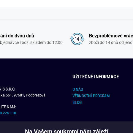
ání do dvou dnů
Bezproblémové vrác
objednávce zboží skladem do 12:00
zboží do 14 dnů od jeho 
UŽITEČNÉ INFORMACE
IS S.R.O.
O NÁS
čka 561, 97681, Podbrezová
VĚRNOSTNÍ PROGRAM
BLOG
JTE NÁM:
8 226 110
E NÁM:
Na Vašem soukromí nám záleží
dchlap.cz