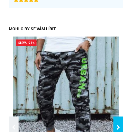
MOHLO BY SE VÁM LÍBIT
SLEVA -26%
SLE
SK