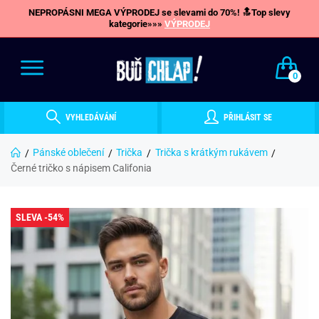
NEPROPÁSNI MEGA VÝPRODEJ se slevami do 70%! 🔝Top slevy
kategorie»»»
VÝPRODEJ
0
VYHLEDÁVÁNÍ
PŘIHLÁSIT SE
Pánské oblečení
Trička
Trička s krátkým rukávem
Černé tričko s nápisem Califonia
SLEVA -54%