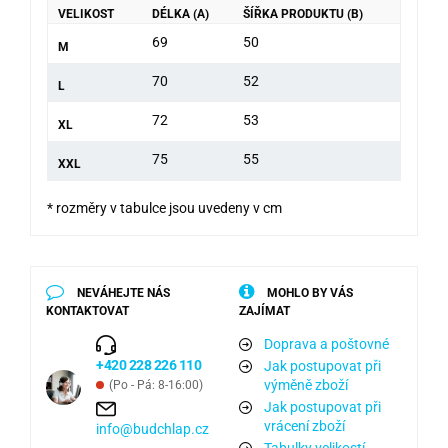
VELIKOST
DÉLKA (A)
ŠÍŘKA PRODUKTU (B)
69
50
M
70
52
L
72
53
XL
75
55
XXL
* rozměry v tabulce jsou uvedeny v cm
NEVÁHEJTE NÁS
MOHLO BY VÁS
KONTAKTOVAT
ZAJÍMAT
Doprava a poštovné
+420 228 226 110
Jak postupovat při
výměně zboží
(Po - Pá: 8-16:00)
Jak postupovat při
vrácení zboží
info@budchlap.cz