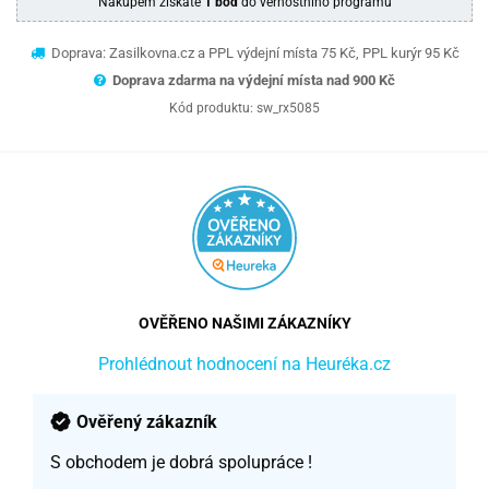
Nákupem získáte
1 bod
do věrnostního programu
Doprava: Zasilkovna.cz a PPL výdejní místa 75 Kč, PPL kurýr 95 Kč
Doprava zdarma na výdejní místa nad 9
00 Kč
Kód produktu:
sw_rx5085
OVĚŘENO NAŠIMI ZÁKAZNÍKY
Prohlédnout hodnocení na Heuréka.cz
Ověřený zákazník
S obchodem je dobrá spolupráce !