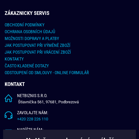
ZÁKAZNICKY SERVIS
OBCHODNÍ PODMÍNKY
OCHRANA OSOBNÍCH ÚDAJŮ
MOŽNOSTI DOPRAVY A PLATBY
JAK POSTUPOVAT PŘI VÝMĚNĚ ZBOŽÍ
JAK POSTUPOVAT PŘI VRÁCENÍ ZBOŽÍ
KONTAKTY
ČASTO KLADENÉ DOTAZY
ODSTOUPENÍ OD SMLOUVY - ONLINE FORMULÁŘ
KONTAKT
NETBIZNIS S.R.O.
Štiavnička 561, 97681, Podbrezová
ZAVOLAJTE NÁM:
+420 228 226 110
NAPÍŠTE NÁM:
info@budchlap.cz