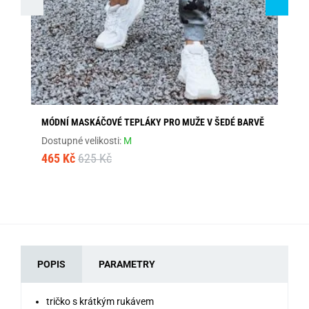
MÓDNÍ MASKÁČOVÉ TEPLÁKY PRO MUŽE V ŠEDÉ BARVĚ
KL
Dostupné velikosti:
M
Dos
465 Kč
625 Kč
48
POPIS
PARAMETRY
tričko s krátkým rukávem