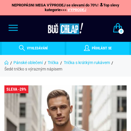
NEPROPÁSNI MEGA VÝPRODEJ se slevami do 70%! 🔝Top slevy
kategorie»»»
VÝPRODEJ
0
VYHLEDÁVÁNÍ
PŘIHLÁSIT SE
Pánské oblečení
Trička
Trička s krátkým rukávem
Šedé tričko s výrazným nápisem
SLEVA -29%