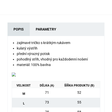
POPIS
PARAMETRY
zajímavé tričko s krátkým rukávem
kulatý výstřih
přední výrazný potisk
pohodlný střih, vhodný pro každodenní nošení
materiál: 100% bavlna
VELIKOST
DÉLKA (A)
ŠÍŘKA PRODUKTU (B)
71
52
M
73
55
L
75
58