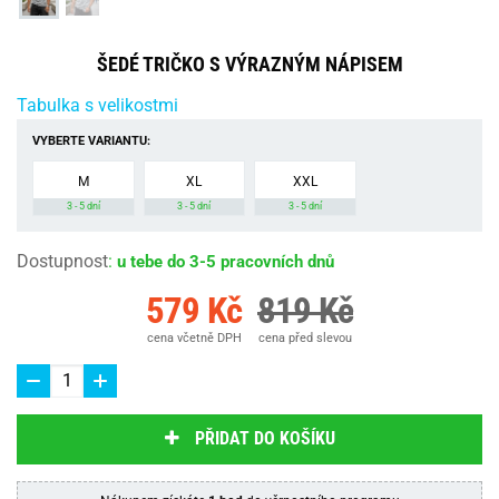
ŠEDÉ TRIČKO S VÝRAZNÝM NÁPISEM
Tabulka s velikostmi
VYBERTE VARIANTU:
M
XL
XXL
3 - 5 dní
3 - 5 dní
3 - 5 dní
Dostupnost
:
u tebe do 3-5 pracovních dnů
579 Kč
819 Kč
cena včetně DPH
cena před slevou
PŘIDAT DO KOŠÍKU