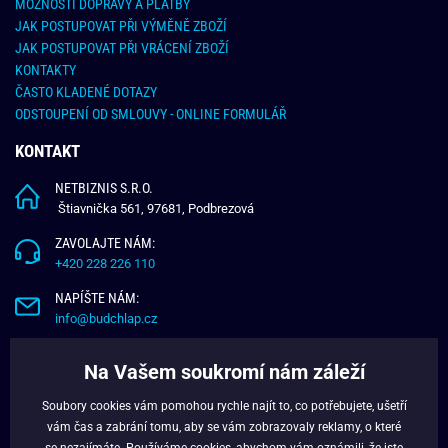
MOŽNOSTI DOPRAVY A PLATBY
JAK POSTUPOVAT PŘI VÝMĚNĚ ZBOŽÍ
JAK POSTUPOVAT PŘI VRÁCENÍ ZBOŽÍ
KONTAKTY
ČASTO KLADENÉ DOTAZY
ODSTOUPENÍ OD SMLOUVY - ONLINE FORMULÁŘ
KONTAKT
NETBIZNIS S.R.O.
Štiavnička 561, 97681, Podbrezová
ZAVOLAJTE NÁM:
+420 228 226 110
NAPÍŠTE NÁM:
info@budchlap.cz
UŽITEČNÉ INFORMACE
Na Vašem soukromí nám záleží
O NÁS
Soubory cookies vám pomohou rychle najít to, co potřebujete, ušetří
VĚRNOSTNÍ PROGRAM
vám čas a zabrání tomu, aby se vám zobrazovaly reklamy, o které
BLOG
se nezajímáte. Používáme
cookies
, abychom vám oznámili, že jste