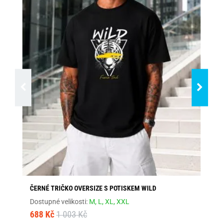
ČERNÉ TRIČKO OVERSIZE S POTISKEM WILD
BÍ
Dostupné velikosti:
M,
L,
XL,
XXL
Dos
688 Kč
1 003 Kč
68