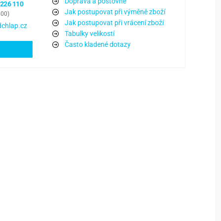
Doprava a poštovné
 226 110
Jak postupovat při výměně zboží
:00)
Jak postupovat při vrácení zboží
chlap.cz
Tabulky velikostí
Často kladené dotazy