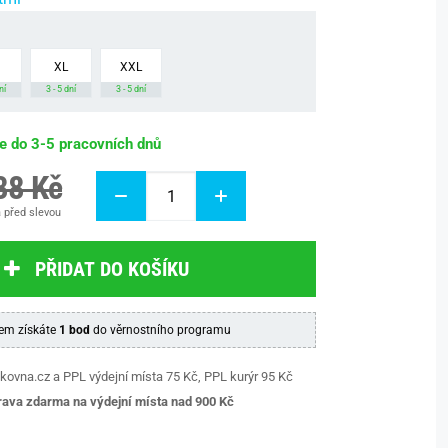
XL
XXL
ní
3 - 5 dní
3 - 5 dní
be do 3-5 pracovních dnů
88 Kč
 před slevou
PŘIDAT DO KOŠÍKU
em získáte
1 bod
do věrnostního programu
kovna.cz a PPL výdejní místa 75 Kč, PPL kurýr 95 Kč
ava zdarma na výdejní místa nad 9
00 Kč