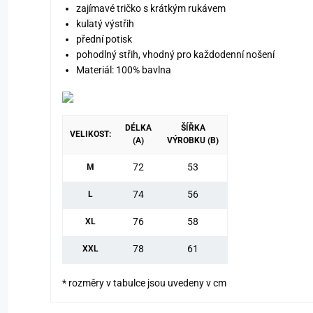
zajímavé tričko s krátkým rukávem
kulatý výstřih
přední potisk
pohodlný střih, vhodný pro každodenní nošení
Materiál: 100% bavlna
DÉLKA
ŠÍŘKA
VELIKOST:
(A)
VÝROBKU (B)
72
53
M
74
56
L
76
58
XL
78
61
XXL
* rozměry v tabulce jsou uvedeny v cm