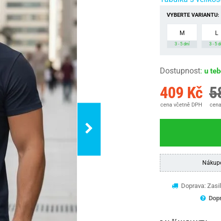
VYBERTE VARIANTU:
M
L
3 - 5 dní
3 - 5 d
Dostupnost
:
u te
409 Kč
5
cena včetně DPH
cena
Nákup
Doprava: Zasil
Dopr