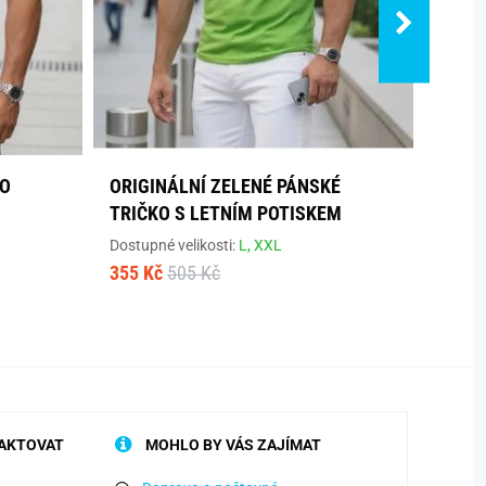
RO
ORIGINÁLNÍ ZELENÉ PÁNSKÉ
PÁNS
TRIČKO S LETNÍM POTISKEM
LÉTO
Dostupné velikosti:
L,
XXL
Dostup
355 Kč
505 Kč
465 K
AKTOVAT
MOHLO BY VÁS ZAJÍMAT