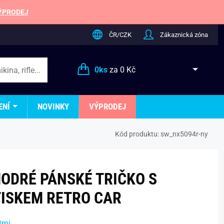
ÝPRODEJ
ČR/CZK
Zákaznická zóna
0
ks
za
0 Kč
ENÍ
NOVINKY
VÝPRODEJ
Kód produktu:
sw_nx5094r-ny
ODRÉ PÁNSKÉ TRIČKO S
ISKEM RETRO CAR
tmi