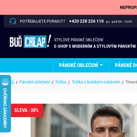
NEPROPÁ
+420 228 226 110
POTŘEBUJETE PORADIT?
po - pá 8:00 - 16:00
STYLOVÉ PÁNSKÉ OBLEČENÍ
E-SHOP S MODERNÍM A STYLOVÝM PÁNSKÝM
PÁNSKÉ OBLEČENÍ
PÁNSKÉ D
Pánské oblečení
Trička
Trička s krátkým rukávem
Tmavě
SLEVA -30%