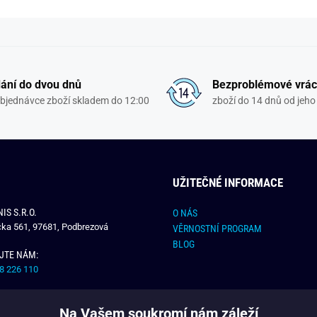
ání do dvou dnů
Bezproblémové vrác
objednávce zboží skladem do 12:00
zboží do 14 dnů od jeho 
UŽITEČNÉ INFORMACE
IS S.R.O.
O NÁS
čka 561, 97681, Podbrezová
VĚRNOSTNÍ PROGRAM
BLOG
JTE NÁM:
8 226 110
E NÁM:
Na Vašem soukromí nám záleží
dchlap.cz