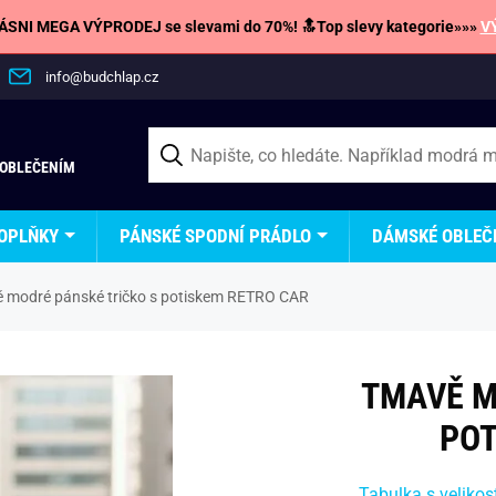
SNI MEGA VÝPRODEJ se slevami do 70%! 🔝Top slevy kategorie»»»
V
info@budchlap.cz
 OBLEČENÍM
OPLŇKY
PÁNSKÉ SPODNÍ PRÁDLO
DÁMSKÉ OBLEČ
 modré pánské tričko s potiskem RETRO CAR
TMAVĚ M
POT
Tabulka s velikos