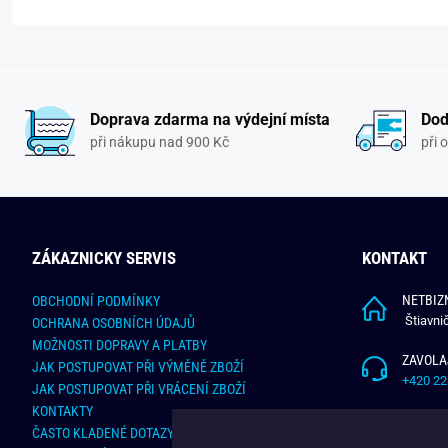
Doprava zdarma na výdejní místa
Dod
při nákupu nad 900 Kč
při 
ZÁKAZNICKY SERVIS
KONTAKT
NETBIZN
OBCHODNÍ PODMÍNKY
Štiavni
OCHRANA OSOBNÍCH ÚDAJŮ
MOŽNOSTI DOPRAVY A PLATBY
ZAVOLA
JAK POSTUPOVAT PŘI VÝMĚNĚ ZBOŽÍ
+420 22
JAK POSTUPOVAT PŘI VRÁCENÍ ZBOŽÍ
KONTAKTY
NAPÍŠT
ČASTO KLADENÉ DOTAZY
info@bu