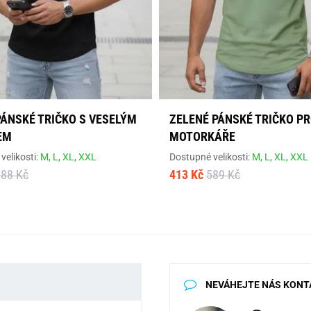
PÁNSKÉ TRIČKO S VESELÝM
ZELENÉ PÁNSKÉ TRIČKO P
EM
MOTORKÁŘE
velikosti:
M,
L,
XL,
XXL
Dostupné velikosti:
M,
L,
XL,
XXL
588 Kč
413 Kč
589 Kč
NEVÁHEJTE NÁS KONT