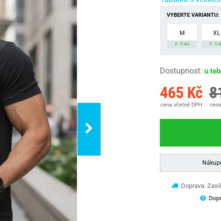
VYBERTE VARIANTU:
M
XL
3 - 5 dní
3 - 5 d
Dostupnost
:
u te
465 Kč
8
cena včetně DPH
cena
Nákup
Doprava: Zasil
Dopr