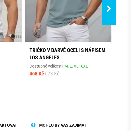
TRIČKO V BARVĚ OCELI S NÁPISEM
ŠEDÉ
LOS ANGELES
PULS
Dostupné velikosti:
M,
L,
XL,
XXL
Dostup
468 Kč
673 Kč
468 K
AKTOVAT
MOHLO BY VÁS ZAJÍMAT