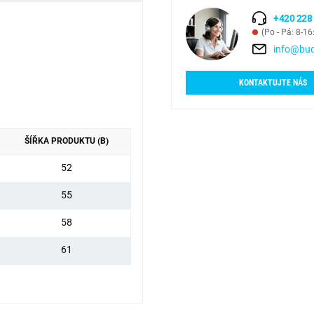
+420 228
(Po - Pá: 8-16
info@bud
KONTAKTUJTE NÁS
ŠÍŘKA PRODUKTU (B)
52
55
58
61