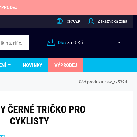
ÝPRODEJ
ČR/CZK
Zákaznická zóna
0
ks
za
0 Kč
ENÍ
NOVINKY
VÝPRODEJ
Kód produktu:
sw_rx5394
Y ČERNÉ TRIČKO PRO
CYKLISTY
tmi