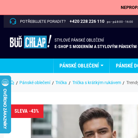
NEPROPÁ
+420 228 226 110
POTŘEBUJETE PORADIT?
po - pá 8:00 - 16:00
STYLOVÉ PÁNSKÉ OBLEČENÍ
E-SHOP S MODERNÍM A STYLOVÝM PÁNSKÝM
PÁNSKÉ OBLEČENÍ
PÁNSKÉ D
Pánské oblečení
Trička
Trička s krátkým rukávem
Trendy
SLEVA -43%