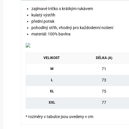
zajímavé tričko s krátkým rukávem
kulatý výstřih
přední potisk
pohodlný střih, vhodný pro každodenní nošení
materiál: 100% bavlna
VELIKOST
DÉLKA (A)
71
M
73
L
75
XL
77
XXL
* rozměry v tabulce jsou uvedeny v cm