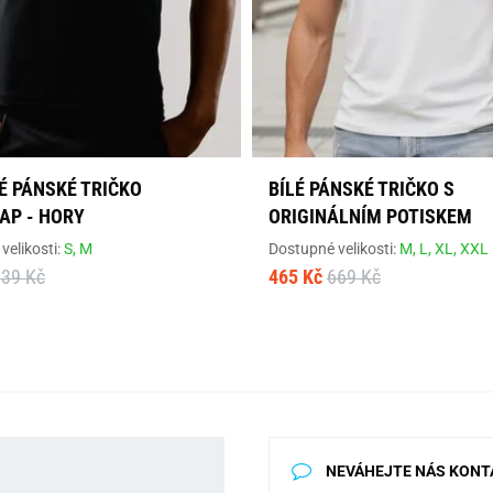
É PÁNSKÉ TRIČKO
BÍLÉ PÁNSKÉ TRIČKO S
AP - HORY
ORIGINÁLNÍM POTISKEM
velikosti:
S,
M
Dostupné velikosti:
M,
L,
XL,
XXL
639 Kč
465 Kč
669 Kč
NEVÁHEJTE NÁS KONT