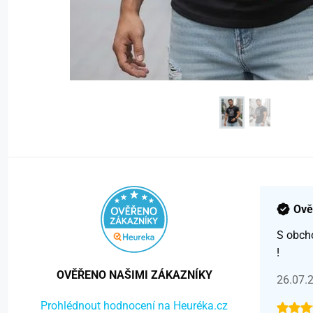
Ově
S obch
!
OVĚŘENO NAŠIMI ZÁKAZNÍKY
26.07.
Prohlédnout hodnocení na Heuréka.cz