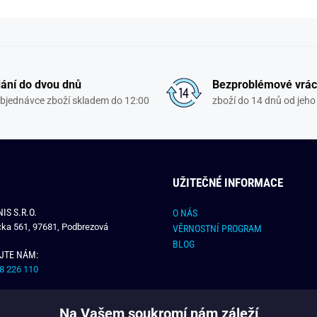
ání do dvou dnů
Bezproblémové vrác
objednávce zboží skladem do 12:00
zboží do 14 dnů od jeho 
UŽITEČNÉ INFORMACE
IS S.R.O.
O NÁS
čka 561, 97681, Podbrezová
VĚRNOSTNÍ PROGRAM
BLOG
JTE NÁM:
8 226 110
E NÁM:
Na Vašem soukromí nám záleží
dchlap.cz