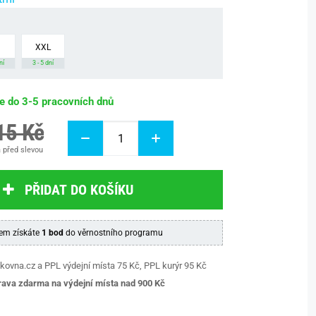
XXL
ní
3 - 5 dní
be do 3-5 pracovních dnů
15 Kč
 před slevou
PŘIDAT DO KOŠÍKU
em získáte
1 bod
do věrnostního programu
kovna.cz a PPL výdejní místa 75 Kč, PPL kurýr 95 Kč
ava zdarma na výdejní místa nad 9
00 Kč