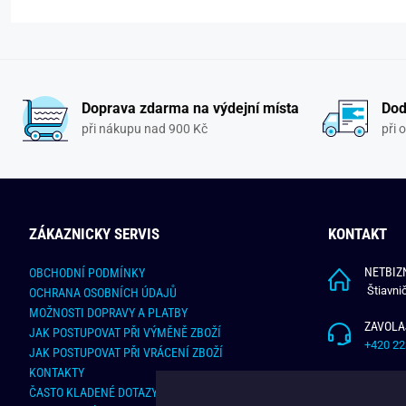
Doprava zdarma na výdejní místa
Dod
při nákupu nad 900 Kč
při 
ZÁKAZNICKY SERVIS
KONTAKT
NETBIZN
OBCHODNÍ PODMÍNKY
Štiavni
OCHRANA OSOBNÍCH ÚDAJŮ
MOŽNOSTI DOPRAVY A PLATBY
ZAVOLA
JAK POSTUPOVAT PŘI VÝMĚNĚ ZBOŽÍ
+420 22
JAK POSTUPOVAT PŘI VRÁCENÍ ZBOŽÍ
KONTAKTY
NAPÍŠT
ČASTO KLADENÉ DOTAZY
info@bu