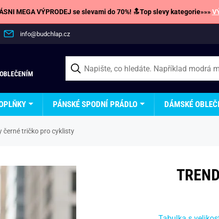
SNI MEGA VÝPRODEJ se slevami do 70%! 🔝Top slevy kategorie»»»
V
info@budchlap.cz
 OBLEČENÍM
OPLŇKY
PÁNSKÉ SPODNÍ PRÁDLO
DÁMSKÉ OBLEČ
 černé tričko pro cyklisty
TREND
Tabulka s velikos