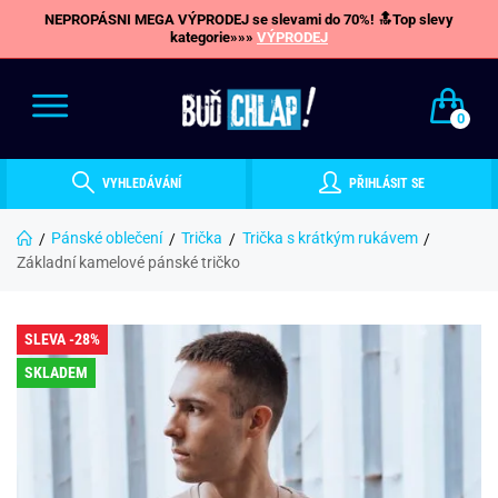
NEPROPÁSNI MEGA VÝPRODEJ se slevami do 70%! 🔝Top slevy
kategorie»»»
VÝPRODEJ
0
VYHLEDÁVÁNÍ
PŘIHLÁSIT SE
Pánské oblečení
Trička
Trička s krátkým rukávem
Základní kamelové pánské tričko
SLEVA -28%
SKLADEM