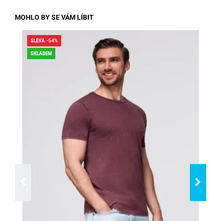
MOHLO BY SE VÁM LÍBIT
SLEVA -54%
SLE
SKLADEM
DO
SK