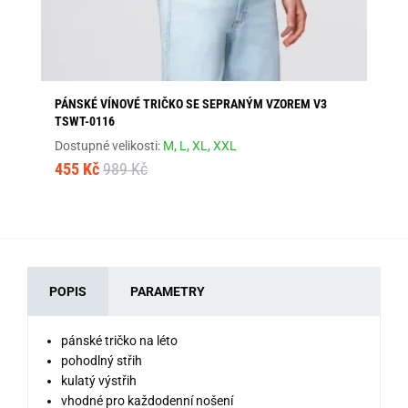
PÁNSKÉ VÍNOVÉ TRIČKO SE SEPRANÝM VZOREM V3
AT
TSWT-0116
Dos
Dostupné velikosti:
M,
L,
XL,
XXL
1 
455 Kč
989 Kč
POPIS
PARAMETRY
pánské tričko na léto
pohodlný střih
kulatý výstřih
vhodné pro každodenní nošení