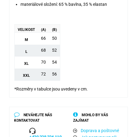
materiálové složení: 65 % bavlna, 35 % elastan
VELIKOST
(A)
(B)
66
50
M
68
52
L
70
54
XL
72
56
XXL
*Rozměry v tabulce jsou uvedeny v cm.
NEVÁHEJTE NÁS
MOHLO BY VÁS
KONTAKTOVAT
ZAJÍMAT
Doprava a poštovné