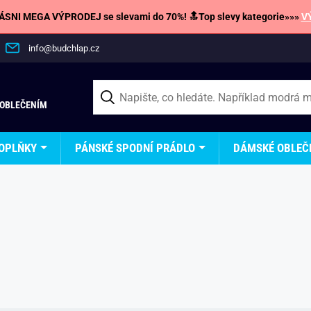
SNI MEGA VÝPRODEJ se slevami do 70%! 🔝Top slevy kategorie»»»
V
info@budchlap.cz
 OBLEČENÍM
OPLŇKY
PÁNSKÉ SPODNÍ PRÁDLO
DÁMSKÉ OBLEČ