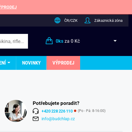
ÝPRODEJ
ČR/CZK
Zákaznická zóna
0
ks
za
0 Kč
ENÍ
NOVINKY
VÝPRODEJ
Potřebujete poradit?
+420 228 226 110
(Po - Pá: 8-16:00)
info@budchlap.cz