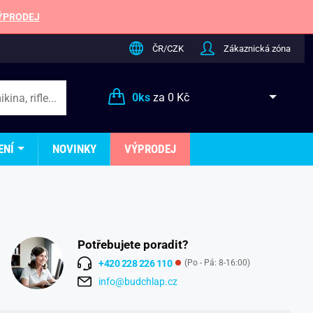
ÝPRODEJ
ČR/CZK
Zákaznická zóna
0
ks
za
0 Kč
ENÍ
NOVINKY
VÝPRODEJ
Potřebujete poradit?
+420 228 226 110
(Po - Pá: 8-16:00)
info@budchlap.cz