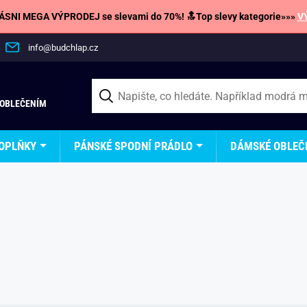
SNI MEGA VÝPRODEJ se slevami do 70%! 🔝Top slevy kategorie»»»
V
info@budchlap.cz
 OBLEČENÍM
OPLŇKY
PÁNSKÉ SPODNÍ PRÁDLO
DÁMSKÉ OBLEČ