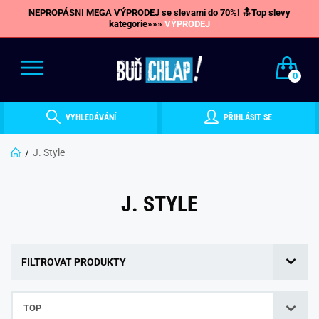
NEPROPÁSNI MEGA VÝPRODEJ se slevami do 70%! 🔝Top slevy
kategorie»»»
VÝPRODEJ
0
VYHLEDÁVÁNÍ
PŘIHLÁSIT SE
J. Style
J. STYLE
FILTROVAT PRODUKTY
TOP