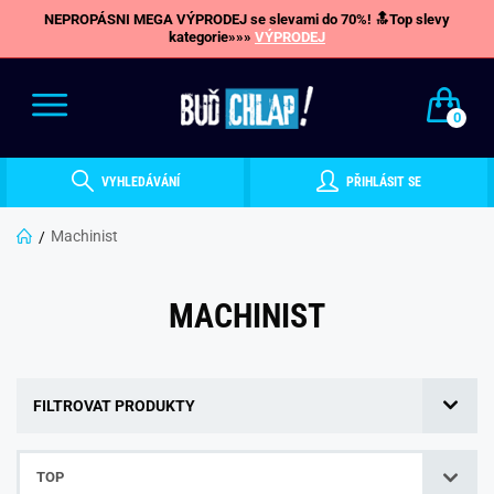
NEPROPÁSNI MEGA VÝPRODEJ se slevami do 70%! 🔝Top slevy
kategorie»»»
VÝPRODEJ
0
VYHLEDÁVÁNÍ
PŘIHLÁSIT SE
Machinist
MACHINIST
FILTROVAT PRODUKTY
TOP