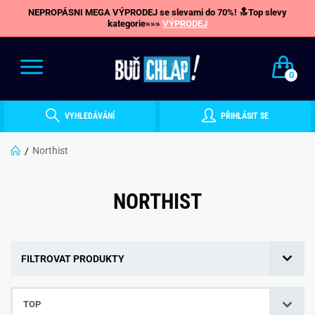
NEPROPÁSNI MEGA VÝPRODEJ se slevami do 70%! 🔝Top slevy
kategorie»»»
VÝPRODEJ
0
VYHLEDÁVÁNÍ
PŘIHLÁSIT SE
Northist
NORTHIST
FILTROVAT PRODUKTY
TOP