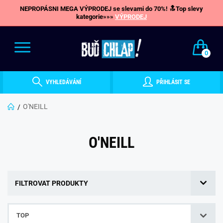
NEPROPÁSNI MEGA VÝPRODEJ se slevami do 70%! 🔝Top slevy
kategorie»»»
VÝPRODEJ
0
VYHLEDÁVÁNÍ
PŘIHLÁSIT SE
O'NEILL
O'NEILL
FILTROVAT PRODUKTY
TOP