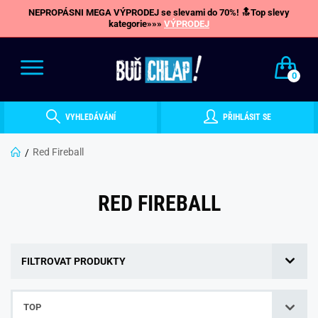
NEPROPÁSNI MEGA VÝPRODEJ se slevami do 70%! 🔝Top slevy
kategorie»»»
VÝPRODEJ
0
VYHLEDÁVÁNÍ
PŘIHLÁSIT SE
Red Fireball
RED FIREBALL
FILTROVAT PRODUKTY
TOP