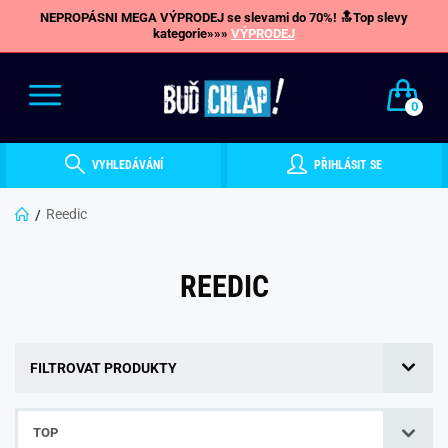
NEPROPÁSNI MEGA VÝPRODEJ se slevami do 70%! 🔝Top slevy
kategorie»»»
VÝPRODEJ
0
VYHLEDÁVÁNÍ
PŘIHLÁSIT SE
Reedic
REEDIC
FILTROVAT PRODUKTY
TOP