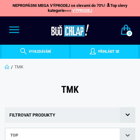
NEPROPÁSNI MEGA VÝPRODEJ se slevami do 70%! 🔝Top slevy
kategorie»»»
VÝPRODEJ
0
VYHLEDÁVÁNÍ
PŘIHLÁSIT SE
TMK
TMK
FILTROVAT PRODUKTY
TOP