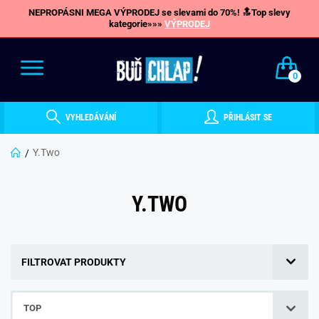
NEPROPÁSNI MEGA VÝPRODEJ se slevami do 70%! 🔝Top slevy
kategorie»»»
VÝPRODEJ
0
VYHLEDÁVÁNÍ
PŘIHLÁSIT SE
Y.Two
Y.TWO
FILTROVAT PRODUKTY
TOP