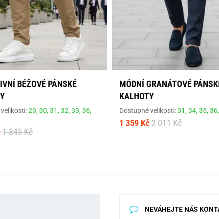
IVNÍ BÉŽOVÉ PÁNSKÉ
MÓDNÍ GRANÁTOVÉ PÁNSK
Y
KALHOTY
velikosti:
29,
30,
31,
32,
33,
36,
Dostupné velikosti:
31,
34,
35,
36
1 359 Kč
2 011 Kč
č
1 845 Kč
NEVÁHEJTE NÁS KONT