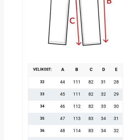
A
B
C
D
E
VELIKOST:
44
111
82
31
28
32
45
111
82
32
29
33
46
112
82
33
30
34
47
113
83
34
31
35
48
114
83
34
32
36