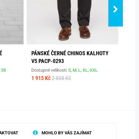
É
PÁNSKÉ ČERNÉ CHINOS KALHOTY
PÁNS
V5 PACP-0293
V2 P
,
38
Dostupné velikosti:
S,
M,
L,
XL,
XXL
Dostup
1 915 Kč
2 858 Kč
1 915
AKTOVAT
MOHLO BY VÁS ZAJÍMAT