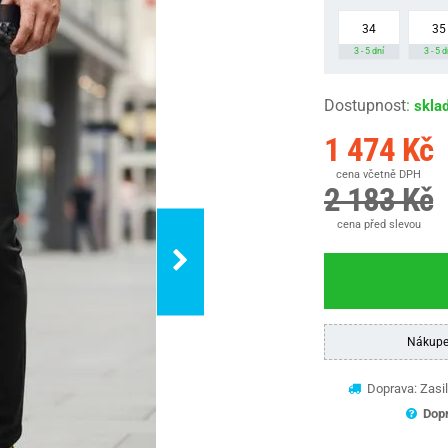
34
35
3 - 5 dní
3 - 5 d
Dostupnost
:
skla
1 474 Kč
cena včetně DPH
2 183 Kč
cena před slevou
Nákupe
Doprava: Zasil
Dopr