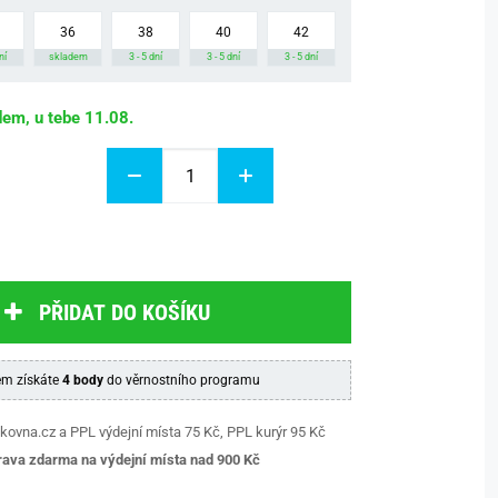
36
38
40
42
ní
skladem
3 - 5 dní
3 - 5 dní
3 - 5 dní
dem, u tebe 11.08.
PŘIDAT DO KOŠÍKU
m získáte
4 body
do věrnostního programu
kovna.cz a PPL výdejní místa 75 Kč, PPL kurýr 95 Kč
ava zdarma na výdejní místa nad 9
00 Kč