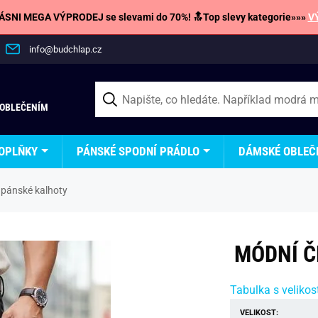
SNI MEGA VÝPRODEJ se slevami do 70%! 🔝Top slevy kategorie»»»
V
info@budchlap.cz
 OBLEČENÍM
OPLŇKY
PÁNSKÉ SPODNÍ PRÁDLO
DÁMSKÉ OBLEČ
 pánské kalhoty
MÓDNÍ Č
Tabulka s velikos
VELIKOST: