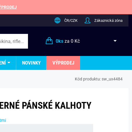
ÝPRODEJ
ČR/CZK
Zákaznická zóna
0
ks
za
0 Kč
ENÍ
NOVINKY
VÝPRODEJ
Kód produktu:
sw_ux4484
ERNÉ PÁNSKÉ KALHOTY
tmi