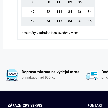
50
115
83
35
33
38
52
116
84
36
34
40
54
116
84
37
35
42
* rozměry v tabulce jsou uvedeny v cm
Doprava zdarma na výdejní místa
Dod
při nákupu nad 900 Kč
při 
ZÁKAZNICKY SERVIS
KONTAKT