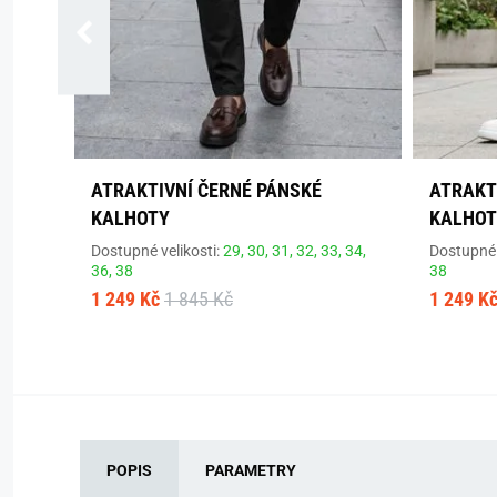
ATRAKTIVNÍ ČERNÉ PÁNSKÉ
ATRAKT
KALHOTY
KALHOT
Dostupné velikosti:
29,
30,
31,
32,
33,
34,
Dostupné 
36,
38
38
1 249 Kč
1 845 Kč
1 249 K
POPIS
PARAMETRY