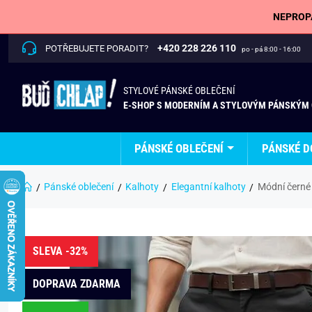
NEPROPÁ
+420 228 226 110
POTŘEBUJETE PORADIT?
po - pá 8:00 - 16:00
STYLOVÉ PÁNSKÉ OBLEČENÍ
E-SHOP S MODERNÍM A STYLOVÝM PÁNSKÝM
PÁNSKÉ OBLEČENÍ
PÁNSKÉ D
Pánské oblečení
Kalhoty
Elegantní kalhoty
Módní černé
SLEVA -32%
DOPRAVA ZDARMA