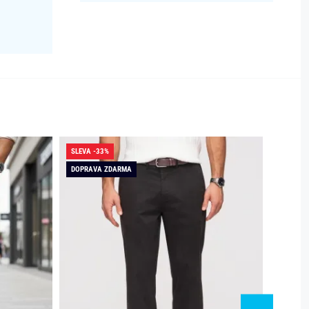
SLEVA -33%
SLEVA -
DOPRAVA ZDARMA
DOPRAV
SKLADE