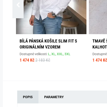
BÍLÁ PÁNSKÁ KOŠILE SLIM FIT S
TMAVĚ 
ORIGINÁLNÍM VZOREM
KALHOT
Dostupné velikosti:
L,
XL,
XXL,
3XL
Dostupné 
1 474 Kč
2 183 Kč
1 474 K
POPIS
PARAMETRY