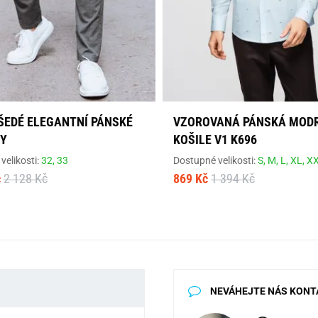
ŠEDÉ ELEGANTNÍ PÁNSKÉ
VZOROVANÁ PÁNSKÁ MOD
Y
KOŠILE V1 K696
velikosti:
32,
33
Dostupné velikosti:
S,
M,
L,
XL,
X
č
2 128 Kč
869 Kč
1 394 Kč
NEVÁHEJTE NÁS KONT