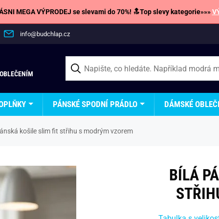
SNI MEGA VÝPRODEJ se slevami do 70%! 🔝Top slevy kategorie»»»
V
info@budchlap.cz
 OBLEČENÍM
OPLŇKY
PÁNSKÉ SPODNÍ PRÁDLO
DÁMSKÉ OBLEČ
pánská košile slim fit střihu s modrým vzorem
BÍLÁ P
STŘIH
Tabulka s velikos