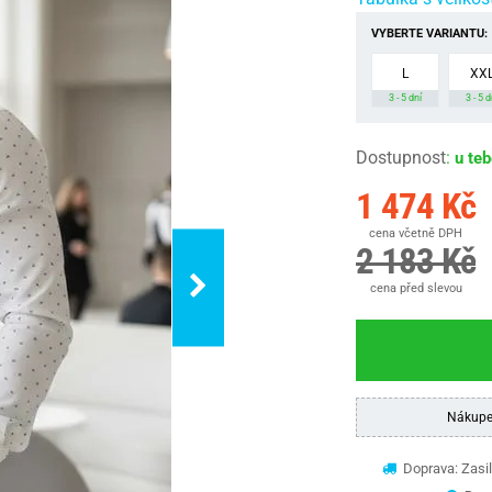
VYBERTE VARIANTU:
L
XX
3 - 5 dní
3 - 5 d
Dostupnost
:
u te
1 474 Kč
cena včetně DPH
2 183 Kč
cena před slevou
Nákupe
Doprava: Zasil