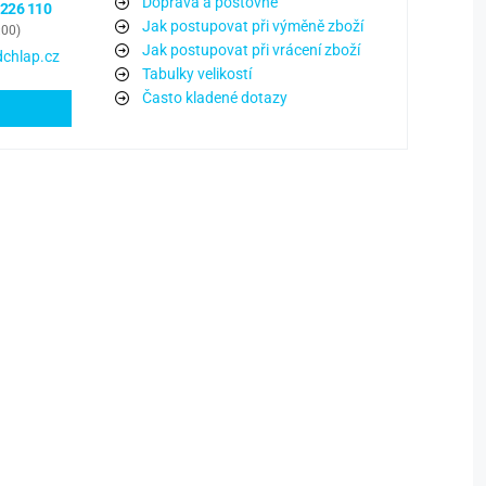
Doprava a poštovné
 226 110
Jak postupovat při výměně zboží
:00)
Jak postupovat při vrácení zboží
chlap.cz
Tabulky velikostí
Často kladené dotazy