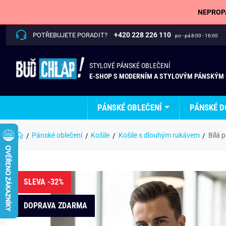
NEPROPÁ
+420 228 226 110
POTŘEBUJETE PORADIT?
po - pá 8:00 - 16:00
STYLOVÉ PÁNSKÉ OBLEČENÍ
E-SHOP S MODERNÍM A STYLOVÝM PÁNSKÝM
PÁNSKÉ OBLEČENÍ
PÁNSKÉ D
Pánské oblečení
Košile
Košile s dlouhým rukávem
Bílá 
SLEVA -32%
DOPRAVA ZDARMA