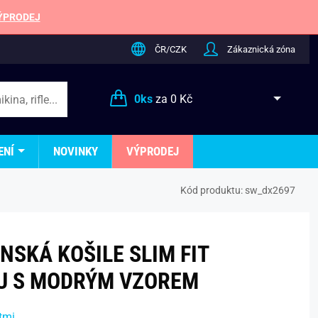
ÝPRODEJ
ČR/CZK
Zákaznická zóna
0
ks
za
0 Kč
ENÍ
NOVINKY
VÝPRODEJ
Kód produktu:
sw_dx2697
ÁNSKÁ KOŠILE SLIM FIT
U S MODRÝM VZOREM
tmi