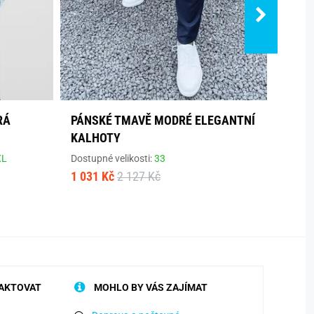
RÁ
PÁNSKÉ TMAVĚ MODRÉ ELEGANTNÍ
STYL
KALHOTY
KÁRO
XL
Dostupné velikosti:
33
Dostup
1 031 Kč
2 127 Kč
1 249
AKTOVAT
MOHLO BY VÁS ZAJÍMAT