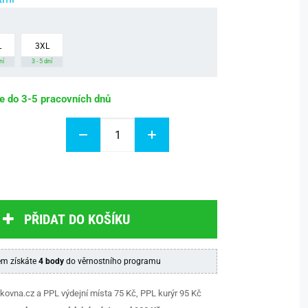
L
3XL
ní
3 - 5 dní
be do 3-5 pracovních dnů
PŘIDAT DO KOŠÍKU
m získáte
4 body
do věrnostního programu
kovna.cz a PPL výdejní místa 75 Kč, PPL kurýr 95 Kč