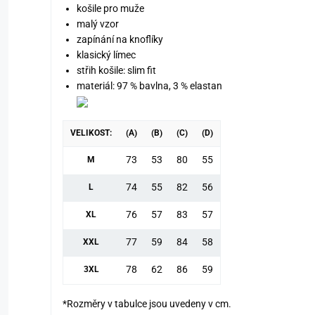
košile pro muže
malý vzor
zapínání na knoflíky
klasický límec
střih košile: slim fit
materiál: 97 % bavlna, 3 % elastan
VELIKOST:
(A)
(B)
(C)
(D)
73
53
80
55
M
74
55
82
56
L
76
57
83
57
XL
77
59
84
58
XXL
78
62
86
59
3XL
*Rozměry v tabulce jsou uvedeny v cm.