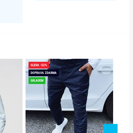
SLEVA -52%
SLEVA -
DOPRAVA ZDARMA
DOPRAV
SKLADEM
SKLADE