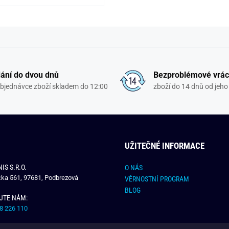
ání do dvou dnů
Bezproblémové vrác
objednávce zboží skladem do 12:00
zboží do 14 dnů od jeho 
UŽITEČNÉ INFORMACE
IS S.R.O.
O NÁS
čka 561, 97681, Podbrezová
VĚRNOSTNÍ PROGRAM
BLOG
JTE NÁM:
8 226 110
E NÁM: