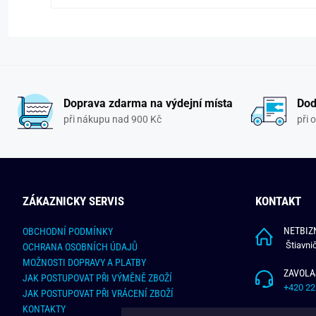
Doprava zdarma na výdejní místa
Dod
při nákupu nad 900 Kč
při 
ZÁKAZNICKY SERVIS
KONTAKT
NETBIZN
OBCHODNÍ PODMÍNKY
Štiavni
OCHRANA OSOBNÍCH ÚDAJŮ
MOŽNOSTI DOPRAVY A PLATBY
ZAVOLA
JAK POSTUPOVAT PŘI VÝMĚNĚ ZBOŽÍ
+420 22
JAK POSTUPOVAT PŘI VRÁCENÍ ZBOŽÍ
KONTAKTY
NAPÍŠT