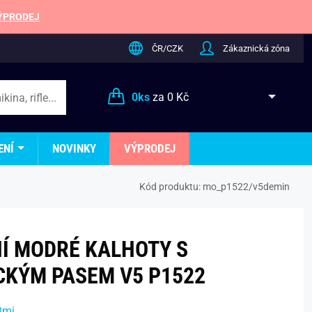
ÝPRODEJ
ČR/CZK
Zákaznická zóna
0
ks
za
0 Kč
ENÍ
NOVINKY
VÝPRODEJ
Kód produktu:
mo_p1522/v5demin
Í MODRÉ KALHOTY S
CKÝM PASEM V5 P1522
tmi