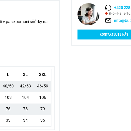
+420 228
(Po - Pá: 8-16
info@bud
sti v pase pomocí šňůrky na
KONTAKTUJTE NÁS
L
XL
XXL
40/50
42/53
46/59
103
104
106
76
78
79
33
34
35