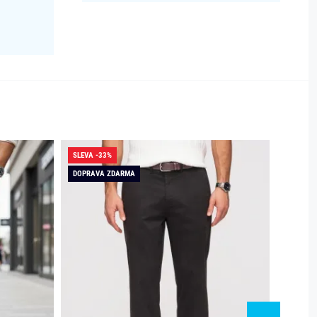
SLEVA -33%
SLEVA -
DOPRAVA ZDARMA
DOPRAV
SKLADE