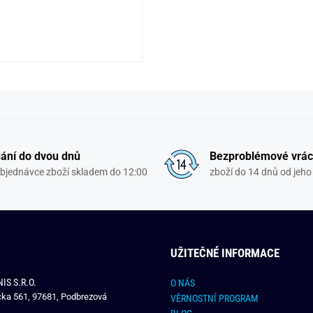
ání do dvou dnů
Bezproblémové vrác
objednávce zboží skladem do 12:00
zboží do 14 dnů od jeho 
UŽITEČNÉ INFORMACE
IS S.R.O.
O NÁS
čka 561, 97681, Podbrezová
VĚRNOSTNÍ PROGRAM