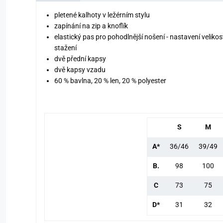
pletené kalhoty v ležérním stylu
zapínání na zip a knoflík
elastický pas pro pohodlnější nošení - nastavení veliko
stažení
dvě přední kapsy
dvě kapsy vzadu
60 % bavlna, 20 % len, 20 % polyester
S
M
A*
36/46
39/49
B.
98
100
C
73
75
D*
31
32