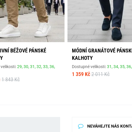
IVNÍ BÉŽOVÉ PÁNSKÉ
MÓDNÍ GRANÁTOVÉ PÁNSK
Y
KALHOTY
velikosti:
29,
30,
31,
32,
33,
36,
Dostupné velikosti:
31,
34,
35,
36
1 359 Kč
2 011 Kč
č
1 843 Kč
NEVÁHEJTE NÁS KONT