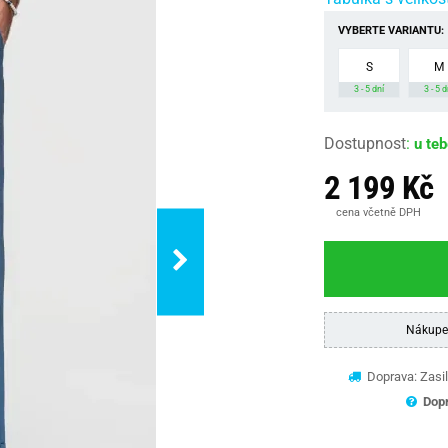
VYBERTE VARIANTU:
S
M
3 - 5 dní
3 - 5 d
Dostupnost
:
u te
2 199 Kč
cena včetně DPH
Nákupe
Doprava: Zasil
Dopr