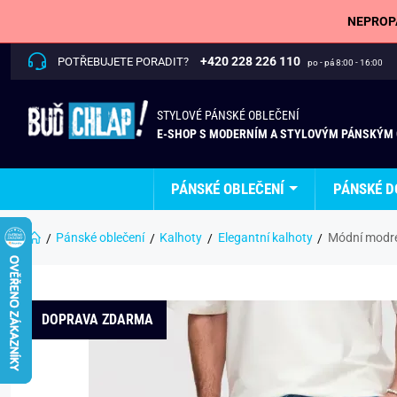
NEPROPÁ
+420 228 226 110
POTŘEBUJETE PORADIT?
po - pá 8:00 - 16:00
STYLOVÉ PÁNSKÉ OBLEČENÍ
E-SHOP S MODERNÍM A STYLOVÝM PÁNSKÝM
PÁNSKÉ OBLEČENÍ
PÁNSKÉ D
Pánské oblečení
Kalhoty
Elegantní kalhoty
Módní modré
DOPRAVA ZDARMA