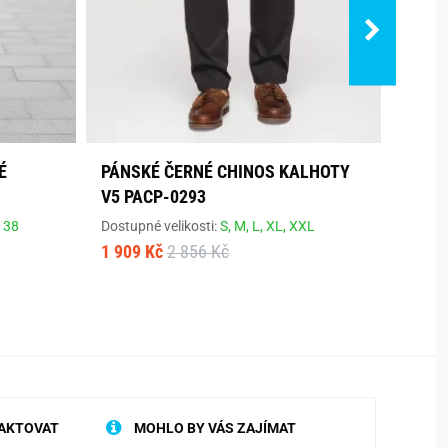
É
PÁNSKÉ ČERNÉ CHINOS KALHOTY
PÁNS
V5 PACP-0293
V2 P
,
38
Dostupné velikosti:
S,
M,
L,
XL,
XXL
Dostup
1 909 Kč
2 856 Kč
1 909
AKTOVAT
MOHLO BY VÁS ZAJÍMAT