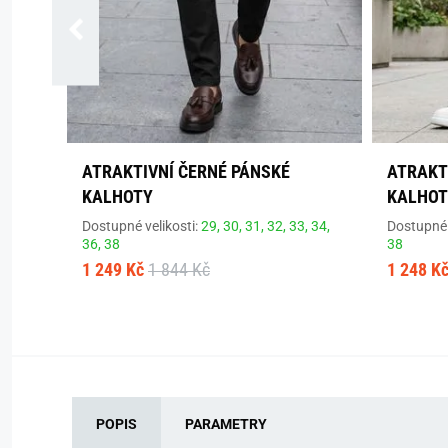
ATRAKTIVNÍ ČERNÉ PÁNSKÉ
ATRAKT
KALHOTY
KALHOT
Dostupné velikosti:
29,
30,
31,
32,
33,
34,
Dostupné 
36,
38
38
1 249 Kč
1 844 Kč
1 248 K
POPIS
PARAMETRY