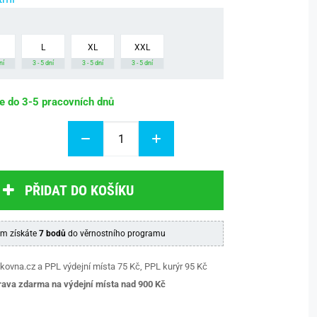
L
XL
XXL
ní
3 - 5 dní
3 - 5 dní
3 - 5 dní
be do 3-5 pracovních dnů
PŘIDAT DO KOŠÍKU
m získáte
7 bodů
do věrnostního programu
kovna.cz a PPL výdejní místa 75 Kč, PPL kurýr 95 Kč
ava zdarma na výdejní místa nad 9
00 Kč