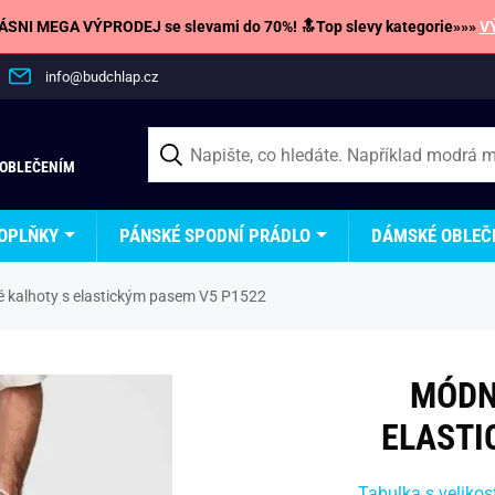
SNI MEGA VÝPRODEJ se slevami do 70%! 🔝Top slevy kategorie»»»
V
info@budchlap.cz
 OBLEČENÍM
OPLŇKY
PÁNSKÉ SPODNÍ PRÁDLO
DÁMSKÉ OBLEČ
 kalhoty s elastickým pasem V5 P1522
MÓDN
ELASTI
Tabulka s velikos