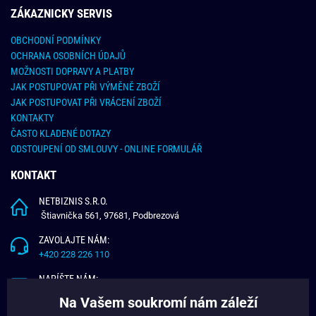
ZÁKAZNICKY SERVIS
OBCHODNÍ PODMÍNKY
OCHRANA OSOBNÍCH ÚDAJŮ
MOŽNOSTI DOPRAVY A PLATBY
JAK POSTUPOVAT PŘI VÝMĚNĚ ZBOŽÍ
JAK POSTUPOVAT PŘI VRÁCENÍ ZBOŽÍ
KONTAKTY
ČASTO KLADENÉ DOTAZY
ODSTOUPENÍ OD SMLOUVY - ONLINE FORMULÁŘ
KONTAKT
NETBIZNIS S.R.O.
Štiavnička 561, 97681, Podbrezová
ZAVOLAJTE NÁM:
+420 228 226 110
NAPÍŠTE NÁM:
info@budchlap.cz
Na Vašem soukromí nám záleží