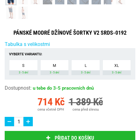
PÁNSKÉ MODRÉ DŽÍNOVÉ ŠORTKY V2 SRDS-0192
Tabulka s velikostmi
VYBERTE VARIANTU:
S
M
L
XL
3 - 5 dní
3 - 5 dní
3 - 5 dní
3 - 5 dní
Dostupnost
:
u tebe do 3-5 pracovních dnů
714 Kč
1 389 Kč
cena včetně DPH
cena před slevou
PŘIDAT DO KOŠÍKU