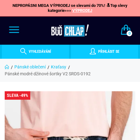
NEPROPÁSNI MEGA VÝPRODEJ se slevami do 70%! 🔝Top slevy
kategorie»»»
VÝPRODEJ
0
VYHLEDÁVÁNÍ
PŘIHLÁSIT SE
Pánské oblečení
Kraťasy
Pánské modré džínové šortky V2 SRDS-0192
SLEVA -49%