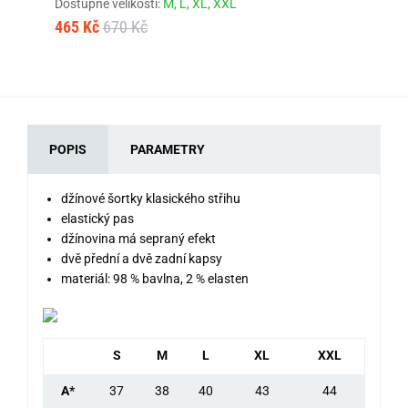
Dostupné velikosti:
M,
L,
XL,
XXL
Dos
465 Kč
670 Kč
46
POPIS
PARAMETRY
džínové šortky klasického střihu
elastický pas
džínovina má sepraný efekt
dvě přední a dvě zadní kapsy
materiál: 98 % bavlna, 2 % elasten
S
M
L
XL
XXL
A*
37
38
40
43
44