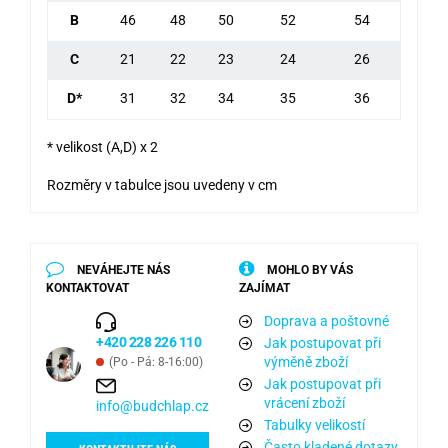
B
46
48
50
52
54
C
21
22
23
24
26
D*
31
32
34
35
36
* velikost (A,D) x 2
Rozměry v tabulce jsou uvedeny v cm
NEVÁHEJTE NÁS
MOHLO BY VÁS
KONTAKTOVAT
ZAJÍMAT
Doprava a poštovné
+420 228 226 110
Jak postupovat při
výměně zboží
(Po - Pá: 8-16:00)
Jak postupovat při
vrácení zboží
info@budchlap.cz
Tabulky velikostí
Často kladené dotazy