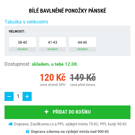
BÍLÉ BAVLNĚNÉ PONOŽKY PÁNSKÉ
Tabulka s velikostmi
VELIKOST:
38-40
41-43
44-46
skladem
skladem
skladem
Dostupnost
:
skladem, u tebe 12.08.
120 Kč
149 Kč
cena včetně DPH
cena před slevou
PŘIDAT DO KOŠÍKU
Doprava: Zasilkovna.cz a PPL výdejní místa 75 Kč, PPL kurýr 95 Kč
Doprava zdarma na výdejní místa nad 9
00 Kč