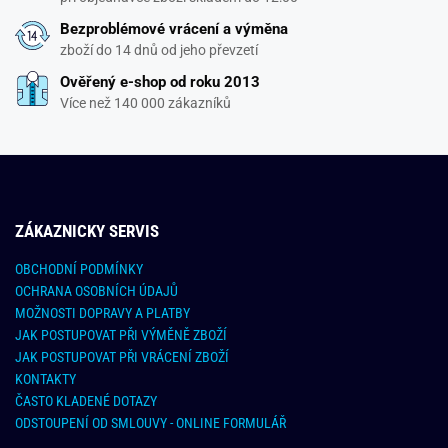
Bezproblémové vrácení a výměna
zboží do 14 dnů od jeho převzetí
Ověřený e-shop od roku 2013
Více než 140 000 zákazníků
ZÁKAZNICKY SERVIS
OBCHODNÍ PODMÍNKY
OCHRANA OSOBNÍCH ÚDAJŮ
MOŽNOSTI DOPRAVY A PLATBY
JAK POSTUPOVAT PŘI VÝMĚNĚ ZBOŽÍ
JAK POSTUPOVAT PŘI VRÁCENÍ ZBOŽÍ
KONTAKTY
ČASTO KLADENÉ DOTAZY
ODSTOUPENÍ OD SMLOUVY - ONLINE FORMULÁŘ