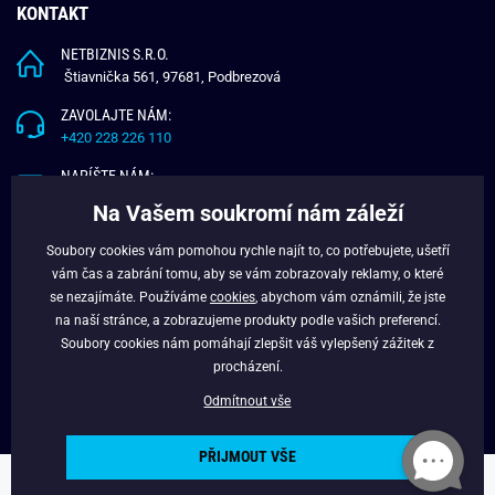
KONTAKT
NETBIZNIS S.R.O.
Štiavnička 561, 97681, Podbrezová
ZAVOLAJTE NÁM:
+420 228 226 110
NAPÍŠTE NÁM:
info@budchlap.cz
Na Vašem soukromí nám záleží
UŽITEČNÉ INFORMACE
Soubory cookies vám pomohou rychle najít to, co potřebujete, ušetří
vám čas a zabrání tomu, aby se vám zobrazovaly reklamy, o které
O NÁS
se nezajímáte. Používáme
cookies
, abychom vám oznámili, že jste
VĚRNOSTNÍ PROGRAM
na naší stránce, a zobrazujeme produkty podle vašich preferencí.
BLOG
Soubory cookies nám pomáhají zlepšit váš vylepšený zážitek z
FACEBOOK
procházení.
Odmítnout vše
PŘIJMOUT VŠE
Copyright © 2024 - Budchlap.cz Všechna práva vyhrazena. webdesign ©