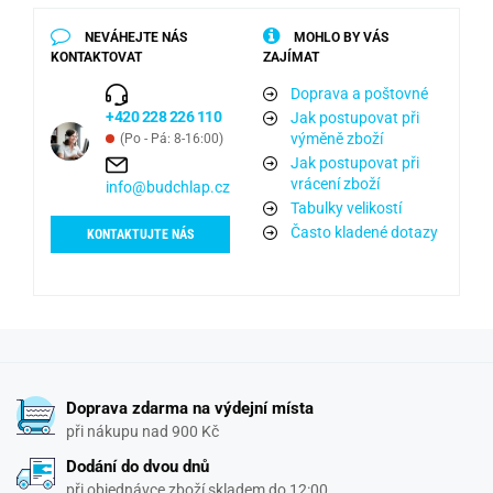
NEVÁHEJTE NÁS
MOHLO BY VÁS
KONTAKTOVAT
ZAJÍMAT
Doprava a poštovné
+420 228 226 110
Jak postupovat při
výměně zboží
(Po - Pá: 8-16:00)
Jak postupovat při
vrácení zboží
info@budchlap.cz
Tabulky velikostí
Často kladené dotazy
KONTAKTUJTE NÁS
Doprava zdarma na výdejní místa
při nákupu nad 900 Kč
Dodání do dvou dnů
při objednávce zboží skladem do 12:00