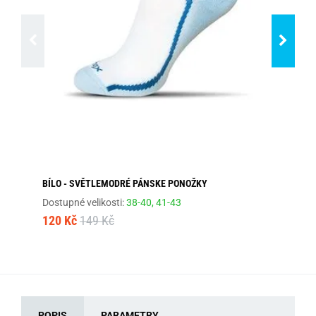
BÍLO - SVĚTLEMODRÉ PÁNSKE PONOŽKY
PÁ
Dostupné velikosti:
38-40,
41-43
Dos
120 Kč
149 Kč
71
POPIS
PARAMETRY