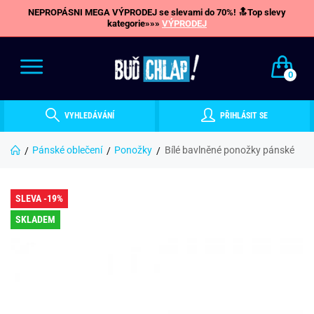
NEPROPÁSNI MEGA VÝPRODEJ se slevami do 70%! 🔝Top slevy
kategorie»»»
VÝPRODEJ
0
VYHLEDÁVÁNÍ
PŘIHLÁSIT SE
Pánské oblečení
Ponožky
Bílé bavlněné ponožky pánské
SLEVA -19%
SKLADEM