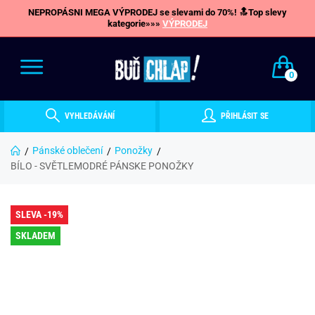
NEPROPÁSNI MEGA VÝPRODEJ se slevami do 70%! 🔝Top slevy
kategorie»»»
VÝPRODEJ
0
VYHLEDÁVÁNÍ
PŘIHLÁSIT SE
Pánské oblečení
Ponožky
BÍLO - SVĚTLEMODRÉ PÁNSKE PONOŽKY
SLEVA -19%
SKLADEM