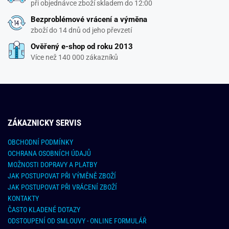
při objednávce zboží skladem do 12:00
Bezproblémové vrácení a výměna
zboží do 14 dnů od jeho převzetí
Ověřený e-shop od roku 2013
Více než 140 000 zákazníků
ZÁKAZNICKY SERVIS
OBCHODNÍ PODMÍNKY
OCHRANA OSOBNÍCH ÚDAJŮ
MOŽNOSTI DOPRAVY A PLATBY
JAK POSTUPOVAT PŘI VÝMĚNĚ ZBOŽÍ
JAK POSTUPOVAT PŘI VRÁCENÍ ZBOŽÍ
KONTAKTY
ČASTO KLADENÉ DOTAZY
ODSTOUPENÍ OD SMLOUVY - ONLINE FORMULÁŘ