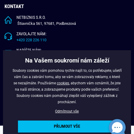
KONTAKT
NETBIZNIS S.R.O.
Štiavnička 561, 97681, Podbrezová
ZAVOLAJTE NÁM:
+420 228 226 110
NAPÍŠTE NÁM:
info@budchlap.cz
Na Vašem soukromí nám záleží
UŽITEČNÉ INFORMACE
Soubory cookies vám pomohou rychle najít to, co potřebujete, ušetří
vám čas a zabrání tomu, aby se vám zobrazovaly reklamy, o které
O NÁS
se nezajímáte. Používáme
cookies
, abychom vám oznámili, že jste
VĚRNOSTNÍ PROGRAM
na naší stránce, a zobrazujeme produkty podle vašich preferencí.
BLOG
Soubory cookies nám pomáhají zlepšit váš vylepšený zážitek z
FACEBOOK
procházení.
Odmítnout vše
PŘIJMOUT VŠE
Copyright © 2024 - Budchlap.cz Všechna práva vyhrazena. webdesign ©