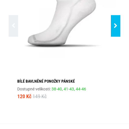
BÍLÉ BAVLNĚNÉ PONOŽKY PÁNSKÉ
BÍ
Dostupné velikosti:
38-40,
41-43,
44-46
Dos
120 Kč
149 Kč
12