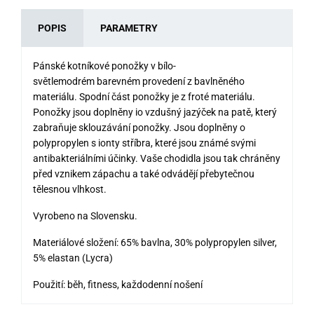
POPIS
PARAMETRY
Pánské kotníkové ponožky v bílo-
světlemodrém barevném provedení z bavlněného
materiálu. Spodní část ponožky je z froté materiálu.
Ponožky jsou doplněny io vzdušný jazýček na patě, který
zabraňuje sklouzávání ponožky. Jsou doplněny o
polypropylen s ionty stříbra, které jsou známé svými
antibakteriálními účinky. Vaše chodidla jsou tak chráněny
před vznikem zápachu a také odvádějí přebytečnou
tělesnou vlhkost.
Vyrobeno na Slovensku.
Materiálové složení: 65% bavlna, 30% polypropylen silver,
5% elastan (Lycra)
Použití: běh, fitness, každodenní nošení