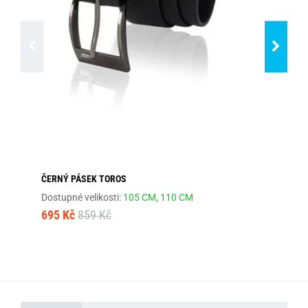
ČERNÝ PÁSEK TOROS
PÁ
BA
Dostupné velikosti:
105 CM,
110 CM
Dos
695 Kč
859 Kč
13