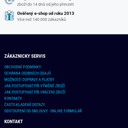
zboží do 14 dnů od jeho převzetí
Ověřený e-shop od roku 2013
Více než 140 000 zákazníků
ZÁKAZNICKY SERVIS
OBCHODNÍ PODMÍNKY
OCHRANA OSOBNÍCH ÚDAJŮ
MOŽNOSTI DOPRAVY A PLATBY
JAK POSTUPOVAT PŘI VÝMĚNĚ ZBOŽÍ
JAK POSTUPOVAT PŘI VRÁCENÍ ZBOŽÍ
KONTAKTY
ČASTO KLADENÉ DOTAZY
ODSTOUPENÍ OD SMLOUVY - ONLINE FORMULÁŘ
KONTAKT