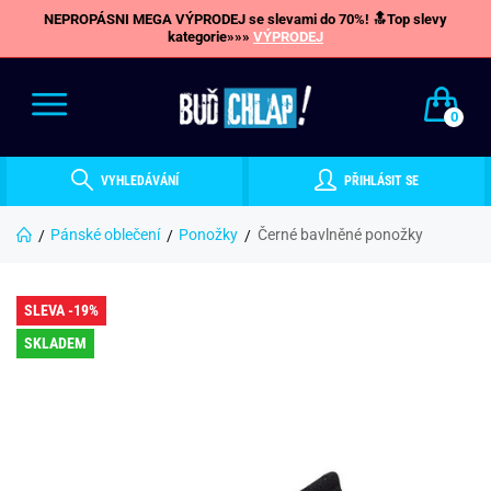
NEPROPÁSNI MEGA VÝPRODEJ se slevami do 70%! 🔝Top slevy
kategorie»»»
VÝPRODEJ
0
VYHLEDÁVÁNÍ
PŘIHLÁSIT SE
Pánské oblečení
Ponožky
Černé bavlněné ponožky
SLEVA -19%
SKLADEM