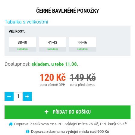
ČERNÉ BAVLNĚNÉ PONOŽKY
Tabulka s velikostmi
VELIKOST:
38-40
41-43
44-46
skladem
skladem
skladem
Dostupnost
:
skladem, u tebe 11.08.
120 Kč
149 Kč
cena včetně DPH
cena před slevou
PŘIDAT DO KOŠÍKU
Doprava: Zasilkovna.cz a PPL výdejní místa 75 Kč, PPL kurýr 95 Kč
Doprava zdarma na výdejní místa nad 9
00 Kč