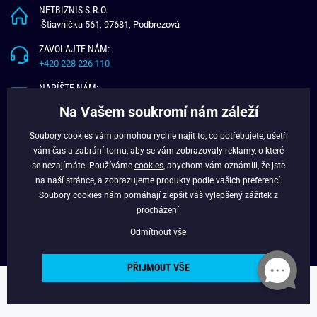
NETBIZNIS S.R.O.
Štiavnička 561, 97681, Podbrezová
ZAVOLAJTE NÁM:
+420 228 226 110
NAPÍŠTE NÁM:
info@budchlap.cz
Na Vašem soukromí nám záleží
UŽITEČNÉ INFORMACE
Soubory cookies vám pomohou rychle najít to, co potřebujete, ušetří
vám čas a zabrání tomu, aby se vám zobrazovaly reklamy, o které
O NÁS
se nezajímáte. Používáme
cookies
, abychom vám oznámili, že jste
VĚRNOSTNÍ PROGRAM
na naší stránce, a zobrazujeme produkty podle vašich preferencí.
BLOG
Soubory cookies nám pomáhají zlepšit váš vylepšený zážitek z
FACEBOOK
procházení.
Odmítnout vše
PŘIJMOUT VŠE
Copyright © 2024 - Budchlap.cz Všechna práva vyhrazena. webdesign ©
litvanyi.sk