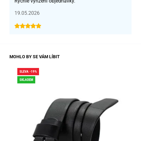
Rychlé vyřízení objednávky.
19.05.2026
MOHLO BY SE VÁM LÍBIT
SLEVA -19%
SLE
SKLADEM
SK