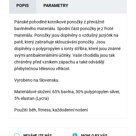
POPIS
PARAMETRY
Pánské pohodlné kotníkové ponožky z převážně
bavlněného materiálu. Spodní část ponožky je z froté
materiálu. Ponožky jsou doplněny o vzdušný jazýček na
patě, který zabraňuje sklouzávání ponožky. Jsou
doplněny o polypropylen s ionty stříbra, které jsou známé
svými antibakteriálními účinky. Vaše chodidla jsou tak
chráněny před vznikem zápachu a také odvádějí
přebytečnou tělesnou vlhkost.
Vyrobeno na Slovensku.
Materiálové složení: 65% bavlna, 30% polypropylen silver,
5% elastan (Lycra)
Použití: běh, fitness, každodenní nošení
NEVÁHEJTE NÁS
MOHLO BY VÁS