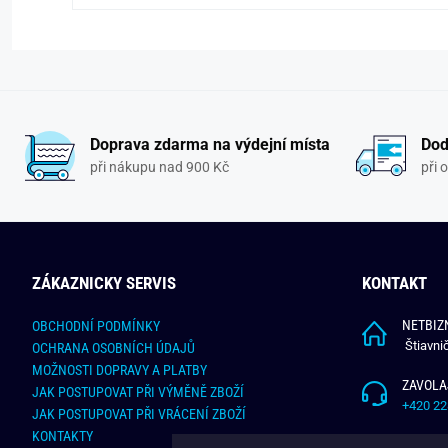
Doprava zdarma na výdejní místa
Dod
při nákupu nad 900 Kč
při 
ZÁKAZNICKY SERVIS
KONTAKT
NETBIZN
OBCHODNÍ PODMÍNKY
Štiavni
OCHRANA OSOBNÍCH ÚDAJŮ
MOŽNOSTI DOPRAVY A PLATBY
ZAVOLA
JAK POSTUPOVAT PŘI VÝMĚNĚ ZBOŽÍ
+420 22
JAK POSTUPOVAT PŘI VRÁCENÍ ZBOŽÍ
KONTAKTY
NAPÍŠT