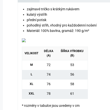
zajímavé tričko s krátkým rukávem
kulatý výstřih
přední potisk
pohodlný střih, vhodný pro každodenní nošení
Materiál: 100% bavlna, gramáž:
190 g/m²
DÉLKA
ŠÍŘKA VÝROBKU
VELIKOST
(A)
(B)
72
53
M
74
56
L
76
58
XL
78
61
XXL
* rozměry v tabulce jsou uvedeny v cm