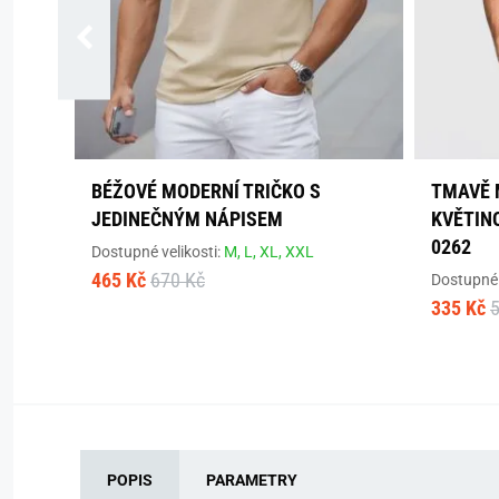
BÉŽOVÉ MODERNÍ TRIČKO S
TMAVĚ 
JEDINEČNÝM NÁPISEM
KVĚTIN
0262
Dostupné velikosti:
M,
L,
XL,
XXL
465 Kč
670 Kč
Dostupné 
335 Kč
POPIS
PARAMETRY