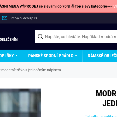
SNI MEGA VÝPRODEJ se slevami do 70%! 🔝Top slevy kategorie»»»
V
info@budchlap.cz
 OBLEČENÍM
OPLŇKY
PÁNSKÉ SPODNÍ PRÁDLO
DÁMSKÉ OBLEČ
 moderní tričko s jedinečným nápisem
MODRÉ
JED
Tabulka s velikos