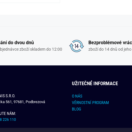
ání do dvou dnů
Bezproblémové vrác
objednávce zboží skladem do 12:00
zboží do 14 dnů od jeho 
UŽITEČNÉ INFORMACE
IS S.R.O.
O NÁS
čka 561, 97681, Podbrezová
VĚRNOSTNÍ PROGRAM
BLOG
JTE NÁM:
8 226 110
E NÁM: