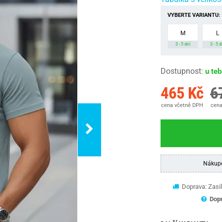
VYBERTE VARIANTU:
M
L
3 - 5 dní
3 - 5 d
Dostupnost
:
u te
465 Kč
6
cena včetně DPH
cena
Nákup
Doprava: Zasil
Dopr