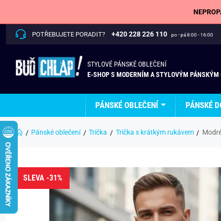
NEPROPÁ
+420 228 226 110
POTŘEBUJETE PORADIT?
po - pá 8:00 - 16:00
STYLOVÉ PÁNSKÉ OBLEČENÍ
E-SHOP S MODERNÍM A STYLOVÝM PÁNSKÝM
PÁNSKÉ OBLEČENÍ
PÁNSKÉ D
Pánské oblečení
Trička
Trička s krátkým rukávem
Modré
SLEVA -31%