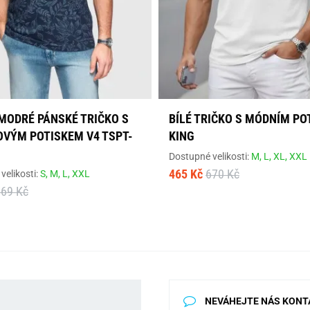
MODRÉ PÁNSKÉ TRIČKO S
BÍLÉ TRIČKO S MÓDNÍM PO
OVÝM POTISKEM V4 TSPT-
KING
Dostupné velikosti:
M,
L,
XL,
XXL
465 Kč
670 Kč
velikosti:
S,
M,
L,
XXL
569 Kč
NEVÁHEJTE NÁS KONT