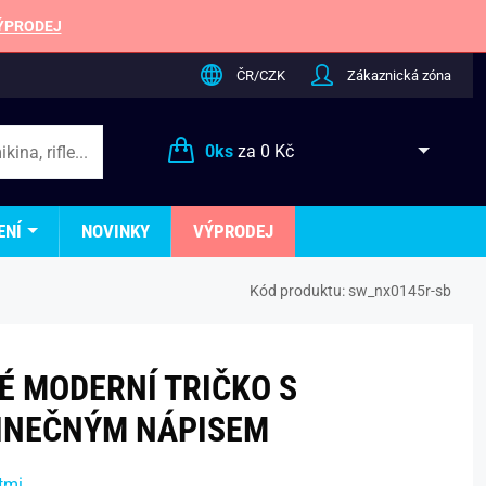
ÝPRODEJ
ČR/CZK
Zákaznická zóna
0
ks
za
0 Kč
ENÍ
NOVINKY
VÝPRODEJ
Kód produktu:
sw_nx0145r-sb
 MODERNÍ TRIČKO S
INEČNÝM NÁPISEM
tmi