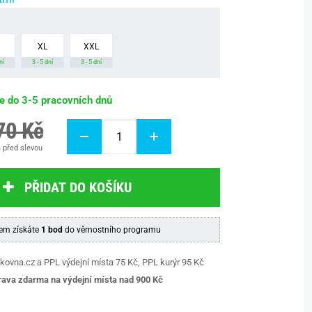
XL
XXL
ní
3 - 5 dní
3 - 5 dní
be do 3-5 pracovních dnů
70 Kč
 před slevou
PŘIDAT DO KOŠÍKU
em získáte
1 bod
do věrnostního programu
kovna.cz a PPL výdejní místa 75 Kč, PPL kurýr 95 Kč
ava zdarma na výdejní místa nad 9
00 Kč