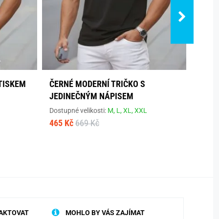
TISKEM
ČERNÉ MODERNÍ TRIČKO S
ŠEDÉ
JEDINEČNÝM NÁPISEM
PULS
Dostupné velikosti:
M,
L,
XL,
XXL
Dostup
465 Kč
669 Kč
468 K
AKTOVAT
MOHLO BY VÁS ZAJÍMAT