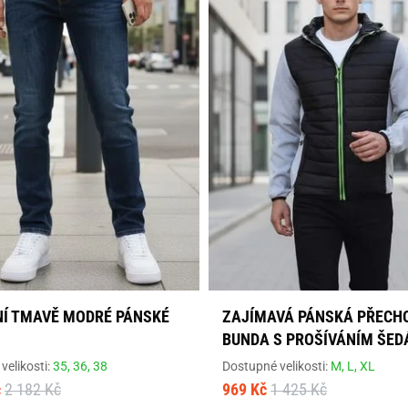
Í TMAVĚ MODRÉ PÁNSKÉ
ZAJÍMAVÁ PÁNSKÁ PŘECH
BUNDA S PROŠÍVÁNÍM ŠED
velikosti:
35,
36,
38
Dostupné velikosti:
M,
L,
XL
č
2 182 Kč
969 Kč
1 425 Kč