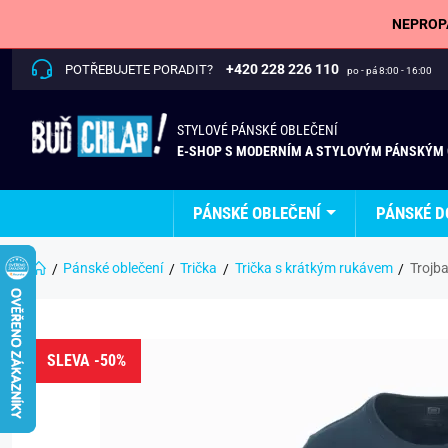
NEPROPÁ
+420 228 226 110
POTŘEBUJETE PORADIT?
po - pá 8:00 - 16:00
STYLOVÉ PÁNSKÉ OBLEČENÍ
E-SHOP S MODERNÍM A STYLOVÝM PÁNSKÝM
PÁNSKÉ OBLEČENÍ
PÁNSKÉ D
Pánské oblečení
Trička
Trička s krátkým rukávem
Trojb
SLEVA -50%