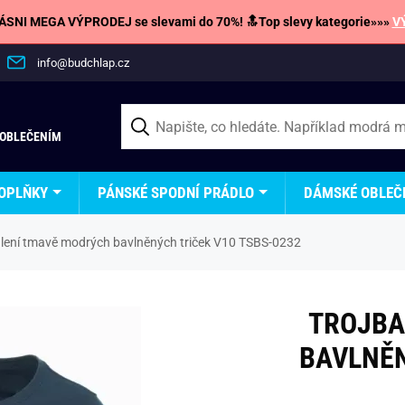
SNI MEGA VÝPRODEJ se slevami do 70%! 🔝Top slevy kategorie»»»
V
info@budchlap.cz
 OBLEČENÍM
OPLŇKY
PÁNSKÉ SPODNÍ PRÁDLO
DÁMSKÉ OBLEČ
alení tmavě modrých bavlněných triček V10 TSBS-0232
TROJBA
BAVLNĚN