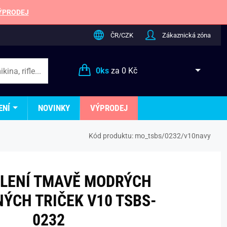
ÝPRODEJ
ČR/CZK
Zákaznická zóna
0
ks
za
0 Kč
ENÍ
NOVINKY
VÝPRODEJ
Kód produktu:
mo_tsbs/0232/v10navy
LENÍ TMAVĚ MODRÝCH
ÝCH TRIČEK V10 TSBS-
0232