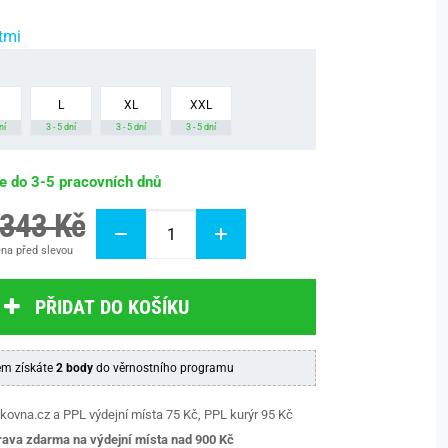
tmi
L
XL
XXL
ní
3 - 5 dní
3 - 5 dní
3 - 5 dní
be do 3-5 pracovních dnů
 343 Kč
na před slevou
PŘIDAT DO KOŠÍKU
m získáte
2 body
do věrnostního programu
kovna.cz a PPL výdejní místa 75 Kč, PPL kurýr 95 Kč
ava zdarma na výdejní místa nad 9
00 Kč