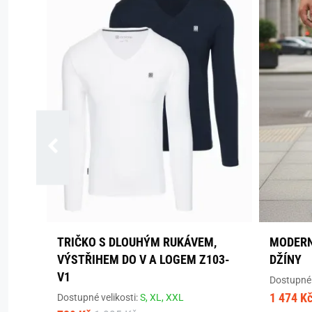
TRIČKO S DLOUHÝM RUKÁVEM,
MODERN
VÝSTŘIHEM DO V A LOGEM Z103-
DŽÍNY
V1
Dostupné 
1 474 K
Dostupné velikosti:
S,
XL,
XXL