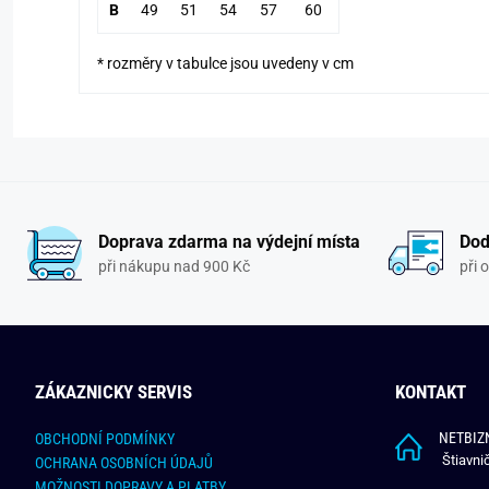
B
49
51
54
57
60
* rozměry v tabulce jsou uvedeny v cm
Doprava zdarma na výdejní místa
Dod
při nákupu nad 900 Kč
při 
ZÁKAZNICKY SERVIS
KONTAKT
NETBIZN
OBCHODNÍ PODMÍNKY
Štiavni
OCHRANA OSOBNÍCH ÚDAJŮ
MOŽNOSTI DOPRAVY A PLATBY