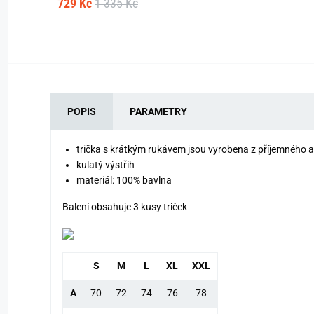
729 Kč
1 335 Kč
POPIS
PARAMETRY
trička s krátkým rukávem jsou vyrobena z příjemného 
kulatý výstřih
materiál: 100% bavlna
Balení obsahuje 3 kusy triček
S
M
L
XL
XXL
A
70
72
74
76
78