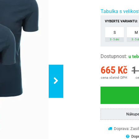
Tabulka s velikos
VYBERTE VARIANTU:
S
M
3 - 5 dní
3 - 5 d
Dostupnost
:
u te
665 Kč
1
cena včetně DPH
ce
Nákupe
Doprava: Zasil
Dopr