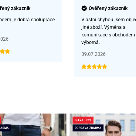
řený zákazník
Ověřený zákazník
odem je dobrá spolupráce
Vlastní chybou jsem obje
jiné zboží. Výměna a
komunikace s obchodem
2026
výborná.
09.07.2026
SLEVA -32%
DARMA
DOPRAVA ZDARMA