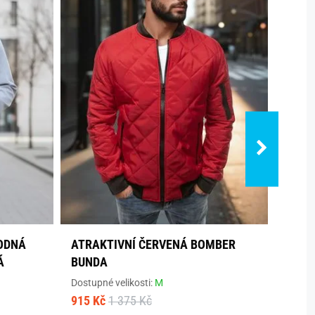
ODNÁ
ATRAKTIVNÍ ČERVENÁ BOMBER
TREN
Á
BUNDA
BARV
Dostupné velikosti:
M
Dostup
915 Kč
1 375 Kč
799 Kč