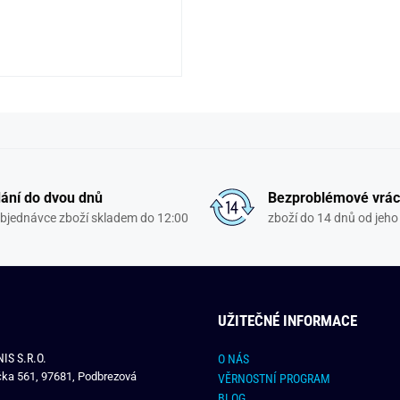
ání do dvou dnů
Bezproblémové vrác
objednávce zboží skladem do 12:00
zboží do 14 dnů od jeho 
UŽITEČNÉ INFORMACE
IS S.R.O.
O NÁS
čka 561, 97681, Podbrezová
VĚRNOSTNÍ PROGRAM
BLOG