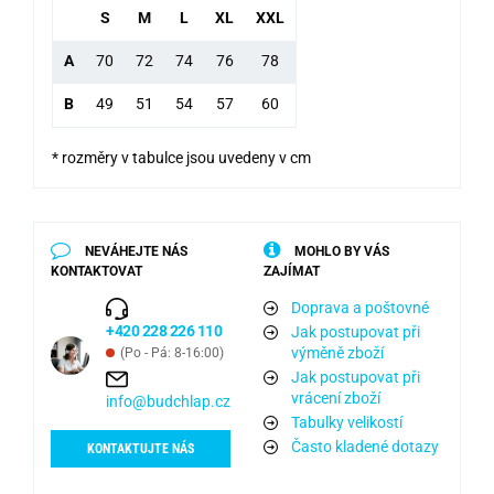
S
M
L
XL
XXL
A
70
72
74
76
78
B
49
51
54
57
60
* rozměry v tabulce jsou uvedeny v cm
NEVÁHEJTE NÁS
MOHLO BY VÁS
KONTAKTOVAT
ZAJÍMAT
Doprava a poštovné
+420 228 226 110
Jak postupovat při
výměně zboží
(Po - Pá: 8-16:00)
Jak postupovat při
vrácení zboží
info@budchlap.cz
Tabulky velikostí
Často kladené dotazy
KONTAKTUJTE NÁS