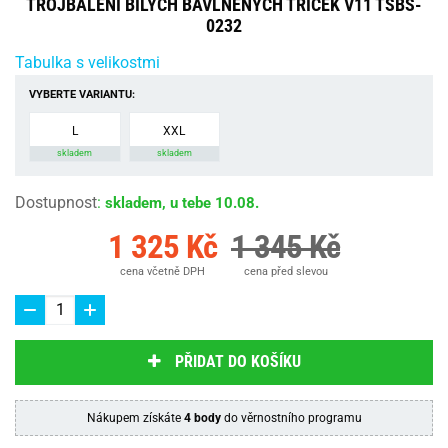
TROJBALENÍ BÍLÝCH BAVLNĚNÝCH TRIČEK V11 TSBS-
0232
Tabulka s velikostmi
VYBERTE VARIANTU:
L
XXL
skladem
skladem
Dostupnost
:
skladem, u tebe 10.08.
1 325 Kč
1 345 Kč
cena včetně DPH
cena před slevou
PŘIDAT DO KOŠÍKU
Nákupem získáte
4 body
do věrnostního programu