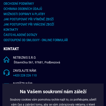
OBCHODNÍ PODMÍNKY
OCHRANA OSOBNÍCH ÚDAJŮ
MOŽNOSTI DOPRAVY A PLATBY
JAK POSTUPOVAT PŘI VÝMĚNĚ ZBOŽÍ
JAK POSTUPOVAT PŘI VRÁCENÍ ZBOŽÍ
KONTAKTY
ČASTO KLADENÉ DOTAZY
ODSTOUPENÍ OD SMLOUVY - ONLINE FORMULÁŘ
KONTAKT
NETBIZNIS S.R.O.
Štiavnička 561, 97681, Podbrezová
ZAVOLAJTE NÁM:
+420 228 226 110
NAPÍŠTE NÁM:
info@budchlap.cz
Na Vašem soukromí nám záleží
UŽITEČNÉ INFORMACE
Soubory cookies vám pomohou rychle najít to, co potřebujete, ušetří
vám čas a zabrání tomu, aby se vám zobrazovaly reklamy, o které
O NÁS