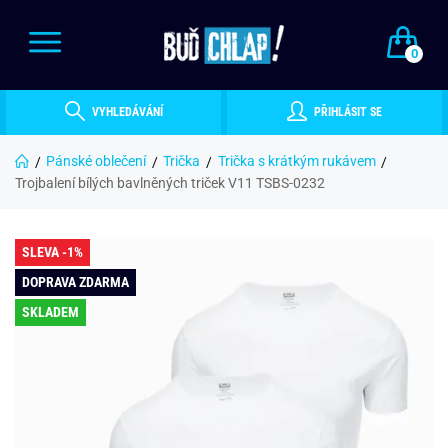
0
VYHLEDÁVÁNÍ
PŘIHLÁSIT SE
Pánské oblečení
Trička
Trička s krátkým rukávem
Trojbalení bílých bavlněných triček V11 TSBS-0232
SLEVA -1%
DOPRAVA ZDARMA
SKLADEM