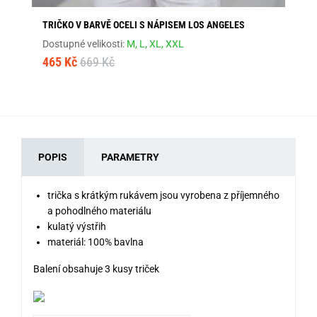
TRIČKO V BARVĚ OCELI S NÁPISEM LOS ANGELES
ŠE
Dostupné velikosti:
M,
L,
XL,
XXL
Dos
465 Kč
669 Kč
46
POPIS
PARAMETRY
trička s krátkým rukávem jsou vyrobena z příjemného
a pohodlného materiálu
kulatý výstřih
materiál: 100% bavlna
Balení obsahuje 3 kusy triček