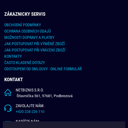
ZÁKAZNICKY SERVIS
OBCHODNÍ PODMÍNKY
OCHRANA OSOBNÍCH ÚDAJŮ
MOŽNOSTI DOPRAVY A PLATBY
JAK POSTUPOVAT PŘI VÝMĚNĚ ZBOŽÍ
JAK POSTUPOVAT PŘI VRÁCENÍ ZBOŽÍ
KONTAKTY
ČASTO KLADENÉ DOTAZY
ODSTOUPENÍ OD SMLOUVY - ONLINE FORMULÁŘ
KONTAKT
NETBIZNIS S.R.O.
Štiavnička 561, 97681, Podbrezová
ZAVOLAJTE NÁM:
+420 228 226 110
NAPÍŠTE NÁM:
info@budchlap.cz