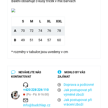
Balení obsahuje 3 kusy triček v mix barvách
S
M
L
XL
XXL
A
70
72
74
76
78
B
49
51
54
57
60
* rozměry v tabulce jsou uvedeny v cm
NEVÁHEJTE NÁS
MOHLO BY VÁS
KONTAKTOVAT
ZAJÍMAT
Doprava a poštovné
+420 228 226 110
Jak postupovat při
výměně zboží
(Po - Pá: 8-16:00)
Jak postupovat při
vrácení zboží
info@budchlap.cz