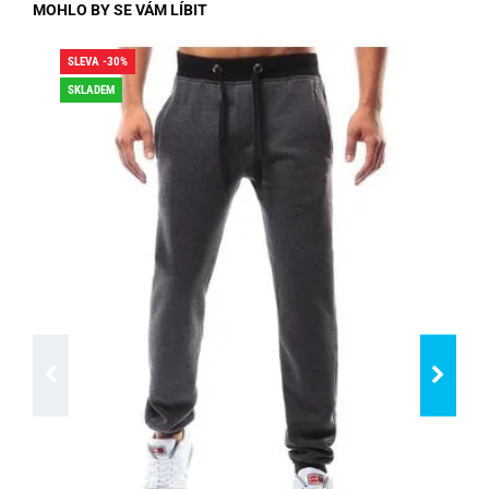
MOHLO BY SE VÁM LÍBIT
SLEVA -30%
SLE
SKLADEM
SK