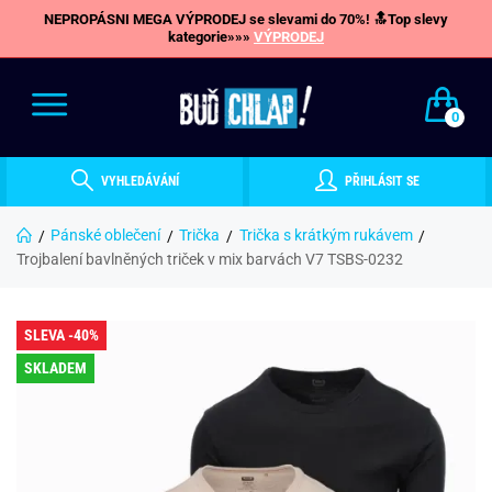
NEPROPÁSNI MEGA VÝPRODEJ se slevami do 70%! 🔝Top slevy
kategorie»»»
VÝPRODEJ
0
VYHLEDÁVÁNÍ
PŘIHLÁSIT SE
Pánské oblečení
Trička
Trička s krátkým rukávem
Trojbalení bavlněných triček v mix barvách V7 TSBS-0232
SLEVA -40%
SKLADEM