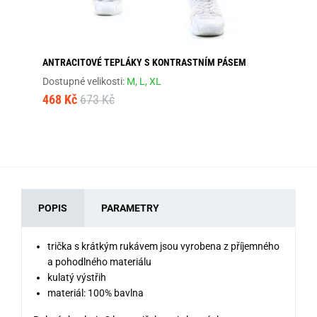
ANTRACITOVÉ TEPLÁKY S KONTRASTNÍM PÁSEM
ST
Dostupné velikosti:
M,
L,
XL
Dos
468 Kč
673 Kč
57
POPIS
PARAMETRY
trička s krátkým rukávem jsou vyrobena z příjemného
a pohodlného materiálu
kulatý výstřih
materiál: 100% bavlna