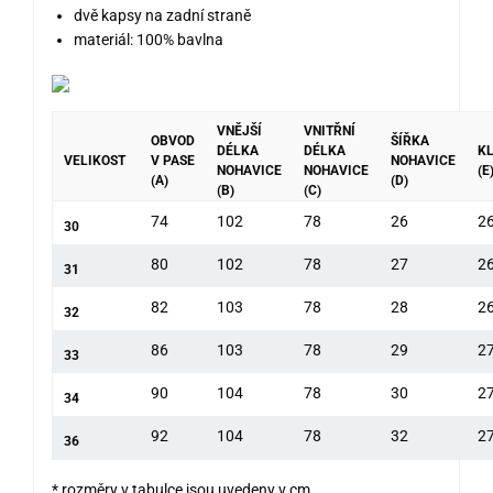
dvě kapsy na zadní straně
materiál: 100% bavlna
VNĚJŠÍ
VNITŘNÍ
OBVOD
ŠÍŘKA
DÉLKA
DÉLKA
KL
VELIKOST
V PASE
NOHAVICE
NOHAVICE
NOHAVICE
(E
(A)
(D)
(B)
(C)
74
102
78
26
2
30
80
102
78
27
2
31
82
103
78
28
2
32
86
103
78
29
2
33
90
104
78
30
2
34
92
104
78
32
2
36
* rozměry v tabulce jsou uvedeny v cm