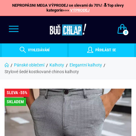
NEPROPÁSNI MEGA VÝPRODEJ se slevami do 70%! 🔝Top slevy
kategorie»»»
VÝPRODEJ
0
VYHLEDÁVÁNÍ
PŘIHLÁSIT SE
Pánské oblečení
Kalhoty
Elegantní kalhoty
Stylové šedé kostkované chinos kalhoty
SLEVA -55%
SKLADEM