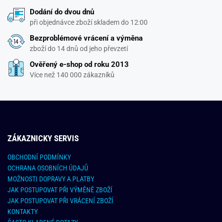
Dodání do dvou dnů
při objednávce zboží skladem do 12:00
Bezproblémové vrácení a výměna
zboží do 14 dnů od jeho převzetí
Ověřený e-shop od roku 2013
Více než 140 000 zákazníků
ZÁKAZNICKY SERVIS
OBCHODNÍ PODMÍNKY
OCHRANA OSOBNÍCH ÚDAJŮ
MOŽNOSTI DOPRAVY A PLATBY
JAK POSTUPOVAT PŘI VÝMĚNĚ ZBOŽÍ
JAK POSTUPOVAT PŘI VRÁCENÍ ZBOŽÍ
KONTAKTY