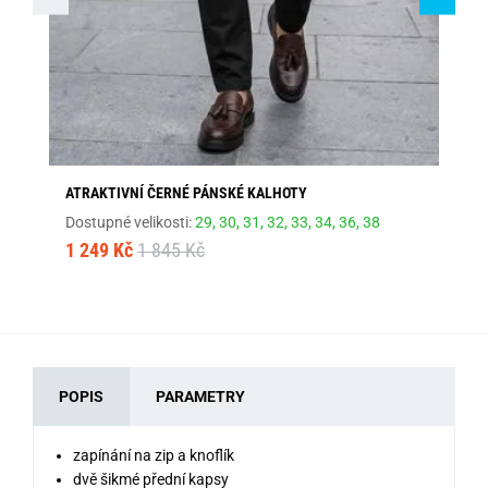
ATRAKTIVNÍ ČERNÉ PÁNSKÉ KALHOTY
AT
Dostupné velikosti:
29,
30,
31,
32,
33,
34,
36,
38
Dos
1 249 Kč
1 845 Kč
1 
POPIS
PARAMETRY
zapínání na zip a knoflík
dvě šikmé přední kapsy