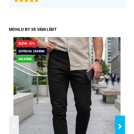
MOHLO BY SE VÁM LÍBIT
SLEVA -32%
SLE
DOPRAVA ZDARMA
DO
SKLADEM
SK