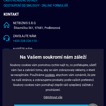
ČASTO KLADENÉ DOTAZY
ODSTOUPENÍ OD SMLOUVY - ONLINE FORMULÁŘ
KONTAKT
NETBIZNIS S.R.O.
Štiavnička 561, 97681, Podbrezová
ZAVOLAJTE NÁM:
+420 228 226 110
NAPÍŠTE NÁM:
info@budchlap.cz
Na Vašem soukromí nám záleží
UŽITEČNÉ INFORMACE
Soubory cookies vám pomohou rychle najít to, co potřebujete, ušetří
vám čas a zabrání tomu, aby se vám zobrazovaly reklamy, o které
O NÁS
se nezajímáte. Používáme
cookies
, abychom vám oznámili, že jste
VĚRNOSTNÍ PROGRAM
na naší stránce, a zobrazujeme produkty podle vašich preferencí.
BLOG
Soubory cookies nám pomáhají zlepšit váš vylepšený zážitek z
FACEBOOK
procházení.
Odmítnout vše