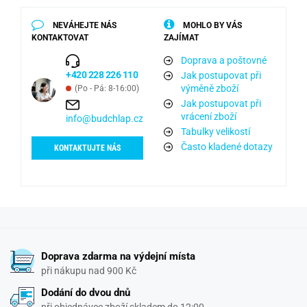
NEVÁHEJTE NÁS
MOHLO BY VÁS
KONTAKTOVAT
ZAJÍMAT
Doprava a poštovné
+420 228 226 110
Jak postupovat při
výměně zboží
(Po - Pá: 8-16:00)
Jak postupovat při
vrácení zboží
info@budchlap.cz
Tabulky velikostí
Často kladené dotazy
KONTAKTUJTE NÁS
Doprava zdarma na výdejní místa
při nákupu nad 900 Kč
Dodání do dvou dnů
při objednávce zboží skladem do 12:00