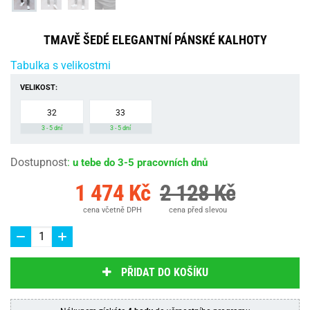
TMAVĚ ŠEDÉ ELEGANTNÍ PÁNSKÉ KALHOTY
Tabulka s velikostmi
VELIKOST:
32
33
3 - 5 dní
3 - 5 dní
Dostupnost
:
u tebe do 3-5 pracovních dnů
1 474 Kč
2 128 Kč
cena včetně DPH
cena před slevou
PŘIDAT DO KOŠÍKU