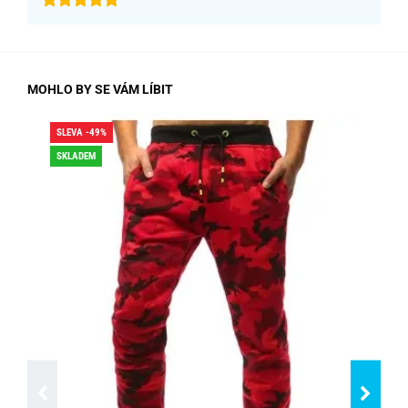
MOHLO BY SE VÁM LÍBIT
SLEVA -49%
SLE
SKLADEM