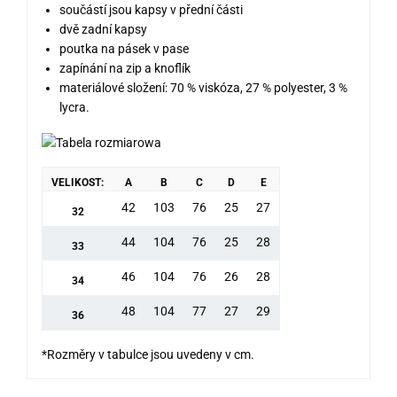
součástí jsou kapsy v přední části
dvě zadní kapsy
poutka na pásek v pase
zapínání na zip a knoflík
materiálové složení: 70 % viskóza, 27 % polyester, 3 %
lycra.
VELIKOST:
A
B
C
D
E
42
103
76
25
27
32
44
104
76
25
28
33
46
104
76
26
28
34
48
104
77
27
29
36
*Rozměry v tabulce jsou uvedeny v cm.