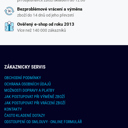
Bezproblémové vrácení a výměna
zboží do 14 dnů od jeho převzetí
Ověřený e-shop od roku 2013
Více než 140 000 zákazníků
ZÁKAZNICKY SERVIS
OBCHODNÍ PODMÍNKY
OCHRANA OSOBNÍCH ÚDAJŮ
MOŽNOSTI DOPRAVY A PLATBY
JAK POSTUPOVAT PŘI VÝMĚNĚ ZBOŽÍ
JAK POSTUPOVAT PŘI VRÁCENÍ ZBOŽÍ
KONTAKTY
ČASTO KLADENÉ DOTAZY
ODSTOUPENÍ OD SMLOUVY - ONLINE FORMULÁŘ