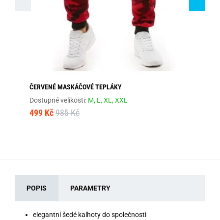
ČERVENÉ MASKÁČOVÉ TEPLÁKY
MA
Dostupné velikosti:
M,
L,
XL,
XXL
Dos
499 Kč
985 Kč
68
POPIS
PARAMETRY
elegantní šedé kalhoty do společnosti