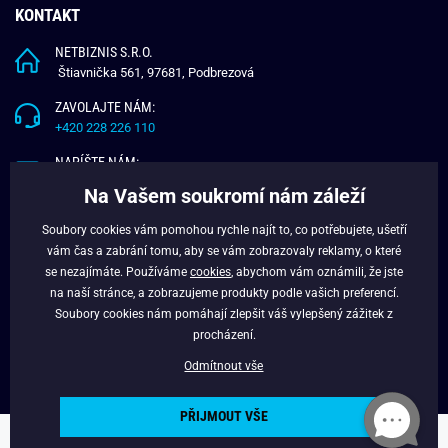
KONTAKT
NETBIZNIS S.R.O.
Štiavnička 561, 97681, Podbrezová
ZAVOLAJTE NÁM:
+420 228 226 110
NAPÍŠTE NÁM:
info@budchlap.cz
Na Vašem soukromí nám záleží
UŽITEČNÉ INFORMACE
Soubory cookies vám pomohou rychle najít to, co potřebujete, ušetří
vám čas a zabrání tomu, aby se vám zobrazovaly reklamy, o které
O NÁS
se nezajímáte. Používáme
cookies
, abychom vám oznámili, že jste
VĚRNOSTNÍ PROGRAM
na naší stránce, a zobrazujeme produkty podle vašich preferencí.
BLOG
Soubory cookies nám pomáhají zlepšit váš vylepšený zážitek z
FACEBOOK
procházení.
Odmítnout vše
PŘIJMOUT VŠE
Copyright © 2024 - Budchlap.cz Všechna práva vyhrazena. webdesign ©