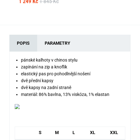
1 249 Kč
1 845 Kč
1 
POPIS
PARAMETRY
pánské kalhoty v chinos stylu
zapínání na zip a knoflík
elastický pas pro pohodlnější nošení
dvě přední kapsy
dvě kapsy na zadní straně
materiál: 86% bavlna, 13% viskóza, 1% elastan
S
M
L
XL
XXL