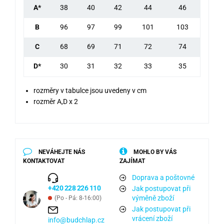
A*
38
40
42
44
46
B
96
97
99
101
103
C
68
69
71
72
74
D*
30
31
32
33
35
rozměry v tabulce jsou uvedeny v cm
rozměr A,D x 2
NEVÁHEJTE NÁS
MOHLO BY VÁS
KONTAKTOVAT
ZAJÍMAT
Doprava a poštovné
+420 228 226 110
Jak postupovat při
výměně zboží
(Po - Pá: 8-16:00)
Jak postupovat při
vrácení zboží
info@budchlap.cz