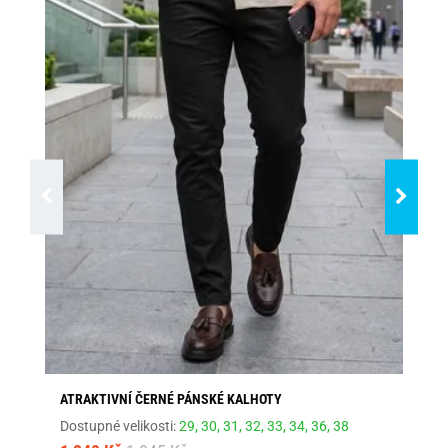
ATRAKTIVNÍ ČERNÉ PÁNSKÉ KALHOTY
AT
Dostupné velikosti:
29,
30,
31,
32,
33,
34,
36,
38
Dos