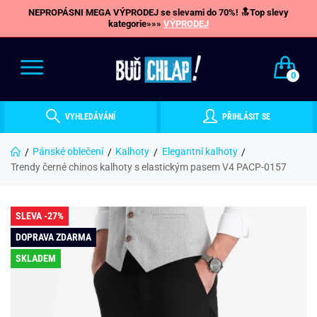
NEPROPÁSNI MEGA VÝPRODEJ se slevami do 70%! 🔝Top slevy
kategorie»»»
VÝPRODEJ
0
VYHLEDÁVÁNÍ
PŘIHLÁSIT SE
Pánské oblečení
Kalhoty
Elegantní kalhoty
Trendy černé chinos kalhoty s elastickým pasem V4 PACP-0157
SLEVA -27%
DOPRAVA ZDARMA
SKLADEM